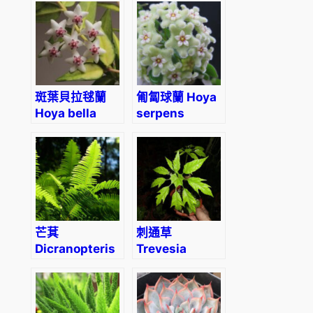
(Alocasia
Sinuata)
斑葉貝拉毬蘭
匍匐球蘭 Hoya
Hoya bella
serpens
Inner
Variegated
‘Luis Bois’
芒萁
刺通草
Dicranopteris
Trevesia
dichotoma
palmata
(Thunb.)
Berhn.