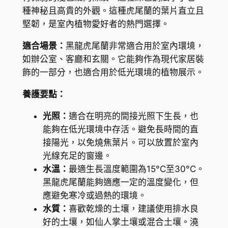
e
種神秘且高貴的外觀。這種虎尾蘭的葉片直立且
$
v
堅韌，是室內植物愛好者的熱門選擇。
i
1
e
適合場景：
黑龍虎尾蘭非常適合用於室內環境，
0
r
如辦公室、客廳和玄關。它能夠作為現代家居裝
2
i
飾的一部分，也適合用於低光環境的植物展示。
a
.
養護要點：
t
0
r
光照：
適合在明亮的間接光照下生長，也
0
i
能夠在低光環境中存活。避免長時間的直
f
接陽光，以免燒焦葉片。可以放置於室內
a
光線充足的窗邊。
s
水溫：
最適生長溫度範圍為15°C至30°C。
c
黑龍虎尾蘭能夠適應一定的溫度變化，但
i
應避免寒冷或過熱的環境。
a
水質：
喜歡乾燥的土壤，建議使用排水良
t
好的土壤，如仙人掌土壤或混合土壤。澆
a