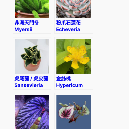
非洲天門冬
粉爪石蓮花
Myersii
Echeveria
Foxtail Fern
‘Texensis
(Asparagus
Rosea’
densiflorus)
虎尾蘭 / 虎皮蘭
金絲桃
Sansevieria
Hypericum
trifasciata
monogynum
‘Lotus’