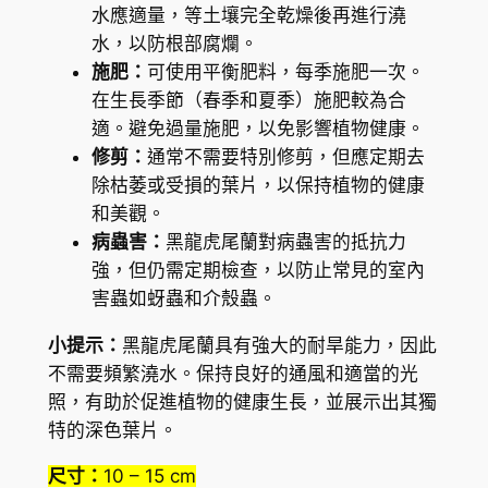
水應適量，等土壤完全乾燥後再進行澆
'
水，以防根部腐爛。
B
施肥：
可使用平衡肥料，每季施肥一次。
l
在生長季節（春季和夏季）施肥較為合
a
適。避免過量施肥，以免影響植物健康。
c
修剪：
通常不需要特別修剪，但應定期去
k
除枯萎或受損的葉片，以保持植物的健康
D
和美觀。
r
病蟲害：
黑龍虎尾蘭對病蟲害的抵抗力
a
強，但仍需定期檢查，以防止常見的室內
g
害蟲如蚜蟲和介殼蟲。
o
n
小提示：
黑龍虎尾蘭具有強大的耐旱能力，因此
'
不需要頻繁澆水。保持良好的通風和適當的光
數
照，有助於促進植物的健康生長，並展示出其獨
量
特的深色葉片。
尺寸：
10 – 15 cm