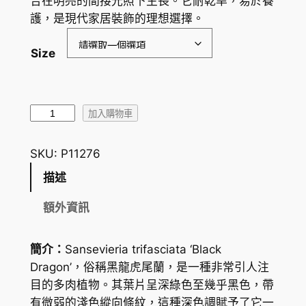
合在明亮的間接光照下生長。它耐乾旱，易於養
圍
護，是現代家居裝飾的理想選擇。
：
Size
H
K
$
虎
加入購物車
尾
3
蘭
SKU:
P11276
5
/
描述
.
虎
皮
4
額外資訊
蘭
0
S
簡介：
Sansevieria trifasciata ‘Black
到
a
Dragon’，俗稱黑龍虎尾蘭，是一種非常引人注
n
H
目的多肉植物。其葉片呈深綠色至幾乎黑色，帶
s
K
有微弱的淺色縱向條紋，這種深色調賦予了它一