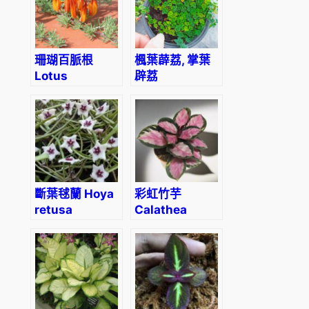
珊瑚百脈根
楓葉薜荔, 掌葉
Lotus
辟荔
berthelotii
Ficus pumila var. quercifo
斷葉毬蘭 Hoya
彩虹竹芋
retusa
Calathea
‘Rosy’
(Calathea
roseopicta)