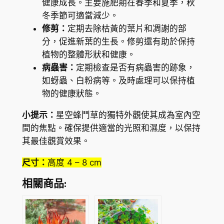
健康成長。主要施肥期在春季和夏季，秋
冬季節可適當減少。
修剪：
定期去除枯黃的葉片和凋謝的部
分，促進新葉的生長。修剪還有助於保持
植物的整體形狀和健康。
病蟲害：
定期檢查是否有病蟲害的跡象，
如蚜蟲、白粉病等。及時處理可以保持植
物的健康狀態。
小提示：
星空蜂鬥草的獨特外觀使其成為室內空
間的焦點。確保提供適當的光照和濕度，以保持
其最佳觀賞效果。
尺寸：
高度 4 – 8 cm
相關商品: