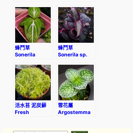
Jasmine
Hoya (Hoya
(Trachelospermum
multiflora)
asiaticum)
蜂鬥草
蜂鬥草
Sonerila
Sonerila sp.
‘White Veins’
phitsanulok
(Sonerila sp.)
活水苔 泥炭蘚
雪花屬
Fresh
Argostemma
Sphagnum
sp
Moss
(Sphagnum