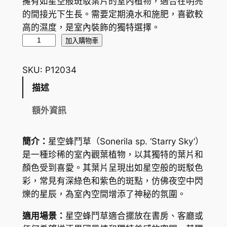
擁有如星空般斑駁葉片的室內植物，適合在明亮
的間接光下生長。需要定期澆水和施肥，喜歡較
高的濕度，是室內裝飾的獨特選擇。
星
加入購物車
空
蜂
SKU:
P12034
鬥
描述
草
S
額外資訊
o
n
簡介：
星空蜂鬥草（
Sonerila sp. ‘Starry Sky’
）
e
是一種珍稀的室內觀葉植物，以其獨特的葉片和
r
顏色受到喜愛。其葉片呈現出如星空般的斑駁色
i
彩，常見有深綠色和紫色的斑點，仿佛夜空中閃
l
爍的星辰，為室內空間增添了神秘的氛圍。
a
s
適用場景：
星空蜂鬥草適合擺放在書房、客廳或
p