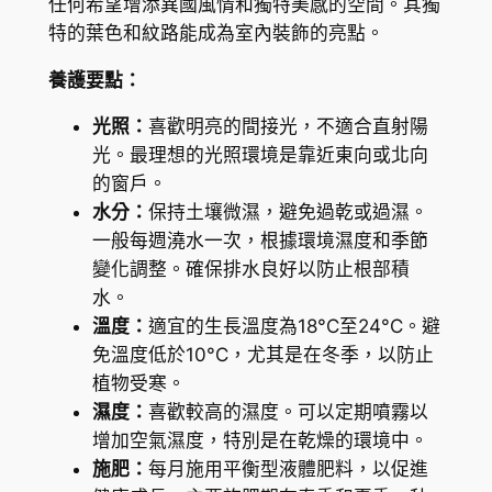
任何希望增添異國風情和獨特美感的空間。其獨
.
特的葉色和紋路能成為室內裝飾的亮點。
s
養護要點：
t
a
光照：
喜歡明亮的間接光，不適合直射陽
r
光。最理想的光照環境是靠近東向或北向
r
的窗戶。
y
水分：
保持土壤微濕，避免過乾或過濕。
s
一般每週澆水一次，根據環境濕度和季節
k
變化調整。確保排水良好以防止根部積
y
水。
數
溫度：
適宜的生長溫度為18°C至24°C。避
量
免溫度低於10°C，尤其是在冬季，以防止
植物受寒。
濕度：
喜歡較高的濕度。可以定期噴霧以
增加空氣濕度，特別是在乾燥的環境中。
施肥：
每月施用平衡型液體肥料，以促進