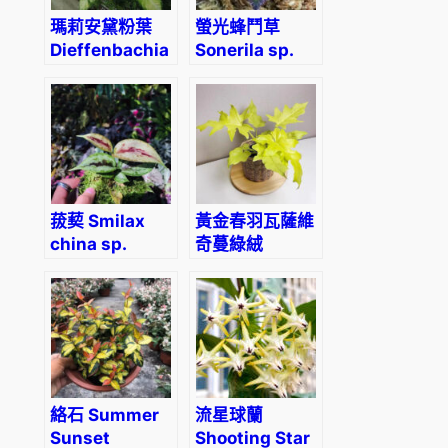
瑪莉安黛粉葉
螢光蜂鬥草
Dieffenbachia
Sonerila sp.
Tropic
fluo
Marianne
菝葜 Smilax
黃金春羽瓦薩維
china sp.
奇蔓綠絨
Philodendron
warscewiczii
‘Aurea flavum’
絡石 Summer
流星球蘭
Sunset
Shooting Star