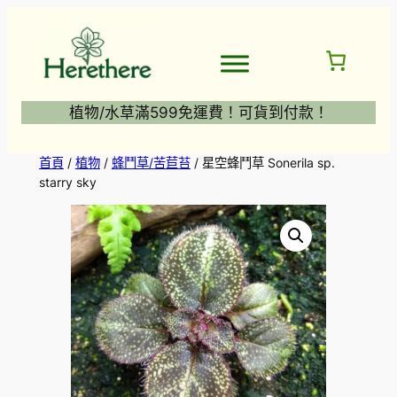
跳
至
主
要
內
植物/水草滿599免運費！可貨到付款！
容
首頁
/
植物
/
蜂鬥草/苦苣苔
/ 星空蜂鬥草 Sonerila sp.
starry sky