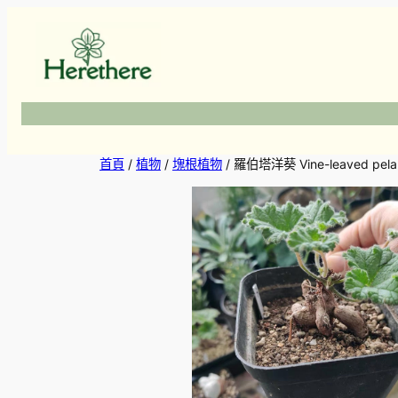
跳
至
主
要
內
容
首頁
/
植物
/
塊根植物
/ 羅伯塔洋葵 Vine-leaved pelarg