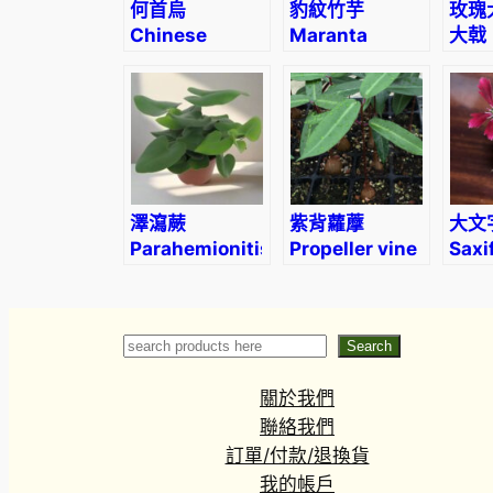
何首烏
豹紋竹芋
玫瑰
Chinese
Maranta
大戟
knotweed
leuconeura
(Eup
mini bonsai
fisc
(Fallopia
multiflora)
澤瀉蕨
紫背蘿藦
大文
Parahemionitis
Propeller vine
Saxi
cordata
(Petopentia
fort
natalensis)
‘Akib
Search
Search
關於我們
聯絡我們
訂單/付款/退換貨
我的帳戶