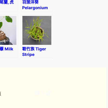
尾蘭, 虎
羽葉洋葵
Pelargonium
vieria
appendiculatum
rica
aena
ensis)
 Milk
簕竹族 Tiger
Stripe
lea
Bamboo
hylla)
(Bambusoideae
sp)
Facebook
X
TikTok
南