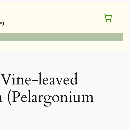
og
ne-leaved
m (Pelargonium