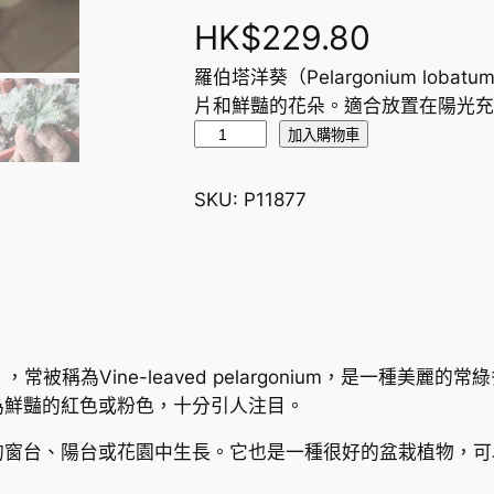
HK$
229.80
羅伯塔洋葵（Pelargonium lo
片和鮮豔的花朵。適合放置在陽光充足
羅
加入購物車
伯
塔
SKU:
P11877
洋
葵
V
i
n
e
），常被稱為Vine-leaved pelargonium，是一種
-
為鮮豔的紅色或粉色，十分引人注目。
l
e
的窗台、陽台或花園中生長。它也是一種很好的盆栽植物，可
a