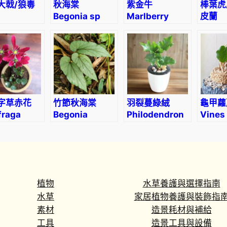
l
大戟/狼毒
秋海棠
紫金牛
棒葉虎
a
Begonia sp
Marlberry
皮蘭
horbia
(Ardisia
Sanse
r
heriana)
japonica var.)
Cylind
g
(Drac
o
angol
n
i
u
字草赤花
竹節秋海棠
羽裂蔓綠絨
龜甲蘿藦
m
fraga
Begonia
Philodendron
Vines
l
unei
maculataRaddi
selloum koch
(Mate
o
a’
cyclop
b
a
t
植物
水草養護與選擇指南
u
水草
家居植物養護與裝飾指
m
素材
造景耗材與補給
)
工具
造景工具與設備
數