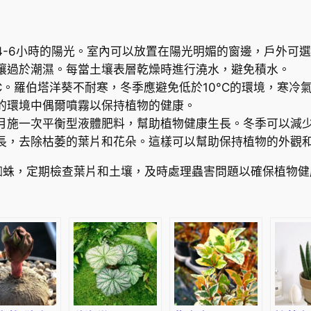
v
e
d
4-6小時的陽光。室內可以放置在陽光明媚的窗邊，戶外可
p
壤過於潮濕。每當土壤表層乾燥時進行澆水，避免積水。
e
5°C。羅伯塔洋葵不耐寒，冬季應避免低於10°C的環境，寒冷
l
的環境中偶爾噴霧以保持植物的健康。
a
月施一次平衡型液體肥料，幫助植物健康生長。冬季可以減
r
長，去除枯萎的葉片和花朵。這樣可以幫助保持植物的外觀
g
o
蜘蛛，定期檢查葉片和土壤，及時處理蟲害問題以確保植物健
n
i
u
m
(
P
e