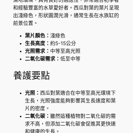
s
K
和經驗豐富的水草愛好者。西瓜對葉的葉片呈現
s
出淺綠色，形狀圓潤光滑，通常生長在水族缸的
$
o
前景位置。
p
5
(
葉片顏色：
淺綠色
8
L
生長高度：
約5-15公分
.
i
光照需求：
中等至高光照
n
8
二氧化碳需求：
低至中等
d
9
e
養護要點
r
n
光照：
西瓜對葉適合在中等至高光環境下
i
生長，光照強度能夠影響其生長速度和葉
a
片的密度。
r
二氧化碳：
雖然這種植物對二氧化碳的需
o
求不高，但添加二氧化碳會促進其更快速
t
和健康的生長。