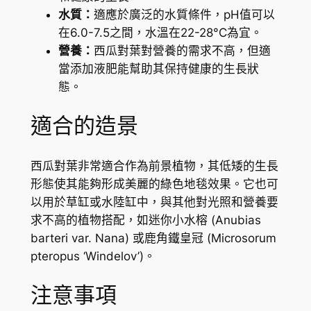
u
水質：
適應於廣泛的水質條件，pH值可以
n
在6.0-7.5之間，水溫在22-28°C為宜。
d
營養：
西瓜對葉對營養的需求不高，但適
i
當添加液肥能幫助其保持健康的生長狀
f
態。
o
l
適合的造景
i
a
)
西瓜對葉非常適合作為前景植物，其低矮的生長
數
形態使其能夠形成美麗的綠色地毯效果。它也可
量
以用於草缸或水陸缸中，與其他對光照和營養要
求不高的植物搭配，如迷你小水榕 (Anubias
barteri var. Nana) 或鹿角鐵皇冠 (Microsorum
pteropus ‘Windelov’)。
注意事項