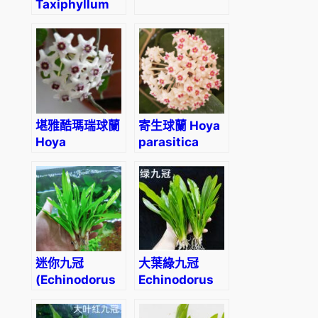
Taxiphyllum
sp. “flame”
堪雅酷瑪瑞球蘭
寄生球蘭 Hoya
Hoya
parasitica
kanyakumariana
‘Mini-kerrii’
迷你九冠
大葉綠九冠
(Echinodorus
Echinodorus
quadricostatus)
uruguayensis