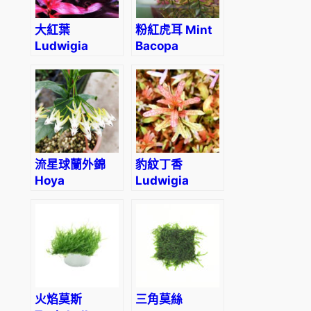
大紅葉
粉紅虎耳 Mint
Ludwigia
Bacopa
glandulosa
(Bacopa
caroliniana
‘colorata’)
流星球蘭外錦
豹紋丁香
Hoya
Ludwigia
multiflora var.
inclinata
albomarginata
火焰莫斯
三角莫絲