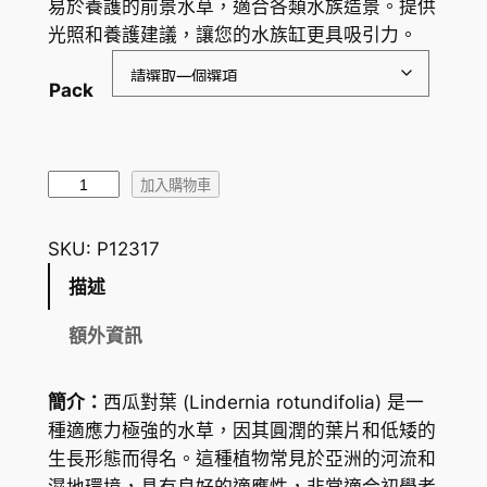
易於養護的前景水草，適合各類水族造景。提供
範
光照和養護建議，讓您的水族缸更具吸引力。
圍
Pack
：
H
K
西
加入購物車
$
瓜
對
2
SKU:
P12317
葉
1
描述
W
.
a
額外資訊
t
2
e
5
簡介：
西瓜對葉 (
Lindernia rotundifolia
) 是一
r
種適應力極強的水草，因其圓潤的葉片和低矮的
到
H
生長形態而得名。這種植物常見於亞洲的河流和
y
H
濕地環境，具有良好的適應性，非常適合初學者