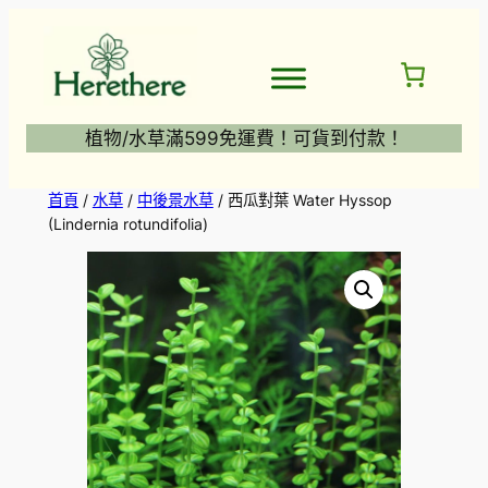
跳
至
主
要
內
植物/水草滿599免運費！可貨到付款！
容
首頁
/
水草
/
中後景水草
/ 西瓜對葉 Water Hyssop
(Lindernia rotundifolia)