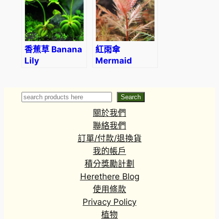
‘Montana’)
fluitans) (3份
包含12 – 18片
葉子)
香蕉草 Banana
紅雨傘
Lily
Mermaid
(Nymphoides
Weed
aquatica)
(Proserpinaca
palustris)
Search
Search
關於我們
聯絡我們
訂單/付款/退換貨
我的帳戶
積分獎勵計劃
Herethere Blog
使用條款
Privacy Policy
植物