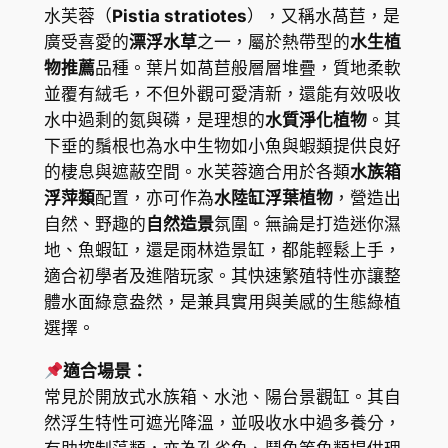
r
水芙蓉（
Pistia stratiotes
），又稱水萵苣，是
$
L
廣受喜愛的
漂浮水草
之一，屬於熱帶型的
水生植
2
e
物推薦
品種。葉片如萵苣般層層堆疊，質地柔軟
t
0
並覆有絨毛，不但外觀可愛清新，還能有效吸收
t
水中過剩的氮與磷，是理想的
水質淨化植物
。其
.
u
下垂的鬚根也為水中生物如小魚與蝦類提供良好
7
c
的棲息與遮蔽空間。水芙蓉適合用於各類
水族箱
e
0
浮萍類
配置，亦可作為
水陸缸浮葉植物
，營造出
(
自然、野趣的
自然造景
氛圍。無論是打造迷你濕
P
地、魚蝦缸，還是雨林造景缸，都能輕鬆上手，
i
適合初學者及進階玩家。其快速繁殖特性亦讓整
s
體水面綠意盎然，是兼具實用與美感的生態綠植
t
選擇。
i
適合場景：
a
常見於開放式水族箱、水池、陽台景觀缸。其自
s
然浮生特性可遮光降溫，並吸收水中過多養分，
t