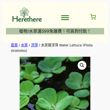
跳
至
主
要
內
植物/水草滿599免運費！可貨到付款！
容
首頁
/
水草
/
浮萍
/ 水芙蓉浮萍 Water Lettuce (Pistia
stratiotes)