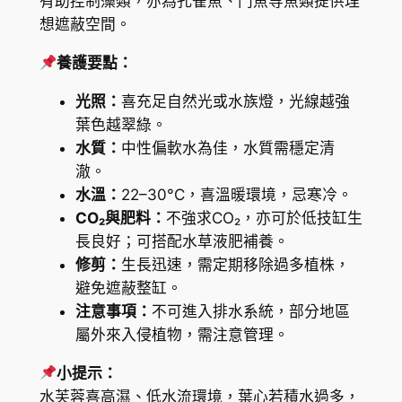
有助控制藻類，亦為孔雀魚、鬥魚等魚類提供理
r
想遮蔽空間。
a
t
養護要點：
i
o
光照：
喜充足自然光或水族燈，光線越強
t
葉色越翠綠。
e
水質：
中性偏軟水為佳，水質需穩定清
s
澈。
)
水溫：
22–30°C，喜溫暖環境，忌寒冷。
數
CO₂與肥料：
不強求CO₂，亦可於低技缸生
量
長良好；可搭配水草液肥補養。
修剪：
生長迅速，需定期移除過多植株，
避免遮蔽整缸。
注意事項：
不可進入排水系統，部分地區
屬外來入侵植物，需注意管理。
小提示：
水芙蓉喜高濕、低水流環境，葉心若積水過多，