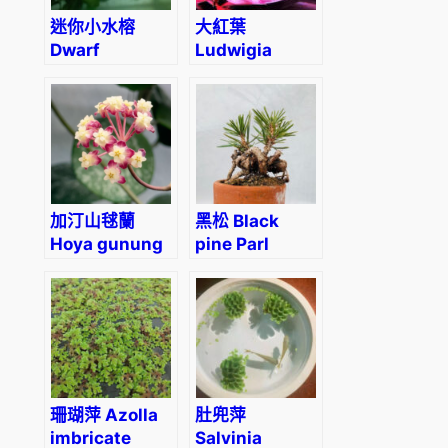
迷你小水榕
大紅葉
Dwarf
Ludwigia
Anubias
glandulosa
(Anbubias
barteri var.
Nana)
加汀山毬蘭
黑松 Black
Hoya gunung
pine Parl
gading
(Pinus
thunbergii)
珊瑚萍 Azolla
肚兜萍
imbricate
Salvinia