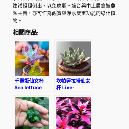
建議輕輕倒出，以免腐爛。適合與中上層悠遊魚
類共養，亦可作為觀賞與淨水雙重功能的綠化植
物。
相關商品:
千壽姬仙女杯
坎帕努拉塔仙女
Sea lettuce
杯 Live-
(Dudleya
forever
caespitosa)
(Dudleya
(3-4cm)
campanulata)