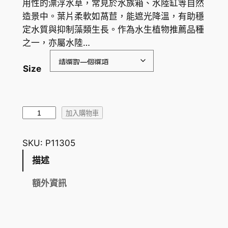
用性的漂浮水草，常見於水族箱、水陸缸等自然
範
造景中。葉片柔軟如萵苣，能遮光降溫，有助穩
圍
定水質與抑制藻類生長。作為水生植物推薦品種
之一，亦屬水陸…
：
H
Size
K
$
水
7
加入購物車
芙
.
蓉
SKU:
P11305
4
浮
描述
萍
0
W
額外資訊
到
a
H
t
e
K