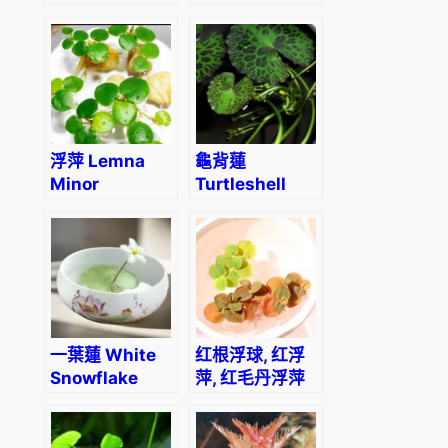
cucullata
浮萍 Lemna
龜背蓮
Minor
Turtleshell
(Limnobium
Nymphoides
laevigatum)
(Nymphoides
(5/10株)
peltatum)
一葉蓮 White
红根浮球, 红浮
Snowflake
萍, 红毛丹浮萍
Waterlily
Red Root
(Nymphoides
Floater
indica
(Phyllanthus