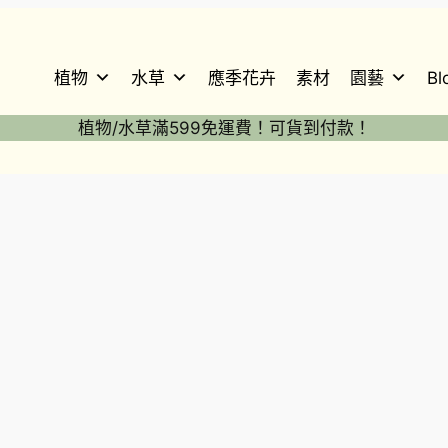
植物
水草
應季花卉
素材
園藝
Bl
植物/水草滿599免運費！可貨到付款！