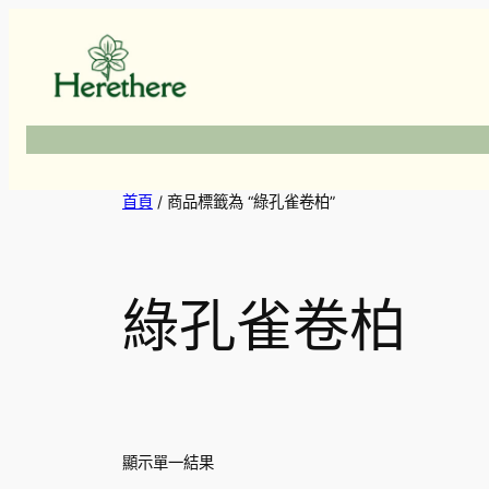
跳
至
主
要
內
容
首頁
/ 商品標籤為 “綠孔雀卷柏”
綠孔雀卷柏
顯示單一結果