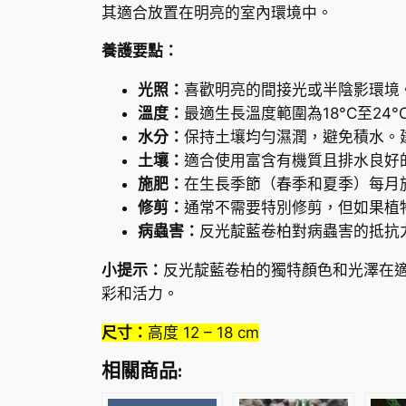
其適合放置在明亮的室內環境中。
養護要點：
光照：
喜歡明亮的間接光或半陰影環境
溫度：
最適生長溫度範圍為18°C至24
水分：
保持土壤均勻濕潤，避免積水。
土壤：
適合使用富含有機質且排水良好
施肥：
在生長季節（春季和夏季）每月
修剪：
通常不需要特別修剪，但如果植
病蟲害：
反光靛藍卷柏對病蟲害的抵抗
小提示：
反光靛藍卷柏的獨特顏色和光澤在
彩和活力。
尺寸：
高度 12 – 18 cm
相關商品: