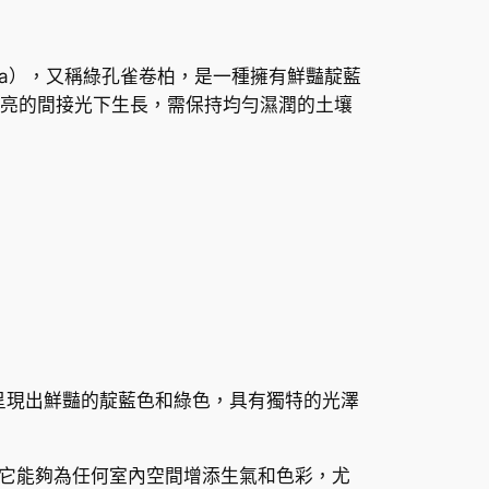
ncinata），又稱綠孔雀卷柏，是一種擁有鮮豔靛藍
亮的間接光下生長，需保持均勻濕潤的土壤
其葉片呈現出鮮豔的靛藍色和綠色，具有獨特的光澤
它能夠為任何室內空間增添生氣和色彩，尤