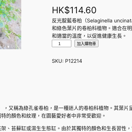
HK$
114.60
反光靛藍卷柏（Selaginella u
和綠色葉片的卷柏科植物。適合在明
和適當的溫度，以促進健康生長。
反
加入購物車
光
靛
SKU:
P12214
藍
卷
柏
,
綠
孔
uncinata），又稱為綠孔雀卷柏，是一種迷人的卷柏科植物。
雀
獨特的顏色和紋理，在園藝愛好者中非常受歡迎。
卷
柏
花架、苔蘚缸或濕生生態缸。由於其獨特的顏色和生長習性，