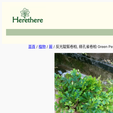
跳
至
主
要
內
容
首頁
/
植物
/
蕨
/ 反光靛藍卷柏, 綠孔雀卷柏 Green Peacock