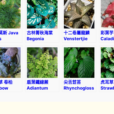
m
o
s
s
(
斯 Java
古林箐秋海棠
十二卷屬龍鱗
彩葉芋
S
s
Begonia
Venstertjie
Calad
e
iphyllum
gulinqingensis
Haworthia
‘Festiv
l
ieri)
venosa ssp.
a
tessellata
g
i
n
e
草 卷柏
扇葉鐵線蕨
尖舌苣苔
虎耳草
l
nbow
Adiantum
Rhynchoglossum
Straw
kemoss
flabellulatum
obliquum
Begon
l
aginella
L. sp.
(Saxif
a
nata)
stolon
u
n