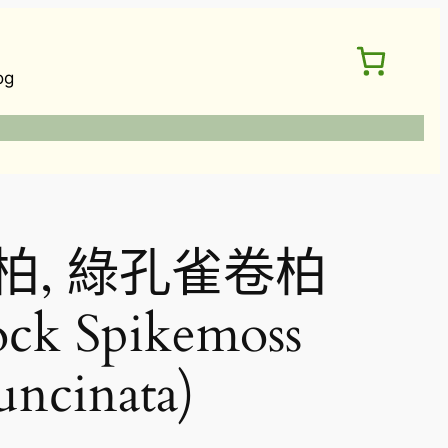
og
柏, 綠孔雀卷柏
ock Spikemoss
 uncinata)