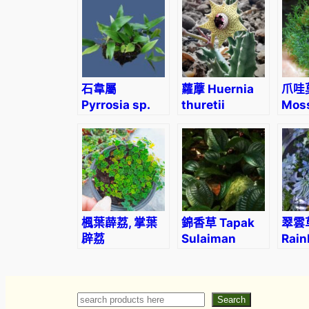
石韋屬
蘿藦 Huernia
爪哇莫
Pyrrosia sp.
thuretii
Mos
(Tax
barb
楓葉薜荔, 掌葉
錦香草 Tapak
翠雲
辟荔
Sulaiman
Rai
Ficus pumila var. quercifo
(Phyllagathis
Spi
rotundifolia)
(Sel
unci
Search
Search