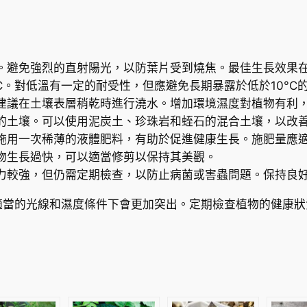
G
r
e
e
。避免強烈的直射陽光，以防葉片受到燒焦。最佳生長效果
n
°C。對低溫有一定的耐受性，但應避免長期暴露於低於10°C
P
建議在土壤表層稍乾時進行澆水。增加環境濕度對植物有利
e
的土壤。可以使用泥炭土、珍珠岩和蛭石的混合土壤，以改
a
施用一次稀薄的液體肥料，有助於促進健康生長。施肥量應
c
物生長過快，可以適當修剪以保持其美觀。
o
力較強，但仍需定期檢查，以防止病菌或害蟲問題。保持良
c
k
適當的光線和濕度條件下會更加突出。定期檢查植物的健康狀
S
p
i
k
e