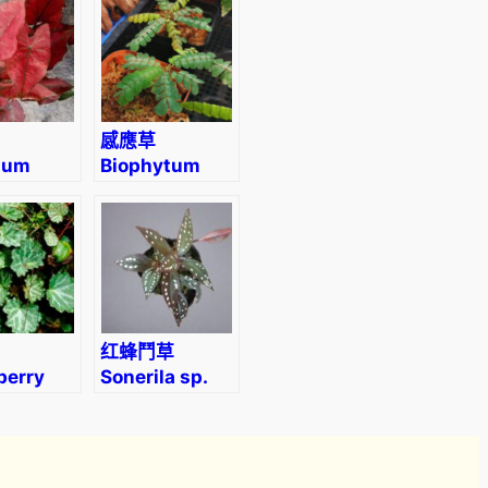
感應草
ium
Biophytum
ia’
sensitivum
红蜂鬥草
berry
Sonerila sp.
ia
red
raga
ifera)