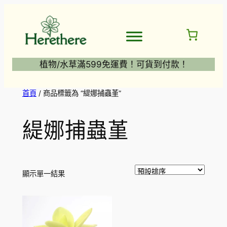
跳
至
主
要
內
植物/水草滿599免運費！可貨到付款！
容
首頁
/ 商品標籤為 “緹娜捕蟲堇”
緹娜捕蟲堇
顯示單一結果