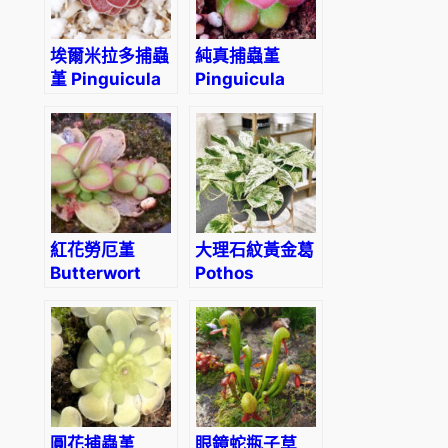
埃爾米拉多捕蟲
純真捕蟲堇
堇 Pinguicula
Pinguicula
El Mirador
agnata (直徑
3-5cm)
紅花勞厄堇
大理石紋黃金葛
Butterwort
Pothos
Pinguicula
“Marble
laueana
Queen”
圓花捕蟲堇
眼鏡蛇瓶子草