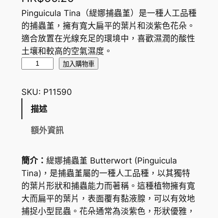
Pinguicula Tina（緹娜捕蟲堇）是一種人工品種
的捕蟲堇，擁有寬大扁平的葉片和淡紫色花朵。
適合放置在光線充足的環境中，喜歡濕潤的酸性
土壤和較高的空氣濕度。
緹
加入購物車
娜
捕
SKU:
P11590
蟲
描述
堇
B
額外資訊
u
t
簡介：
緹娜捕蟲堇 Butterwort (Pinguicula
t
Tina)，是捕蟲堇屬的一種人工品種，以其獨特
e
的葉片形狀和捕蟲能力而著稱。這種植物擁有寬
r
大而扁平的葉片，表面覆有黏液腺，可以有效地
w
捕捉小型昆蟲。花朵通常為淡紫色，形狀優雅，
o