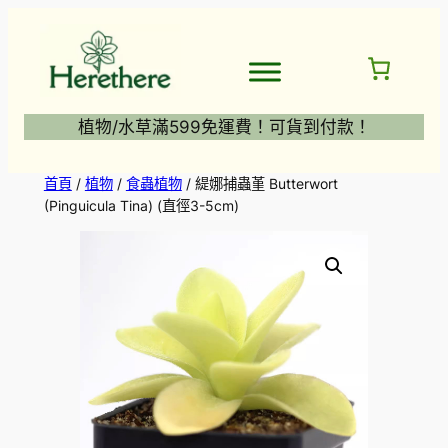
跳
至
主
要
內
植物/水草滿599免運費！可貨到付款！
容
首頁
/
植物
/
食蟲植物
/ 緹娜捕蟲堇 Butterwort
(Pinguicula Tina) (直徑3-5cm)