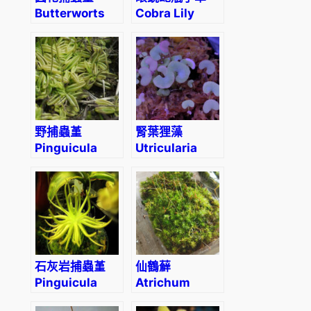
Butterworts
Cobra Lily
(Pinguicula
(Darlingtonia
rotundiflora)
californica)
(直徑2-4cm)
野捕蟲堇
腎葉狸藻
Pinguicula
Utricularia
lusitanica
Reniformis
石灰岩捕蟲堇
仙鶴蘚
Pinguicula
Atrichum
gypsicola
undulatum