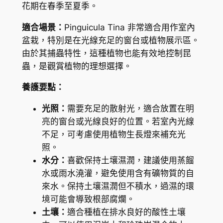
花期在春季至夏季。
r
t
適合場景：
Pinguicula Tina 非常適合用作室內
(
盆栽，特別是在光線充足的窗台或植物展示區。
P
由於其捕蟲特性，這種植物也能有效地控制昆
i
蟲，是觀賞植物的理想選擇。
n
養護要點：
g
u
光照：
需要充足的散射光，適合放置在明
i
亮的窗台或光線良好的位置。若室內光線
c
不足，可考慮使用植物生長燈來補充光
u
照。
l
水分：
喜歡保持土壤濕潤，建議使用蒸餾
a
水或雨水澆灌，避免使用含有礦物質的自
T
來水。保持土壤濕潤但不積水，過濕的環
i
境可能會導致根部腐爛。
n
土壤：
適合種植在排水良好的酸性土壤
a