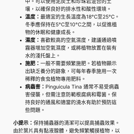
中。可以使用泥炭土和珍珠岩混合的土
)
壤，以確保良好的排水性和酸性環境。
(
溫度：
最適宜的生長溫度為18°C至25°C。
直
冬季應保持在5°C至10°C之間，以促進植
徑
物的休眠和健康成長。
3
濕度：
喜歡較高的空氣濕度，建議通過噴
-
霧器增加空氣濕度，或將植物放置在裝有
5
水的淺托盤上。
c
施肥：
一般不需要頻繁施肥。若植物顯示
m
出缺乏養分的跡象，可每年春季施用一次
)
稀釋的食虫植物專用肥料。
數
病蟲害：
Pinguicula Tina 通常不易受病蟲
量
害侵襲，但需注意防範根腐病和霉菌。保
持良好的通風和適當的澆水有助於預防這
些問題。
小提示：
保持捕蟲器的清潔可以提高捕蟲效果。
由於葉片具有黏液腺體，避免頻繁觸摸植物，以