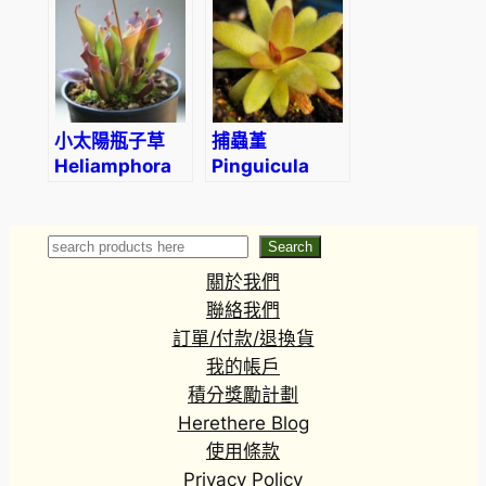
小太陽瓶子草
捕蟲堇
Heliamphora
Pinguicula
minor (直徑2-
spp. (Gracilis
3cm)
moctezumae)
Search
Search
關於我們
聯絡我們
訂單/付款/退換貨
我的帳戶
積分獎勵計劃
Herethere Blog
使用條款
Privacy Policy