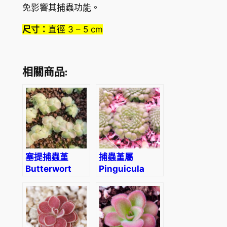
免影響其捕蟲功能。
尺寸：
直徑 3 – 5 cm
相關商品:
塞提捕蟲堇
捕蟲堇屬
Butterwort
Pinguicula
(Pinguicula
zecherix x
‘Sethos’)
gypsicola
(Butterwort)