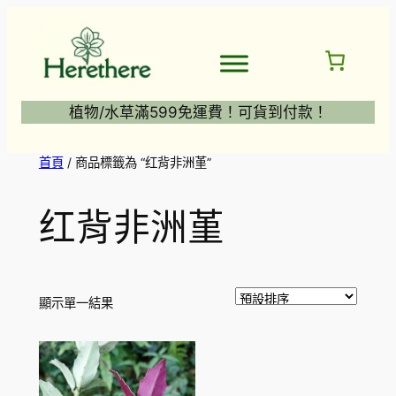
跳
至
主
要
內
植物/水草滿599免運費！可貨到付款！
容
首頁
/ 商品標籤為 “红背非洲堇”
红背非洲堇
顯示單一結果