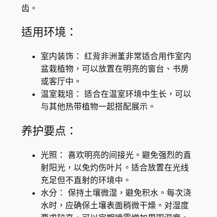
齿。
a
e
适用环境：
s
p
室内装饰： 红背非洲堇非常适合用作室内
.
盆栽植物，可以放置在明亮的窗台、书房
(
或客厅中。
R
温室栽培： 适合在温室环境中生长，可以
e
与其他热带植物一起搭配展示。
d
b
养护要点：
a
c
光照： 喜欢明亮的间接光。避免强烈的直
k
射阳光，以免灼伤叶片。适合放置在光线
)
充足但不直射的环境中。
數
水分： 保持土壤微湿，避免积水。每次浇
量
水时，应确保土壤表面稍微干燥。对湿度