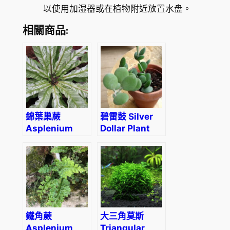
以使用加湿器或在植物附近放置水盘。
相關商品:
錦葉巢蕨
碧雷鼓 Silver
Asplenium
Dollar Plant
nidus
(Xerosicyos
variegated
danguyi)
鐵角蕨
大三角莫斯
Asplenium
Triangular