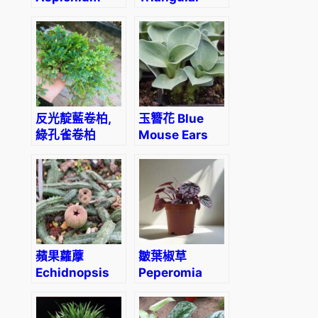
trichomanes
Moss
(Vesicularia
sp. ‘triangle’)
反光靛藍卷柏,
玉簪花 Blue
綠孔雀卷柏
Mouse Ears
Green
Hosta
Peacock
Spikemoss
(Selaginella
uncinata)
蘋果蘿藦
皺葉椒草
Echidnopsis
Peperomia
malum
caperata ‘red’