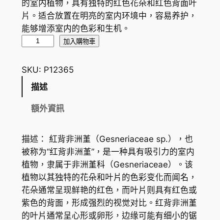
的室内植物，具有独特的红色花朵和红色背面叶
片。适合放置在明亮的室内环境中，容易养护，
能够增添室内的色彩和生机。
红
加入購物車
背
非
SKU:
P12365
洲
描述
堇
G
額外資訊
e
s
描述： 紅背非洲堇（Gesneriaceae sp.），也
n
被称为“红背非洲堇”，是一种具有吸引力的室内
e
植物，隶属于非洲堇科（Gesneriaceae）。该
r
植物以其独特的花朵和叶片的色彩变化而闻名，
i
花朵通常呈现鲜艳的红色，而叶片则具有红色或
a
紫色的背面，形成强烈的视觉对比。红背非洲堇
c
的叶片通常呈心形或卵形，边缘可能有细小的锯
e