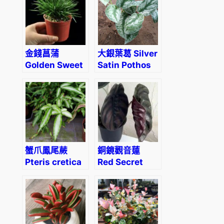
金錢菖蒲
大銀葉葛 Silver
Golden Sweet
Satin Pothos
Flag (Acorus
(Scindapsus
gramineus)
pictus
‘exotica’)
蟹爪鳳尾蕨
銅鏡觀音蓮
Pteris cretica
Red Secret
albolineata
(Alocasia
cuprea red)