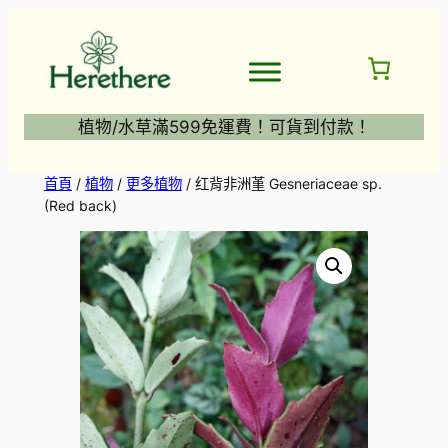
跳
至
主
要
內
植物/水草滿599免運費！可貨到付款！
容
首頁
/
植物
/
更多植物
/ 红背非洲堇 Gesneriaceae sp.
(Red back)