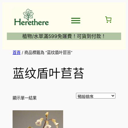
跳
至
主
要
內
植物/水草滿599免運費！可貨到付款！
容
首頁
/ 商品標籤為 “蓝纹盾叶苣苔”
蓝纹盾叶苣苔
顯示單一結果