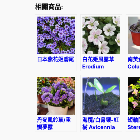
相關商品:
日本紫花姬鳶尾
白花姬風露草
南美
Erodium
Colu
reichardii
‘Album’
丹麥風鈴草/重
海欖/白骨壤-紅
短軸
瓣夢露
樹 Avicennia
Ster
Campanula x
marina
brev