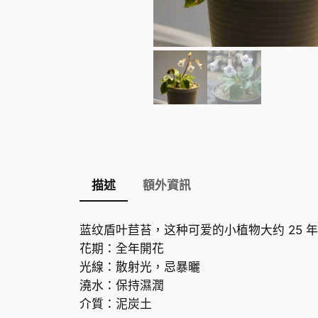
描述
額外資訊
蓝纹盾叶苣苔，这种可爱的小植物大约 25
花期：全年開花
光線：散射光，忌暴曬
澆水：保持濕潤
介質：泥炭土