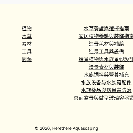
Princess’
量
植物
水草養護與選擇指南
水草
家居植物養護與裝飾指
素材
造景耗材與補給
工具
造景工具與設備
園藝
造景植物與水族景觀設
造景素材與裝飾
水族饲料與營養補充
水族设备与水族箱配件
水族藥品與病蟲害防治
桌面盆景與微型玻璃容器
© 2026, Herethere Aquascaping