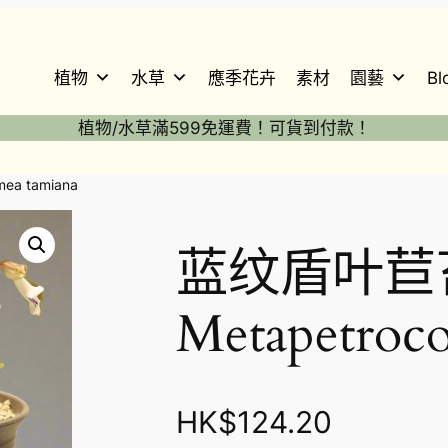
植物
水草
應季花卉
素材
園藝
Bl
植物/水草滿599免運費！可貨到付款！
ea tamiana
蓝纹盾叶苣
Metapetroc
HK$
124.20