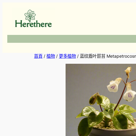
跳
至
主
要
內
容
首頁
/
植物
/
更多植物
/ 蓝纹盾叶苣苔 Metapetrocosm