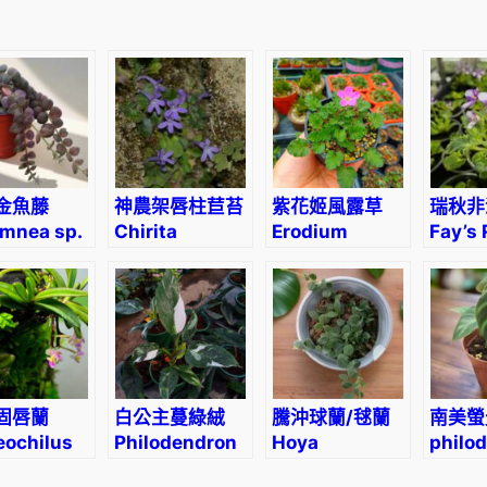
e
t
r
o
c
o
s
m
金魚藤
神農架唇柱苣苔
紫花姬風露草
瑞秋非
e
mnea sp.
Chirita
Erodium
Fay’s 
tenuituba
variabile
(F. w
a
t
a
m
i
a
固唇蘭
白公主蔓綠絨
騰沖球蘭/毬蘭
南美螢
n
eochilus
Philodendron
Hoya
philo
a
irachis
‘White
tengchongensis
verru
數