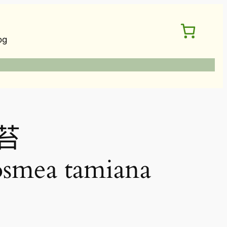
og
苔
osmea tamiana