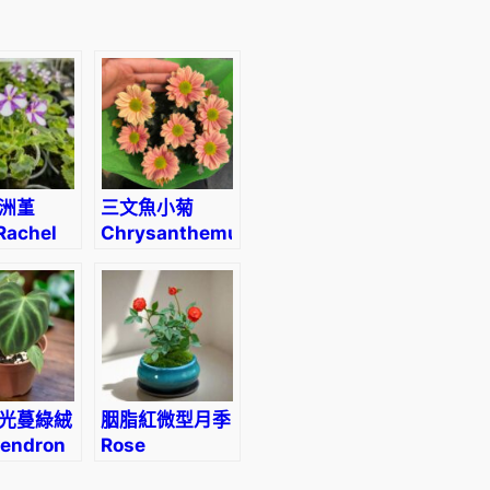
洲堇
三文魚小菊
Rachel
Chrysanthemum
agman)
‘Grand
Salmon’
光蔓綠絨
胭脂紅微型月季
dendron
Rose
cosum
Miniature