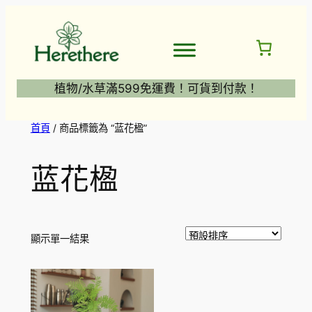
跳
至
主
要
內
植物/水草滿599免運費！可貨到付款！
容
首頁
/ 商品標籤為 “蓝花楹”
蓝花楹
顯示單一結果