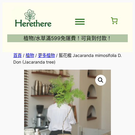
跳
至
主
要
內
植物/水草滿599免運費！可貨到付款！
容
首頁
/
植物
/
更多植物
/ 藍花楹 Jacaranda mimosifolia D.
Don (Jacaranda tree)