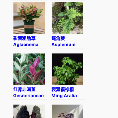
彩葉粗肋草
鐵角蕨
Aglaonema
Asplenium
sp.
trichomanes
红背非洲堇
裂葉福祿桐
Gesneriaceae
Ming Aralia
sp. (Red back)
(Polyscias
fruticosa)