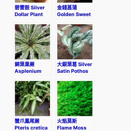
碧雷鼓 Silver
金錢菖蒲
Dollar Plant
Golden Sweet
(Xerosicyos
Flag (Acorus
danguyi)
gramineus)
錦葉巢蕨
大銀葉葛 Silver
Asplenium
Satin Pothos
nidus
(Scindapsus
variegated
pictus
‘exotica’)
蟹爪鳳尾蕨
火焰莫斯
Pteris cretica
Flame Moss