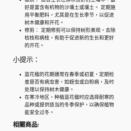
)
好是富含有机物的沙壤土或壤土。 定期施
數
用平衡肥料，尤其是在生长季节，以促进
量
树木健康和开花。
修剪： 定期修剪可以保持树形美观，去除
枯枝和病枝，有助于促进新的生长和更好
的开花。
小提示：
蓝花楹的花期通常在春季或初夏，定期检
查是否有病虫害，如蚜虫或白粉病，及时
处理以保持树木健康。
在寒冷地区，种植蓝花楹时应选择耐寒的
品种或提供适当的冬季保护，以确保植物
能安全过冬。
相關商品: