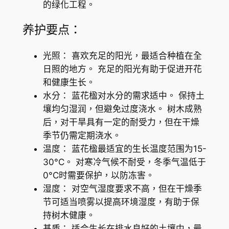
的绿化工程。
D
o
养护要点：
n
(
光照： 喜欢充足的阳光，最适合种植在全
J
日照的地方。 充足的阳光有助于促进开花
a
和健康生长。
c
水分： 蓝花楹对水分的需求适中。 保持土
a
壤均匀湿润，但避免过度浇水。 树木成熟
r
后，对干旱具有一定的耐受力，但在干燥
a
季节仍需定期浇水。
n
温度： 蓝花楹最适宜的生长温度范围为15-
d
30°C。 对寒冷气候不耐受，冬季气温低于
a
0°C时需要保护，以防冻害。
t
湿度： 对空气湿度要求不高，但在干燥季
r
节可适当喷雾以提高环境湿度，有助于保
e
持树木健康。
e
基质： 适合生长在排水良好的土壤中，最