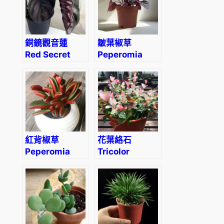
銅鏡觀音蓮
皺葉椒草
Red Secret
Peperomia
(Alocasia
caperata ‘red’
cuprea red)
紅背椒草
花葉絡石
Peperomia
Tricolor
graveolens
Jasmine
(Trachelospermum
tricolor)