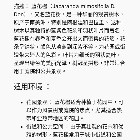
r
描述： 蓝花楹（Jacaranda mimosifolia D.
a
Don），又名蓝花树，是一种华丽的观赏树木，
n
原产于南美洲，特别是阿根廷和巴拉圭。 这种
d
树木以其独特的蓝紫色花朵和羽状叶片而著名。
a
蓝花楹在春季和夏季会开出大而密集的花簇，花
m
朵呈钟状，颜色从淡蓝到深紫不等，为花园或街
i
道带来迷人的色彩。 叶片为细长的羽状复叶，
m
呈现出绿色的美丽光泽，树冠呈拱形，非常适合
o
用于庭院和公共景观。
s
i
适用环境 ：
f
o
花园景观： 蓝花楹适合种植于花园中，可
l
以作为风景树或庭院的焦点，尤其适合热
i
带和亚热带地区的花园。
a
街道和公共空间： 由于其壮观的花朵和优
D
雅的树形，蓝花楹常用于城市街道和公园
.