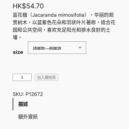
HK$
54.70
蓝花楹（Jacaranda mimosifolia），华丽的观
赏树木，以蓝紫色花朵和羽状叶片著称，适合花
园和公共空间，喜欢充足阳光和排水良好的土
壤。
size
藍
加入購物車
花
楹
SKU:
P12672
J
描述
a
c
額外資訊
a