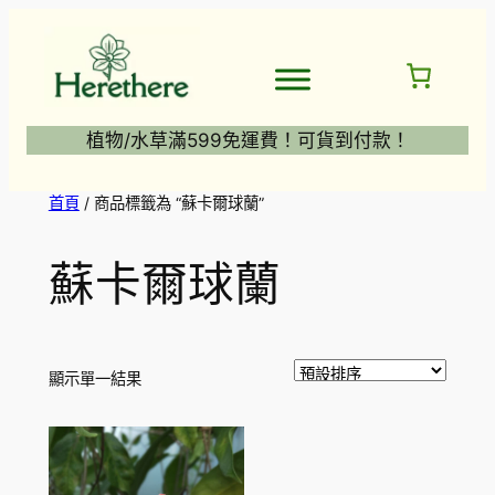
跳
至
主
要
內
植物/水草滿599免運費！可貨到付款！
容
首頁
/ 商品標籤為 “蘇卡爾球蘭”
蘇卡爾球蘭
顯示單一結果