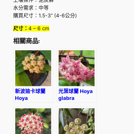
a
水分需求：中等
數
購買尺寸：1.5-3” (4-6公分)
量
尺寸：
4 – 6 cm
相關商品:
新波迪卡球蘭
光葉球蘭 Hoya
Hoya
glabra
neoebudica