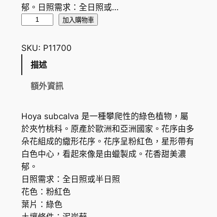
郁。日照需求：全日照或…
蘇
加入購物車
卡
爾
SKU:
P11700
球
描述
蘭
H
額外資訊
o
y
Hoya subcalva 是一種攀爬性的綠色植物，屬
a
於夾竹桃科。原產於歐洲和亞洲國家。花序由多
s
朵花組成的繖形花序。花序呈粉紅色，星形帶有
u
白色中心，看起來像是由蠟製成。花香甜美濃
b
郁。
c
日照需求：全日照或半日照
a
花色：粉紅色
l
葉片：綠色
v
土壤條件：泥炭蘚