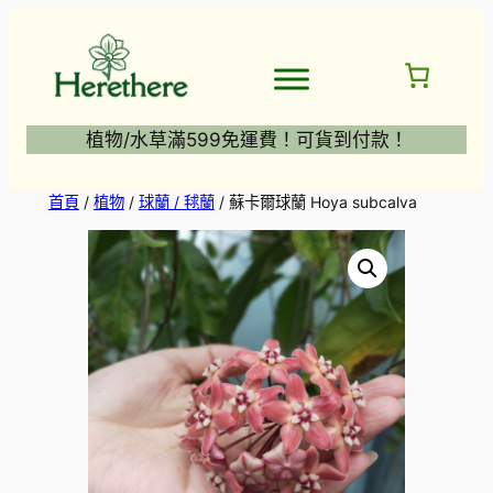
跳
至
主
要
內
植物/水草滿599免運費！可貨到付款！
容
首頁
/
植物
/
球蘭 / 毬蘭
/ 蘇卡爾球蘭 Hoya subcalva