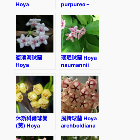
Hoya
purpureo –
mindorensis-
fusca
purple
衛濱海球蘭
瑙珉球蘭 Hoya
Hoya
naumannii
pseudolittoralis
休斯科爾球蘭
風鈴球蘭 Hoya
(黃) Hoya
archboldiana
heuschkeliana
white
ssp. yellow