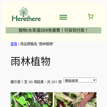
跳
至
主
要
內
植物/水草滿599免運費！可貨到付款！
容
首頁
/ 商品標籤為 “雨林植物”
雨林植物
顯示第 1 至 30 項結果，共 251 項