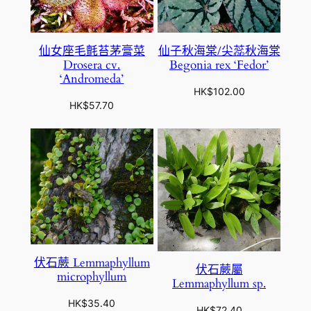
仙女座毛氈苔茅膏菜
仙子秋海棠/尖蕊秋海棠
Drosera cv.
Begonia rex ‘Fedor’
‘Andromeda’
HK$
102.00
HK$
57.70
伏石蕨 Lemmaphyllum
伏石蕨屬
microphyllum
Lemmaphyllum sp.
HK$
35.40
HK$
72.40