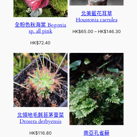
北美藍花耳草
Houstonia caerulea
全粉色秋海棠 Begonia
sp. all pink
價
HK$
65.00
–
HK$
146.30
格
HK$
72.40
範
圍
：
H
K
$
6
5
.
0
0
北領地毛氈苔茅膏菜
到
Drosera derbyensis
H
K
南亞孔雀蘚
HK$
116.80