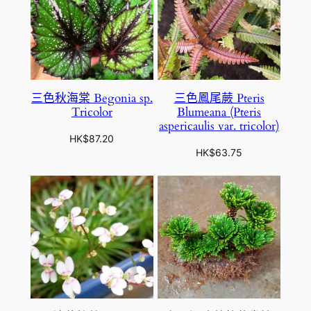
三色秋海棠 Begonia sp.
三色鳳尾蕨 Pteris
Tricolor
Blumeana (Pteris
aspericaulis var. tricolor)
HK$
87.20
HK$
63.75