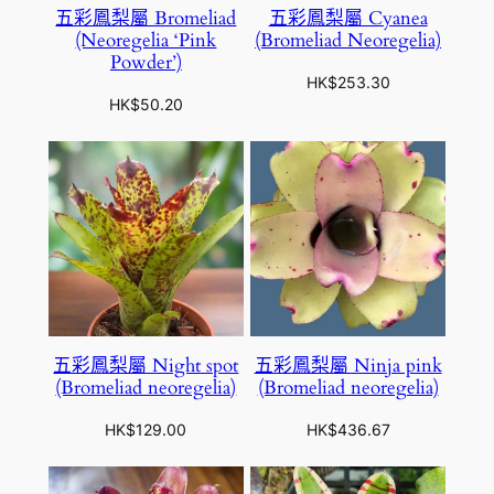
五彩鳳梨屬 Bromeliad
五彩鳳梨屬 Cyanea
(Neoregelia ‘Pink
(Bromeliad Neoregelia)
Powder’)
HK$
253.30
HK$
50.20
五彩鳳梨屬 Night spot
五彩鳳梨屬 Ninja pink
(Bromeliad neoregelia)
(Bromeliad neoregelia)
HK$
129.00
HK$
436.67