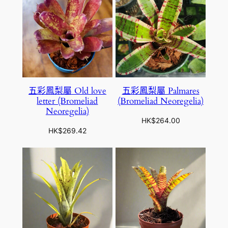
五彩鳳梨屬 Old love
五彩鳳梨屬 Palmares
letter (Bromeliad
(Bromeliad Neoregelia)
Neoregelia)
HK$
264.00
HK$
269.42