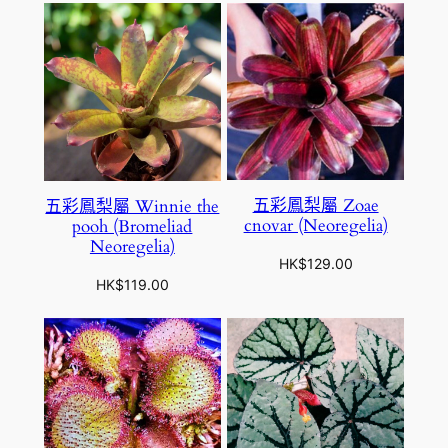
五彩鳳梨屬 Zoae
五彩鳳梨屬 Winnie the
cnovar (Neoregelia)
pooh (Bromeliad
Neoregelia)
HK$
129.00
HK$
119.00