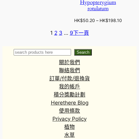
Hypopterygium
$
rotulatum
1
4
價
HK$
50.20
–
HK$
198.10
6
格
.
1
2
3
…
9
下一頁
範
3
圍
0
：
Search
Search
H
K
關於我們
$
聯絡我們
5
訂單/付款/退換貨
0
我的帳戶
.
積分獎勵計劃
2
0
Herethere Blog
到
使用條款
H
Privacy Policy
K
植物
$
水草
1