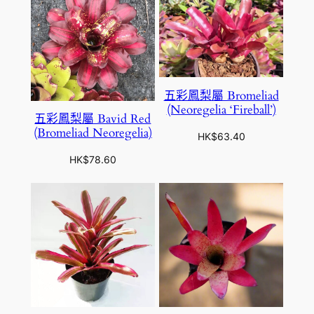
1
.
9
8
五彩鳳梨屬 Bromeliad
(Neoregelia ‘Fireball’)
五彩鳳梨屬 Bavid Red
(Bromeliad Neoregelia)
HK$
63.40
HK$
78.60