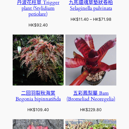
丹波花柱草 Trigger
九死還魂草墊狀卷柏
plant (Stylidium
Selaginella pulvinata
petiolare)
價
HK$
11.40
–
HK$
71.98
HK$
92.40
格
範
圍
：
H
K
$
1
1
.
4
二回羽裂秋海棠
五彩鳳梨屬 Bam
0
Begonia bipinnatifida
(Bromeliad Neoregelia)
到
H
HK$
109.40
HK$
229.80
K
$
7