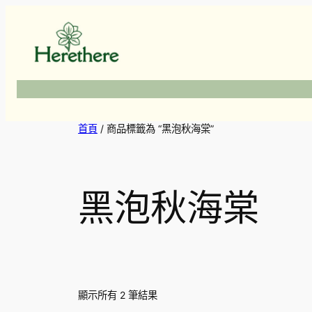
跳
至
主
要
內
容
首頁
/ 商品標籤為 “黑泡秋海棠”
黑泡秋海棠
顯示所有 2 筆結果