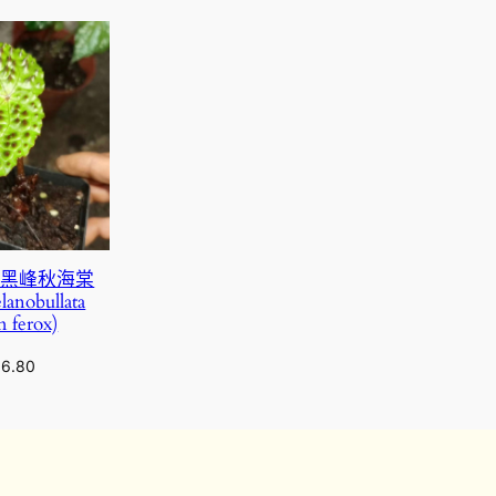
 黑峰秋海棠
anobullata
 ferox)
16.80