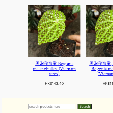
黑泡秋海棠 Begonia
黑泡秋海棠,
melanobullata (Vietnam
Begonia mel
ferox)
(Vietnam
HK$
143.40
HK$
1
Search
Search