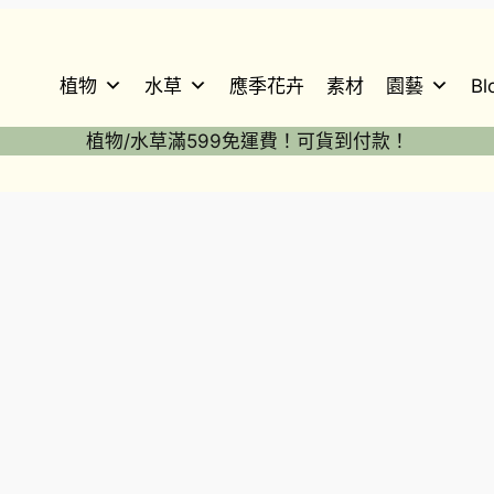
植物
水草
應季花卉
素材
園藝
Bl
植物/水草滿599免運費！可貨到付款！