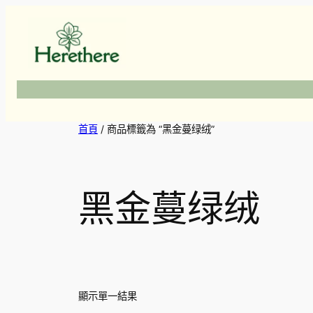
跳
至
主
要
內
容
首頁
/ 商品標籤為 “黑金蔓绿绒”
黑金蔓绿绒
顯示單一結果