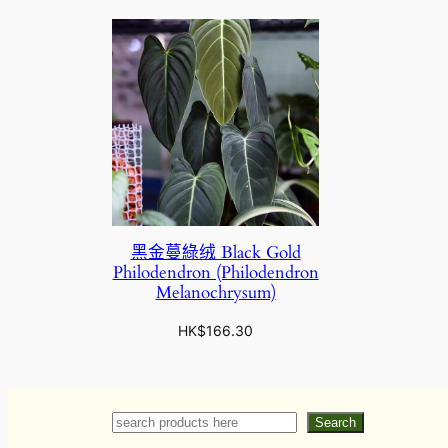
黑金蔓綠绒 Black Gold
Philodendron (Philodendron
Melanochrysum)
HK$
166.30
Search
Search