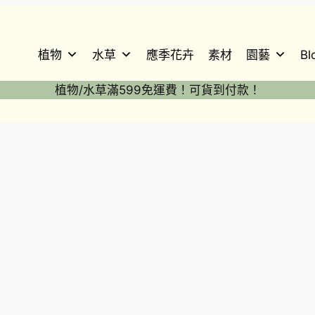
植物
水草
應季花卉
素材
園藝
Bl
植物/水草滿599免運費！可貨到付款！