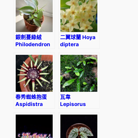
銀劍蔓綠絨
二翼球蘭 Hoya
Philodendron
diptera
hastatum
春秀蜘蛛抱蛋
瓦韋
Aspidistra
Lepisorus
chunxiuensis
thunbergianus
(Kaulf.) Ching