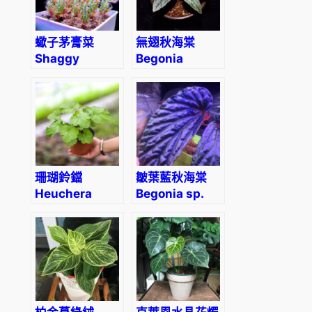
蠍子茅膏菜
無翅秋海棠
Shaggy
Begonia
sundew
Acetosella
(Drosera
Craib
scorpioides)
珊瑚鈴鐺
皺葉藍秋海棠
Heuchera
Begonia sp.
Autumn Bride
metallic blue
Sarawak