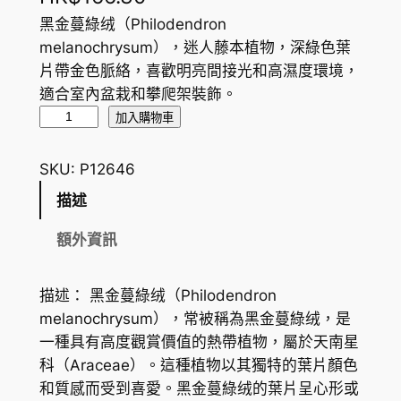
黑金蔓綠绒（Philodendron
melanochrysum），迷人藤本植物，深綠色葉
片帶金色脈絡，喜歡明亮間接光和高濕度環境，
適合室內盆栽和攀爬架裝飾。
黑
加入購物車
金
蔓
SKU:
P12646
綠
描述
绒
B
額外資訊
l
a
描述： 黑金蔓綠绒（Philodendron
c
melanochrysum），常被稱為黑金蔓綠绒，是
k
一種具有高度觀賞價值的熱帶植物，屬於天南星
G
科（Araceae）。這種植物以其獨特的葉片顏色
o
和質感而受到喜愛。黑金蔓綠绒的葉片呈心形或
l