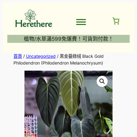
跳
至
主
要
內
植物/水草滿599免運費！可貨到付款！
容
首頁
/
Uncategorized
/ 黑金蔓綠绒 Black Gold
Philodendron (Philodendron Melanochrysum)