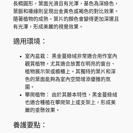
長橢圓形，葉面光滑且有光澤，基色為深綠色，
d
葉脈和邊緣則呈現出金黃色或褐色的對比效果。
P
隨著植物的成熟，葉片的顏色會變得更加深邃且
h
有光澤，形成美麗的視覺效果。
i
l
適用環境：
o
d
室內盆栽： 黑金蔓綠绒非常適合用作室內
e
觀賞植物，尤其適合放置在明亮的窗台、
n
植物展示架或櫥櫃上。其獨特的葉片和深
d
色的葉面能夠為室內空間增添優雅的氛
r
圍。
o
攀爬植物： 由於其藤本特性，黑金蔓綠绒
n
也適合種植在攀爬架上或支架上，形成美
(
麗的垂懸效果。
P
h
養護要點：
i