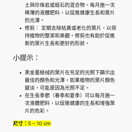
r
土與珍珠岩或蛭石的混合物。每月施一次
y
稀薄的液體肥料，以促進健康生長和葉片
s
的光澤。
u
修剪： 定期去除枯黃或老化的葉片，以保
m
持植物的整潔和美觀。修剪也有助於促進
)
新的葉片生長和更好的形狀。
數
量
小提示：
黑金蔓綠绒的葉片在充足的光照下顯示出
最佳的顏色和光澤。如果植物的葉片顏色
變淡，可能是因為光照不足。
在生長季節（春季和夏季）可以每月施一
次液體肥料，以促進健康的生長和增強葉
片的色彩。
尺寸：
5 – 10 cm