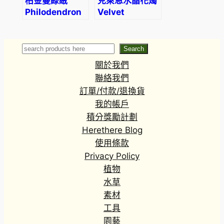
柏金蔓綠絨
克萊恩水晶花燭
Philodendron
Velvet
‘Birkin’
Cardboard
(Philodendron
Anthurium
sp.)
(Anthurium
Search
Search
clarinervium)
關於我們
聯絡我們
訂單/付款/退換貨
我的帳戶
積分獎勵計劃
Herethere Blog
使用條款
Privacy Policy
植物
水草
素材
工具
園藝