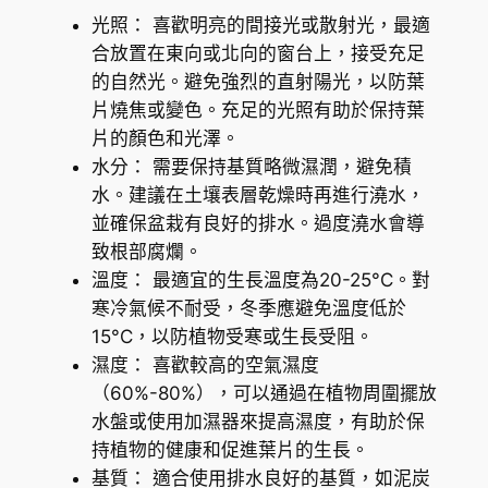
l
光照： 喜歡明亮的間接光或散射光，最適
o
合放置在東向或北向的窗台上，接受充足
d
的自然光。避免強烈的直射陽光，以防葉
e
片燒焦或變色。充足的光照有助於保持葉
n
片的顏色和光澤。
d
水分： 需要保持基質略微濕潤，避免積
r
水。建議在土壤表層乾燥時再進行澆水，
o
並確保盆栽有良好的排水。過度澆水會導
n
致根部腐爛。
M
溫度： 最適宜的生長溫度為20-25°C。對
e
寒冷氣候不耐受，冬季應避免溫度低於
l
15°C，以防植物受寒或生長受阻。
a
濕度： 喜歡較高的空氣濕度
n
（60%-80%），可以通過在植物周圍擺放
o
水盤或使用加濕器來提高濕度，有助於保
c
持植物的健康和促進葉片的生長。
h
基質： 適合使用排水良好的基質，如泥炭