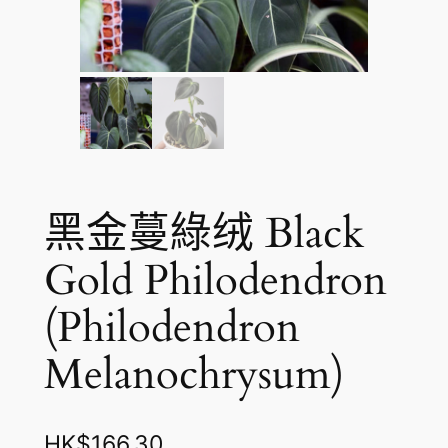
黑金蔓綠绒 Black
Gold Philodendron
(Philodendron
Melanochrysum)
HK$
166.30