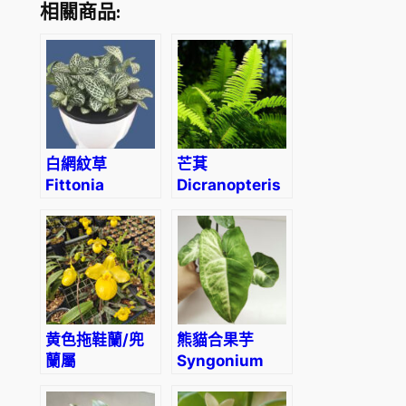
相關商品:
白網紋草
芒萁
Fittonia
Dicranopteris
Albivenis
dichotoma
(Thunb.)
Berhn.
黄色拖鞋蘭/兜
熊貓合果芋
蘭屬
Syngonium
Paphiopedilum
‘Panda’
(Yellow)