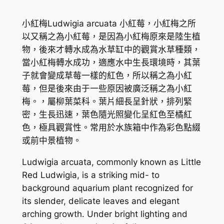
w
i
小紅梅Ludwigia arcuata 小紅莓，小紅梅之所
g
以又稱之為小紅莓，是因為小紅梅原來是陸生植
i
物，後來才轉水成為水草缸中的觀賞水草種類，
a
當小紅梅轉水成功，適應水中生長環境時，其葉
a
子就會變成草莓一樣的紅色，所以稱之為小紅
r
莓，但是後來由于一些原因被廣泛稱之為小紅
c
梅。，屬柳葉菜科。葉片細長呈針狀，排列緊
u
密，生長迅速，葉色隨光照變化呈紅色至橘紅
a
色，極具觀賞性。常用於水族箱中作為彩色點綴
t
或前中景植物。
a
數
Ludwigia arcuata
, commonly known as Little
量
Red Ludwigia, is a striking mid- to
background aquarium plant recognized for
its slender, delicate leaves and elegant
arching growth. Under bright lighting and