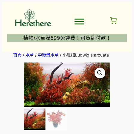
跳
至
主
要
內
植物/水草滿599免運費！可貨到付款！
容
首頁
/
水草
/
中後景水草
/ 小紅梅Ludwigia arcuata