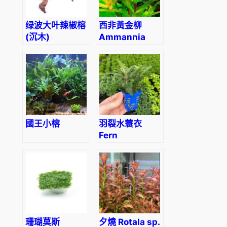
绿波大叶辣椒榕
西非黃金柳
(沉木)
Ammannia
Pedicellata
‘Golden’
國王小榕
羽裂水蓑衣
Fern
Hygrophila
(Hygrophila
pinnatifida)
珊瑚莫斯
夕燒 Rotala sp.