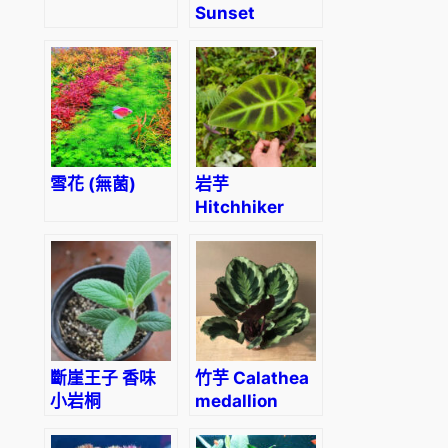
Sunset
雪花 (無菌)
岩芋
Hitchhiker
elephant ear
(Remusatia
vivipara)
斷崖王子 香味
竹芋 Calathea
小岩桐
medallion
Brazilian
Edelweiss