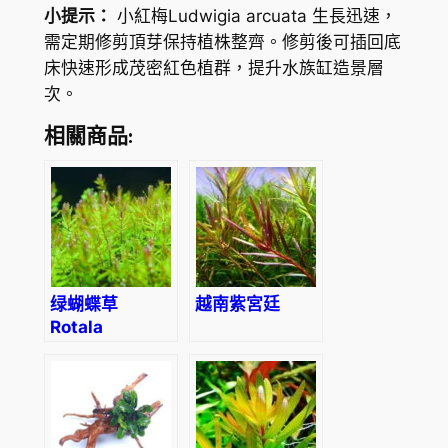
小提示：
小紅梅Ludwigia arcuata 生長迅速，
需定期修剪頂芽保持植株整齊。修剪後可插回底
床快速形成茂密紅色植群，提升水族缸造景層
次。
相關商品:
绿蝴蝶草
越南紫宮廷
Rotala
Macrandra
‘Green’