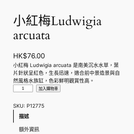
小紅梅Ludwigia
arcuata
HK$
76.00
小紅梅 Ludwigia arcuata 是南美沉水水草，葉
片針狀呈紅色，生長迅速，適合前中景造景與自
然風格水族缸，色彩鮮明觀賞性高。
小
加入購物車
紅
梅
SKU:
P12775
L
描述
u
d
額外資訊