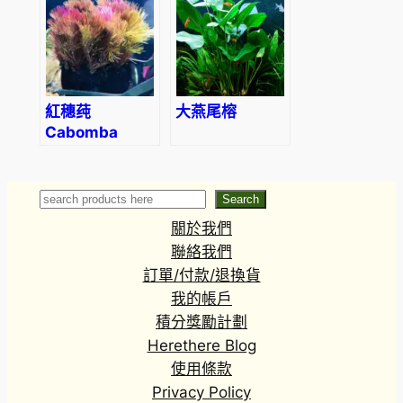
(Sinningia
tubiflora)
紅穗莼
大燕尾榕
Cabomba
piauhyensis
(Wabi-Kusa)
Search
Search
關於我們
聯絡我們
訂單/付款/退換貨
我的帳戶
積分獎勵計劃
Herethere Blog
使用條款
Privacy Policy