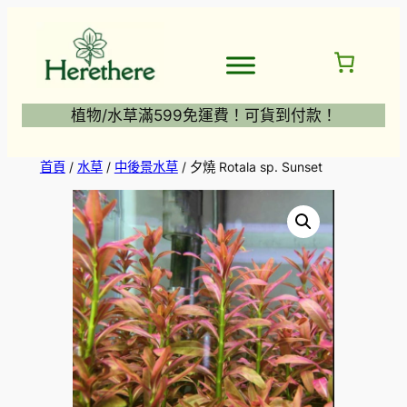
跳
至
主
要
內
植物/水草滿599免運費！可貨到付款！
容
首頁
/
水草
/
中後景水草
/ 夕燒 Rotala sp. Sunset