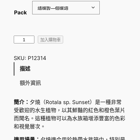
：
Pack
H
K
$
夕
加入購物車
燒
2
R
SKU:
P12314
1
o
描述
.
t
a
2
額外資訊
l
5
a
簡介：
夕燒（
Rotala sp. Sunset
）是一種非常
到
s
受歡迎的水生植物，以其鮮豔的紅色和橙色葉片
p
H
而聞名。這種植物可以為水族箱增添豐富的色彩
.
K
和視覺層次。
S
$
u
適用場景：
夕燒適合用於熱帶水族箱中，特別是