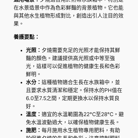
n
6
在水景造景中作為色彩鮮豔的背景植物。它也能
s
與其他水生植物形成對比，創造出引人注目的效
3
e
果。
.
t
養護要點：
數
7
量
5
光照：
夕燒需要充足的光照才能保持其鮮
豔的顏色。建議提供高光照或中等至強
光，這樣可以促進植物的健康生長和色彩
鮮明。
水分：
這種植物適合生長在水族箱中，並
且要求水質清潔和穩定。保持水的PH值在
6.0至7.5之間，定期更換水以保持水質良
好。
溫度：
適宜的水溫範圍為22°C至28°C。避
免水溫波動過大，以確保植物健康生長。
施肥：
每月施用水生植物專用肥料，有助