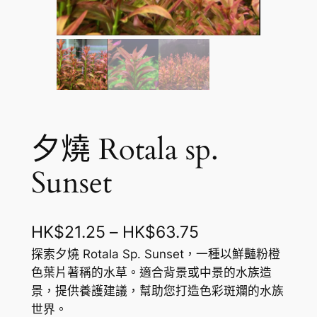
夕燒 Rotala sp.
Sunset
價
HK$
21.25
–
HK$
63.75
格
探索夕燒 Rotala Sp. Sunset，一種以鮮豔粉橙
色葉片著稱的水草。適合背景或中景的水族造
範
景，提供養護建議，幫助您打造色彩斑斕的水族
圍
世界。