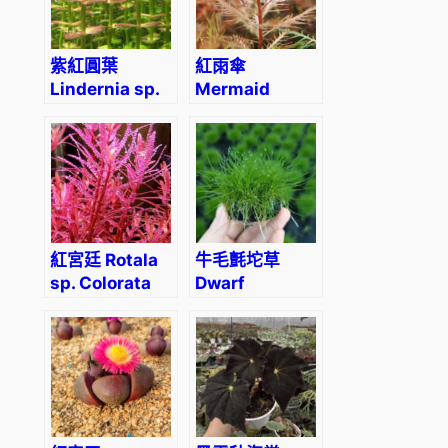
紫紅圓葉
紅雨傘
Lindernia sp.
Mermaid
‘India’ (Indian
Weed
lindernia)
(Proserpinaca
palustris)
紅宮廷 Rotala
牛毛氈坨草
sp. Colorata
Dwarf
hairgrass
(Eleocharis
‘parvula’)