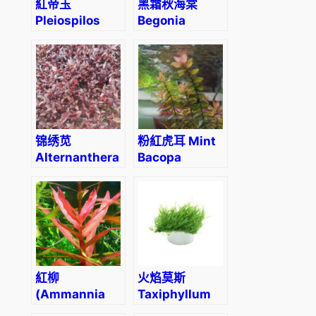
紅帝玉
黑霜秋海棠
Pleiospilos
Begonia
nelii ‘Rubra’
‘Black Frost’
锦绣苋
粉紅虎耳 Mint
Alternanthera
Bacopa
bettzckinana
(Bacopa
caroliniana
‘colorata’)
紅柳
火焰莫斯
(Ammannia
Taxiphyllum
gracilis)
sp. “flame”