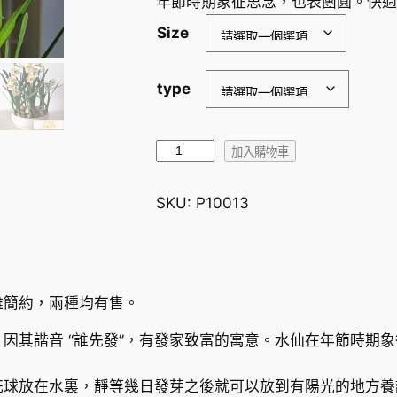
年節時期象征思念，也表團圓。快過
Size
type
水
加入購物車
仙
（
SKU:
P10013
單
瓣
）
數
雅簡約，兩種均有售。
量
因其諧音 “誰先發”，有發家致富的寓意。水仙在年節時期
花球放在水裏，靜等幾日發芽之後就可以放到有陽光的地方養