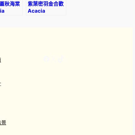
蓋秋海棠
紫葉密羽金合歡
ia
Acacia
rgai
baileyana
purpurea
Facebook
X
TikTok
南
計
造景