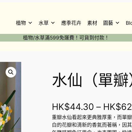
植物
水草
應季花卉
素材
園藝
Bl
植物/水草滿599免運費！可貨到付款！
水仙（單瓣
HK$
44.30
–
HK$
62
重瓣水仙看起來更典雅厚重，而單瓣
白的花瓣和清新的香氣而著稱，因其