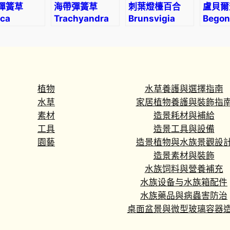
彈簧草
海帶彈簧草
刺葉燈檯百合
盧貝爾
ca
Trachyandra
Brunsvigia
Begon
cula (Slug
tortilis
namaquana
lubbe
ng Grass)
植物
水草養護與選擇指南
水草
家居植物養護與裝飾指
素材
造景耗材與補給
工具
造景工具與設備
園藝
造景植物與水族景觀設
造景素材與裝飾
水族饲料與營養補充
水族设备与水族箱配件
水族藥品與病蟲害防治
桌面盆景與微型玻璃容器