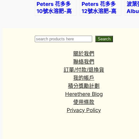
Peters 花多多
Peters 花多多
波葉
10號水溶肥-高
12號水溶肥-高
Albu
氮配方適合觀葉
鉀配方適合熱帶
dilu
植物
觀葉植物盆栽
Spri
Search
Search
關於我們
聯絡我們
訂單/付款/退換貨
我的帳戶
積分獎勵計劃
Herethere Blog
使用條款
Privacy Policy