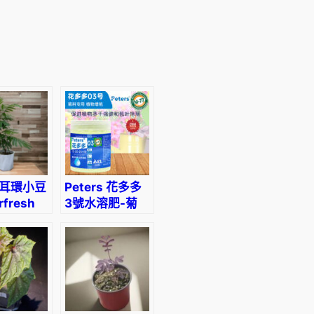
0
到
H
K
$
6
耳環小豆
Peters 花多多
2
rfresh
3號水溶肥-菊
.
科專用
ecellobium
8
rtum)
0