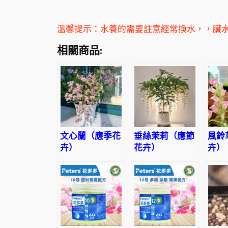
溫馨提示：水養的需要註意經常換水，，臟
相關商品:
文心蘭（應季花
垂絲茉莉（應節
風鈴
卉）
花卉）
卉）