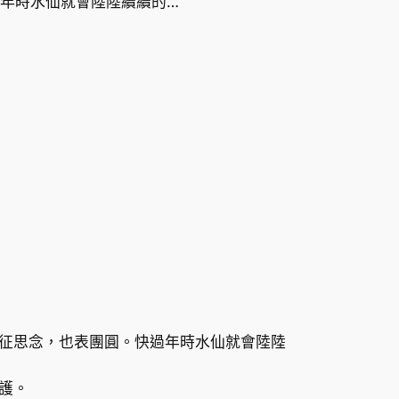
範
年時水仙就會陸陸續續的…
圍
：
H
K
$
4
4
.
象征思念，也表團圓。快過年時水仙就會陸陸
3
護。