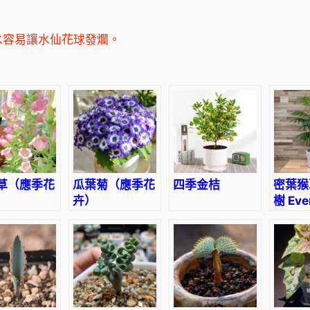
水容易讓水仙花球發爛。
草（應季花
瓜葉菊（應季花
四季金桔
密葉猴
卉）
樹 Eve
Tree
(Pith
confe