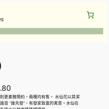
og
）
價
.80
則更素雅簡約，兩種均有售。 水仙花以其潔
格
諧音 “誰先發”，有發家致富的寓意。水仙在