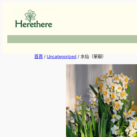
跳
至
主
要
內
容
首頁
/
Uncategorized
/ 水仙（單瓣）