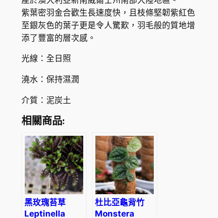
a
紫葉密羽金合歡生長速度快，且枝條堅韌紫紅色
c
至銀灰色的葉子更是令人驚歎，羽毛般的質地增
i
添了豐富的層次感。
a
b
光線：全日照
a
澆水：保持濕潤
i
l
介質：泥炭土
e
y
相關商品:
a
n
a
p
u
r
黑玫瑰苔草
杜比亞龜背竹
p
Leptinella
Monstera