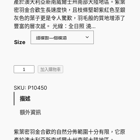
產於澳大利亞新南威爾士州南部大陸地區。紫葉
密羽金合歡生長速度快，且枝條堅韌紫紅色至銀
灰色的葉子更是令人驚歎，羽毛般的質地增添了
豐富的層次感。 光線：全日照 澆…
Size
紫
加入購物車
葉
密
SKU:
P10450
羽
描述
金
合
額外資訊
歡
A
紫葉密羽金合歡的自然分佈範圍十分有限，它原
c
產於澳大利亞新南威爾士州南部大陸地區。