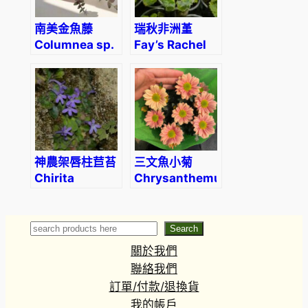
南美金魚藤
瑞秋非洲堇
Columnea sp.
Fay’s Rachel
(F. wagman)
神農架唇柱苣苔
三文魚小菊
Chirita
Chrysanthemum
tenuituba
‘Grand
Salmon’
Search
Search
關於我們
聯絡我們
訂單/付款/退換貨
我的帳戶