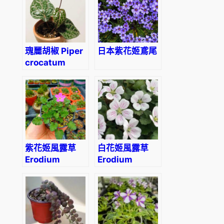
瑰麗胡椒 Piper
日本紫花姬鳶尾
crocatum
紫花姬風露草
白花姬風露草
Erodium
Erodium
variabile
reichardii
‘Album’