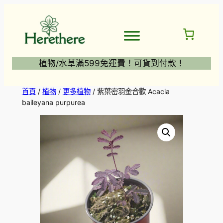
跳
至
主
要
內
植物/水草滿599免運費！可貨到付款！
容
首頁
/
植物
/
更多植物
/ 紫葉密羽金合歡 Acacia
baileyana purpurea