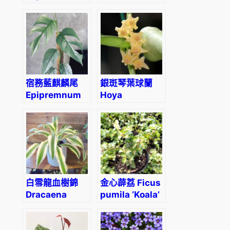
u
squalida
dubia
r
‘Platt’s Black’
e
a
數
量
宿務藍麒麟尾
銀斑琴葉球蘭
Epipremnum
Hoya
pinnatum
pandurata
‘Cebu Blue’
silver
白雪龍血樹錦
金心薜荔 Ficus
Dracaena
pumila ‘Koala’
‘White Aspen’