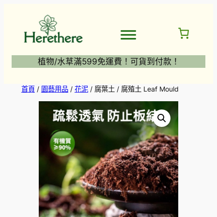
跳
至
主
要
內
植物/水草滿599免運費！可貨到付款！
容
首頁
/
園藝用品
/
花泥
/ 腐葉土 / 腐殖土 Leaf Mould