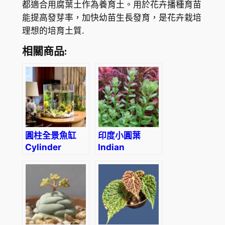
都適合用腐葉土作為養育土。用於花卉播種育苗
o
1
能提高發芽率，加快幼苗生長發育，是花卉栽培
u
1
理想的培育土質.
l
2
d
相關商品:
數
.
量
3
0
圓柱全景魚缸
印度小圓葉
Cylinder
Indian
Panorama
Toothcup
Aquarium
(Rotala
indica)