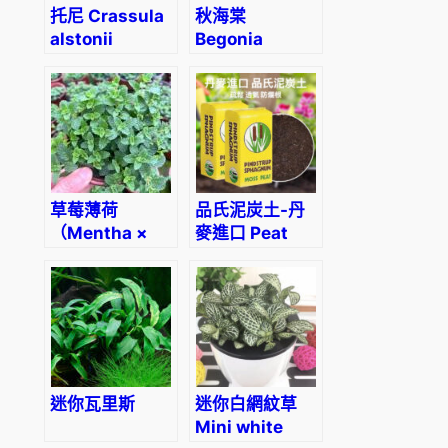
托尼 Crassula
秋海棠
alstonii
Begonia
dracopelta
草莓薄荷
品氏泥炭土-丹
（Mentha ×
麥進口 Peat
piperita
soil
‘Strawberry’）
迷你瓦里斯
迷你白網紋草
Mini white