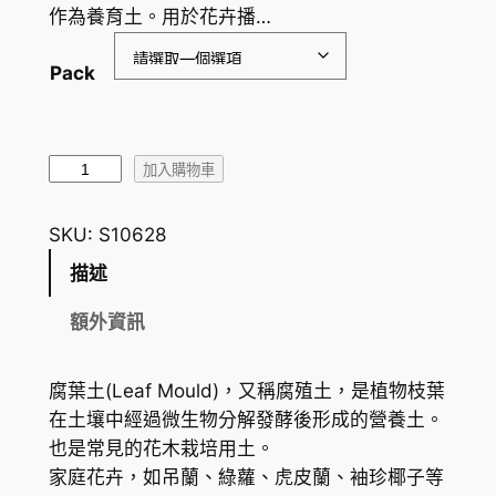
作為養育土。用於花卉播…
：
H
Pack
K
$
腐
4
加入購物車
葉
1
土
SKU:
S10628
.
/
描述
腐
0
殖
額外資訊
0
土
到
L
腐葉土(Leaf Mould)，又稱腐殖土，是植物枝葉
e
H
在土壤中經過微生物分解發酵後形成的營養土。
a
K
也是常見的花木栽培用土。
f
家庭花卉，如吊蘭、綠蘿、虎皮蘭、袖珍椰子等
$
M