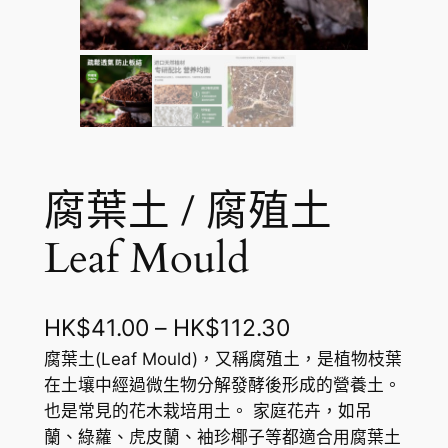
腐葉土 / 腐殖土
Leaf Mould
價
HK$
41.00
–
HK$
112.30
格
腐葉土(Leaf Mould)，又稱腐殖土，是植物枝葉
在土壤中經過微生物分解發酵後形成的營養土。
範
也是常見的花木栽培用土。 家庭花卉，如吊
圍
蘭、綠蘿、虎皮蘭、袖珍椰子等都適合用腐葉土