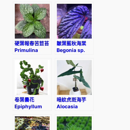
(Fittonia
Albivenis)
硬葉報春苦苣苔
皺葉藍秋海棠
Primulina
Begonia sp.
sclerophylla
metallic blue
Sarawak
卷葉曇花
暗紋虎斑海芋
Epiphyllum
Alocasia
‘Curly Sue’
zebrina
(Epiphyllum
‘Reticulata’
guatemalense)