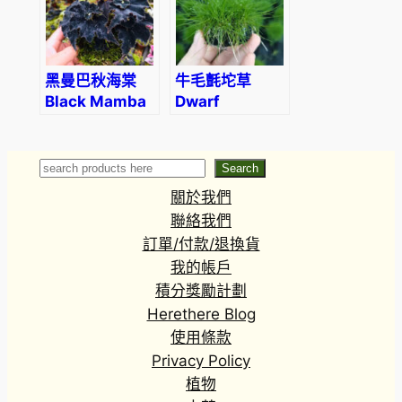
黑曼巴秋海棠
牛毛氈坨草
Black Mamba
Dwarf
Begonia
hairgrass
(Begonia
(Eleocharis
‘Black
‘parvula’)
Search
Search
Mamba’)
關於我們
聯絡我們
訂單/付款/退換貨
我的帳戶
積分獎勵計劃
Herethere Blog
使用條款
Privacy Policy
植物