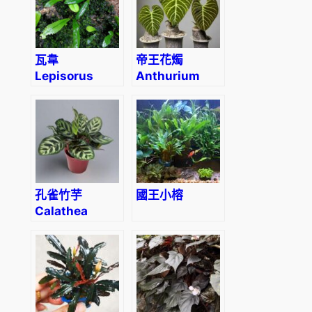
瓦韋
帝王花燭
Lepisorus
Anthurium
thunbergianus
regale
(Kaulf.) Ching
孔雀竹芋
國王小榕
Calathea
makoyana