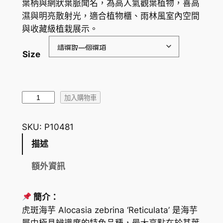
葉柄與網狀葉脈聞名，為高人氣觀葉植物，喜高
範
濕與明亮散射光，適合植物櫃、雨林風室內空間
圍
與收藏級植栽展示。
：
Size
H
K
$
暗
加入購物車
紋
1
虎
SKU:
P10481
2
斑
描述
4
海
芋
.
額外資訊
A
2
l
簡介：
0
o
虎斑海芋 Alocasia zebrina ‘Reticulata’ 是海芋
c
到
屬中極具辨識度的特色品種，最大亮點在於其葉