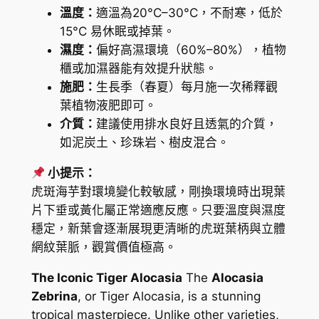
u
溫度：
適溫為20°C–30°C，不耐寒，低於
l
15°C 易休眠或掉葉。
a
濕度：
偏好高濕環境（60%–80%），植物
t
櫃或加濕器能有效提升狀態。
a
施肥：
生長季（春夏）每月施一次稀釋觀
'
葉植物液肥即可。
數
介質：
建議使用排水良好且透氣的介質，
量
如泥炭土、珍珠岩、樹皮混合。
小提示：
虎斑海芋對環境變化較敏感，剛換環境時出現葉
片下垂或黃化屬正常適應反應。只要溫度與濕度
穩定，新葉會逐漸展現更清晰的虎斑葉柄與立體
網紋葉脈，觀賞價值極高。
The Iconic Tiger Alocasia
The
Alocasia
Zebrina
, or Tiger Alocasia, is a stunning
tropical masterpiece. Unlike other varieties,