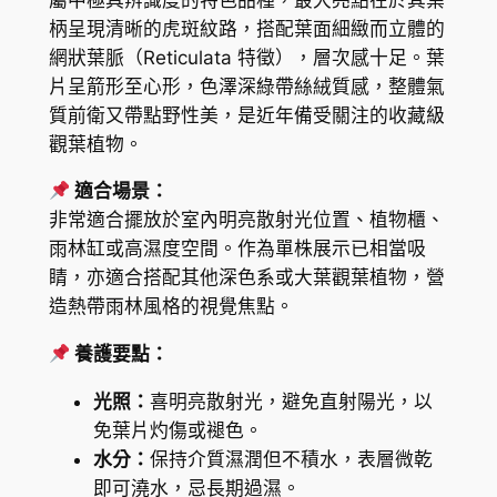
a
H
柄呈現清晰的虎斑紋路，搭配葉面細緻而立體的
s
網狀葉脈（Reticulata 特徵），層次感十足。葉
K
i
片呈箭形至心形，色澤深綠帶絲絨質感，整體氣
a
$
質前衛又帶點野性美，是近年備受關注的收藏級
z
3
觀葉植物。
e
4
b
適合場景：
r
5
非常適合擺放於室內明亮散射光位置、植物櫃、
i
雨林缸或高濕度空間。作為單株展示已相當吸
.
n
睛，亦適合搭配其他深色系或大葉觀葉植物，營
9
a
造熱帶雨林風格的視覺焦點。
'
0
養護要點：
R
e
光照：
喜明亮散射光，避免直射陽光，以
t
免葉片灼傷或褪色。
i
水分：
保持介質濕潤但不積水，表層微乾
c
即可澆水，忌長期過濕。