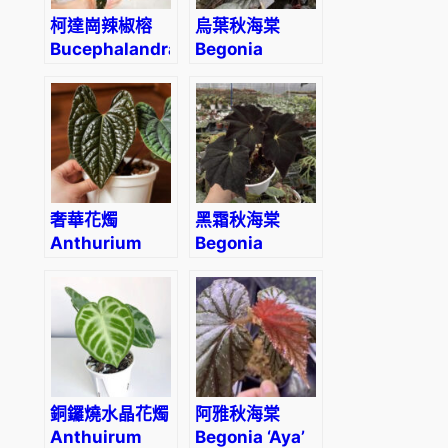
柯達崗辣椒榕
烏葉秋海棠
Bucephalandra
Begonia
sp. “Kodak”
ornithophylla
奢華花燭
黑霜秋海棠
Anthurium
Begonia
luxurians
‘Black Frost’
銅鑼燒水晶花燭
阿雅秋海棠
Anthuirum
Begonia ‘Aya’