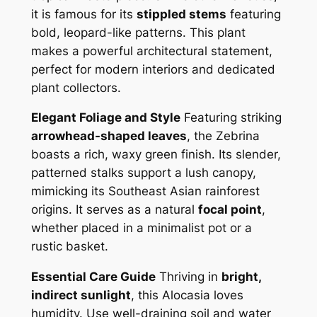
it is famous for its
stippled stems
featuring
bold, leopard-like patterns. This plant
makes a powerful architectural statement,
perfect for modern interiors and dedicated
plant collectors.
Elegant Foliage and Style
Featuring striking
arrowhead-shaped leaves
, the Zebrina
boasts a rich, waxy green finish. Its slender,
patterned stalks support a lush canopy,
mimicking its Southeast Asian rainforest
origins. It serves as a natural
focal point
,
whether placed in a minimalist pot or a
rustic basket.
Essential Care Guide
Thriving in
bright,
indirect sunlight
, this Alocasia loves
humidity. Use well-draining soil and water