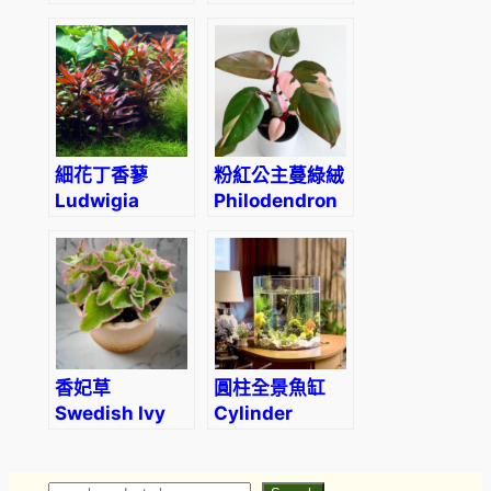
crystallinum
‘Dorayaki’
細花丁香蓼
粉紅公主蔓綠絨
Ludwigia
Philodendron
perennis
Pink Princess
香妃草
圓柱全景魚缸
Swedish Ivy
Cylinder
(Plectranthus
Panorama
coleoides
Aquarium
.Var)