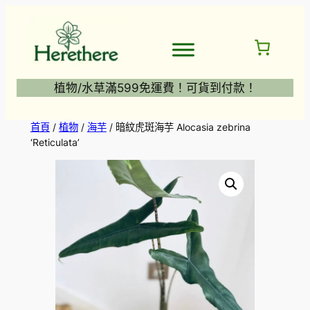
跳
至
主
要
內
植物/水草滿599免運費！可貨到付款！
容
首頁
/
植物
/
海芋
/ 暗紋虎斑海芋 Alocasia zebrina
‘Reticulata’