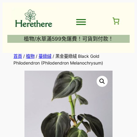
跳
至
主
要
內
植物/水草滿599免運費！可貨到付款！
容
首頁
/
植物
/
蔓綠絨
/ 黑金蔓綠絨 Black Gold
Philodendron (Philodendron Melanochrysum)