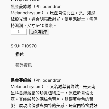
黑金蔓綠絨（Philodendron
Melanochrysum），原產哥倫比亞，葉片如絲
絨般光滑。適合明亮散射光，使用泥炭土，需保
持濕潤，尺寸5-10厘米。
黑
加入購物車
金
蔓
SKU:
P10970
綠
描述
絨
B
額外資訊
l
a
黑金蔓綠絨
（Philodendron
c
Melanochrysum），又名絨葉蔓綠絨，是天南
k
星科蔓綠絨屬的珍貴植物之一，原產於哥倫比
G
亞。其絲絨般的深綠色葉片，點綴著金色的葉
o
脈，展現出優雅與獨特的美感，是室內植物愛好
l