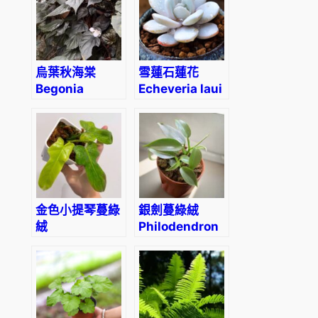
r
y
s
u
烏葉秋海棠
雪蓮石蓮花
m
Begonia
Echeveria laui
)
ornithophylla
數
量
金色小提琴蔓綠
銀劍蔓綠絨
絨
Philodendron
Philodendron
hastatum
Bipennifolium