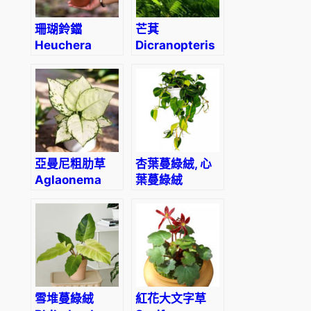
珊瑚鈴鐺
芒萁
Heuchera
Dicranopteris
Autumn Bride
dichotoma
(Thunb.)
Berhn.
亞曼尼粗肋草
杏葉蔓綠絨, 心
Aglaonema
葉蔓綠絨
‘Anyamanee
Philodendron
‘Super White’
scandens
‘Brazil’
雪堆蔓綠絨
紅花大文字草