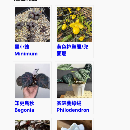
l
o
d
e
n
d
墨小錐
黄色拖鞋蘭/兜
r
Minimum
蘭屬
o
Wittebergense
Paphiopedilum
n
(Yellow)
M
e
l
a
n
知更鳥秋
雲錦蔓綠絨
o
Begonia
Philodendron
‘Robin’
mamei
c
h