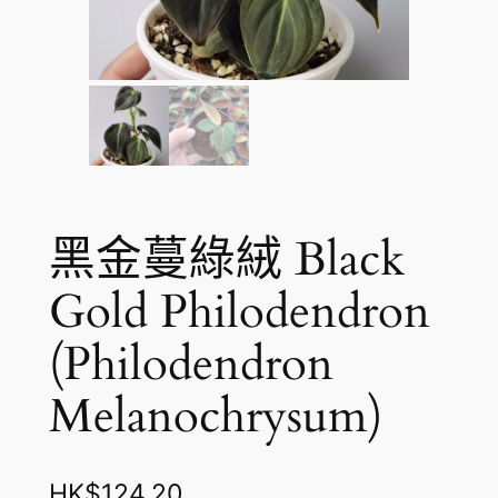
黑金蔓綠絨 Black
Gold Philodendron
(Philodendron
Melanochrysum)
HK$
124.20