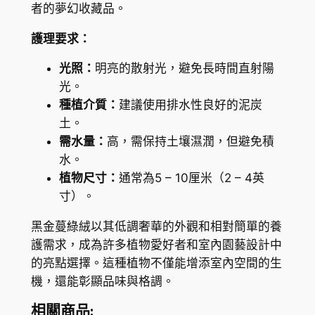
者的夢幻收藏品。
d
P
護理要求：
h
光照：
明亮的散射光，避免長時間直射陽
i
光。
l
種植介質：
建議使用排水性良好的泥炭
o
土。
d
需水量：
高，需保持土壤濕潤，但避免積
e
水。
n
植物尺寸：
通常為5 – 10厘米（2 – 4英
d
寸）。
r
o
黑金蔓綠絨以其低調奢華的外觀和相對簡單的養
n
護需求，成為許多植物愛好者和室內園藝設計中
(
的亮點選擇。這種植物不僅能增添室內空間的生
P
機，還能彰顯品味與格調。
h
i
相關商品: