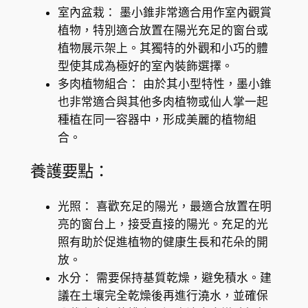
n
室內盆栽： 墨小錐非常適合用作室內觀賞
s
植物，特別適合放置在陽光充足的窗台或
e
植物展示架上。其獨特的外觀和小巧的體
數
型使其成為極好的室內裝飾選擇。
量
多肉植物組合： 由於其小型特性，墨小錐
也非常適合與其他多肉植物或仙人掌一起
種植在同一容器中，形成美麗的植物組
合。
養護要點：
光照： 喜歡充足的陽光，最適合放置在明
亮的窗台上，接受直接的陽光。充足的光
照有助於促進植物的健康生長和花朵的開
放。
水分： 需要保持基質乾燥，避免積水。建
議在土壤完全乾燥後再進行澆水，並確保