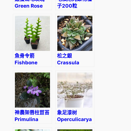
Green Rose
子200粒
Mountain
(Greenovia
diplocycla
var. gigantea)
魚骨令箭
松之銀
Fishbone
Crassula
cactus
‘Frosty’
(Epiphyllum
anguliger)
神農架唇柱苣苔
象足漆树
Primulina
Operculicarya
tenuituba (W.
pachypus