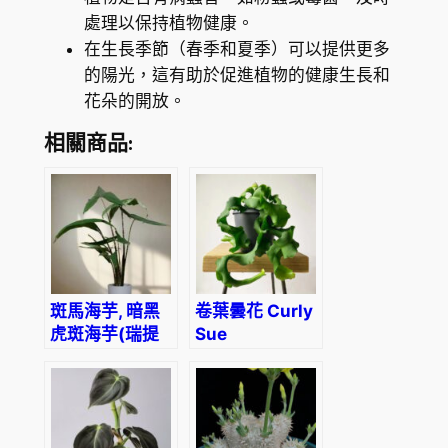
處理以保持植物健康。
在生長季節（春季和夏季）可以提供更多
的陽光，這有助於促進植物的健康生長和
花朵的開放。
相關商品:
斑馬海芋, 暗黑
卷葉曇花 Curly
虎斑海芋(瑞提
Sue
克雷海芋)
(Epiphyllum
Alocasia
guatemalense
zebrina
monstrose)
‘Reticulata’