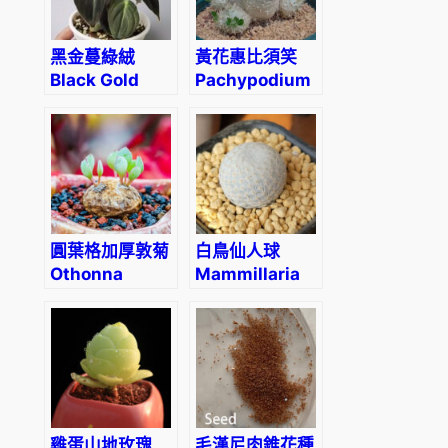
黑金蔓綠絨
黃花惠比須笑
Black Gold
Pachypodium
Philodendron
brevicaule
(Philodendron
Melanochrysum)
圓葉格加厚敦菊
白鳥仙人球
Othonna
Mammillaria
cacalioides
herrerae
雞蛋山地玫瑰
毛漢尼肉錐花種