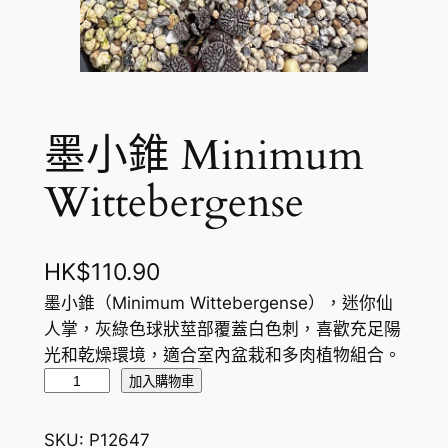
墨小錐 Minimum
Wittebergense
HK$
110.90
墨小錐（Minimum Wittebergense），迷你仙
人掌，灰綠色球狀莖部覆蓋白色刺，喜歡充足陽
光和乾燥環境，適合室內盆栽和多肉植物組合。
墨
加入購物車
小
錐
SKU:
P12647