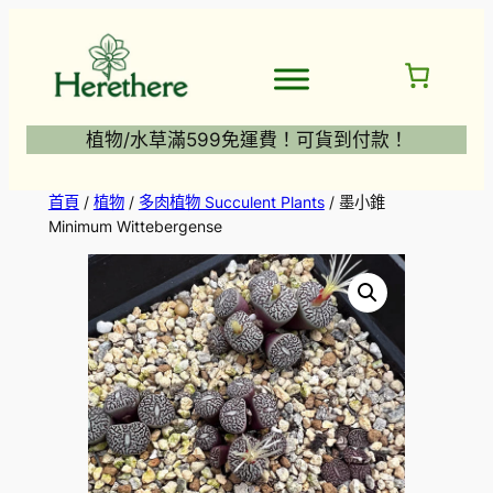
跳
至
主
要
內
植物/水草滿599免運費！可貨到付款！
容
首頁
/
植物
/
多肉植物 Succulent Plants
/ 墨小錐
Minimum Wittebergense