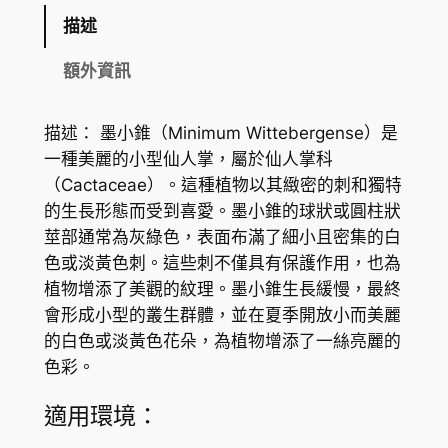
M
描述
i
n
額外資訊
i
m
描述： 墨小錐（Minimum Wittebergense）是
u
一種美麗的小型仙人掌，屬於仙人掌科
m
（Cactaceae）。這種植物以其緻密的刺和獨特
W
的生長形態而受到喜愛。墨小錐的球狀或圓柱狀
i
莖部通常為灰綠色，表面布滿了細小且密集的白
t
色或淡黃色刺。這些刺不僅具有保護作用，也為
t
植物增添了美觀的紋理。墨小錐生長緩慢，最終
e
會形成小型的叢生群體，並在夏季開放小而美麗
b
的白色或淡黃色花朵，為植物增添了一絲亮麗的
e
色彩。
r
g
適用環境：
e