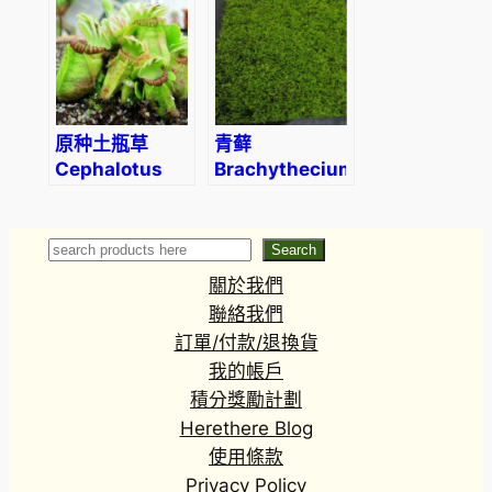
T. Wang) Yin
Z. Wang
原种土瓶草
青藓
Cephalotus
Brachythecium
Follicularis
albicans
Search
Search
關於我們
聯絡我們
訂單/付款/退換貨
我的帳戶
積分獎勵計劃
Herethere Blog
使用條款
Privacy Policy