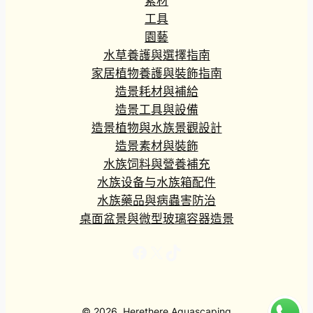
素材
工具
園藝
水草養護與選擇指南
家居植物養護與裝飾指南
造景耗材與補給
造景工具與設備
造景植物與水族景觀設計
造景素材與裝飾
水族饲料與營養補充
水族设备与水族箱配件
水族藥品與病蟲害防治
桌面盆景與微型玻璃容器造景
Facebook
X
TikTok
© 2026, Herethere Aquascaping