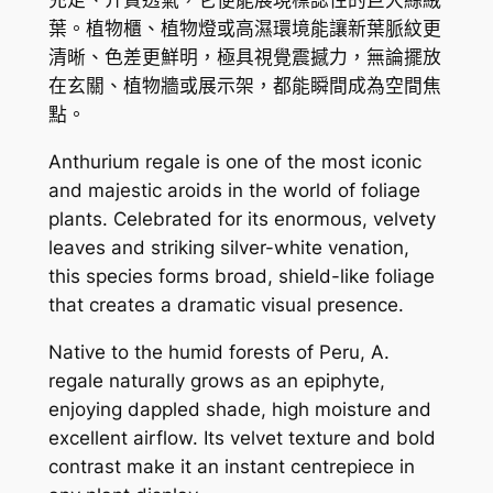
充足、介質透氣，它便能展現標誌性的巨大絲絨
,
l
葉。植物櫃、植物燈或高濕環境能讓新葉脈紋更
e
0
清晰、色差更鮮明，極具視覺震撼力，無論擺放
數
在玄關、植物牆或展示架，都能瞬間成為空間焦
4
量
點。
8
Anthurium regale is one of the most iconic
.
and majestic aroids in the world of foliage
0
plants. Celebrated for its enormous, velvety
0
leaves and striking silver-white venation,
this species forms broad, shield-like foliage
that creates a dramatic visual presence.
Native to the humid forests of Peru,
A.
regale
naturally grows as an epiphyte,
enjoying dappled shade, high moisture and
excellent airflow. Its velvet texture and bold
contrast make it an instant centrepiece in