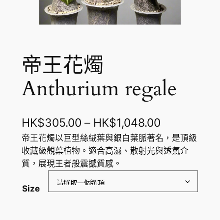
帝王花燭
Anthurium regale
價
HK$
305.00
–
HK$
1,048.00
格
帝王花燭以巨型絲絨葉與銀白葉脈著名，是頂級
收藏級觀葉植物。適合高濕、散射光與透氣介
範
質，展現王者般震撼質感。
圍
Size
：
H