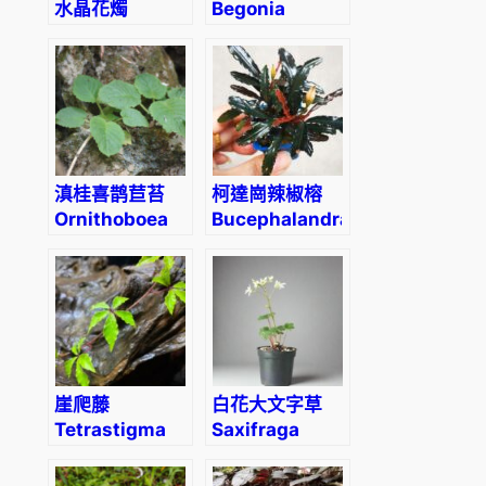
水晶花燭
Begonia
Anthurium
‘Black Frost’
crystallinum
‘Hope’
滇桂喜鹊苣苔
柯達崗辣椒榕
Ornithoboea
Bucephalandra
wildeana
sp. “Kodak”
崖爬藤
白花大文字草
Tetrastigma
Saxifraga
obtectum
fortunei
(Wall.) Planch
‘Alpina’