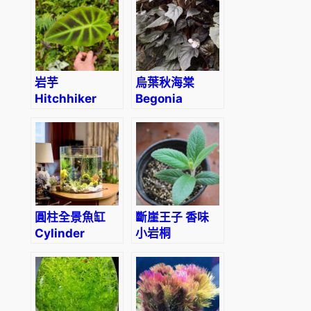
岩芋
烏葉秋海棠
Hitchhiker
Begonia
elephant ear
ornithophylla
(Remusatia
vivipara)
圓柱全景魚缸
斷崖王子 香味
Cylinder
小岩桐
Panorama
Brazilian
Aquarium
Edelweiss
(Sinningia
tubiflora)