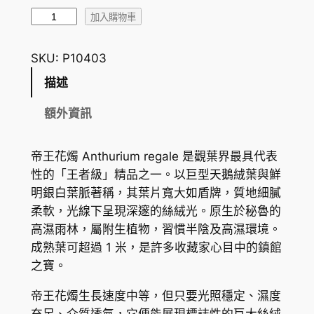
K
帝
加入購物車
$
王
花
3
SKU:
P10403
燭
0
描述
A
5
n
額外資訊
t
.
h
0
帝王花燭 Anthurium regale 是觀葉界最具代表
u
性的「王者級」精品之一。以巨型天鵝絨葉與鮮
0
r
明銀白葉脈著稱，其葉片寬大如盾牌，質地細膩
i
到
柔軟，光線下呈現深邃的絲絨光。原生於秘魯的
u
H
高濕雨林，屬附生植物，習慣半陰及高濕環境。
m
成熟葉可超過 1 米，是許多收藏家心目中的鎮館
K
r
之寶。
e
$
g
帝王花燭生長速度中等，但只要光照穩定、濕度
1
a