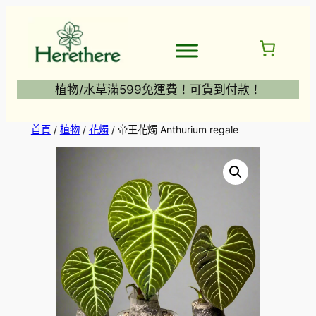
跳
至
主
要
內
植物/水草滿599免運費！可貨到付款！
容
首頁
/
植物
/
花燭
/ 帝王花燭 Anthurium regale