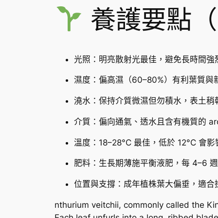
養護要點（
光照：明亮散射光最佳，避免長時間強
濕度：偏高濕（60–80%）有利葉質
澆水：保持介質微濕但勿積水，表土稍
介質：偏向通氣、透水且含有機質的 aroid
溫度：18–28°C 最佳，低於 12°C 會
肥料：生長期薄施平衡液肥，每 4–6
位置與支撐：成年植株葉大偏垂，適合
nthurium veitchii, commonly called the Kin
Each leaf unfurls into a long, ribbed blad