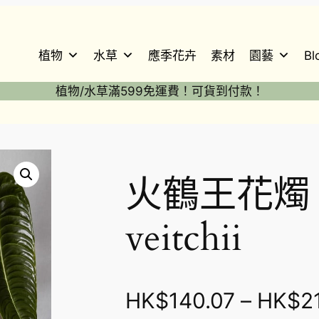
植物
水草
應季花卉
素材
園藝
Bl
植物/水草滿599免運費！可貨到付款！
火鶴王花燭 A
veitchii
HK$
140.07
–
HK$
2