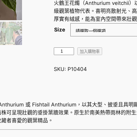
火鶴王花燭（Anthurium veit
級觀葉植物代表。喜明亮散射光、高
厚實有絨感，能為室內空間帶來壯觀
Size
火
加入購物車
鶴
王
SKU:
P10404
花
燭
A
n
King Anthurium 或 Fishtail Anthurium，以其
t
植株可呈現壯觀的垂掛葉牆效果。原生於南美熱帶雨林的附生
h
收藏者喜愛的觀葉精品。
u
r