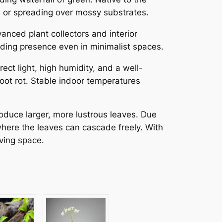
.
ks or spreading over mossy substrates.
3
dvanced plant collectors and interior
ding presence even in minimalist spaces.
0
rect light, high humidity, and a well-
root rot. Stable indoor temperatures
roduce larger, more lustrous leaves. Due
 where the leaves can cascade freely. With
iving space.