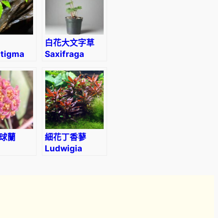
白花大文字草
stigma
Saxifraga
tum
fortunei
) Planch
‘Alpina’
球蘭
細花丁香蓼
Ludwigia
cummingii
perennis