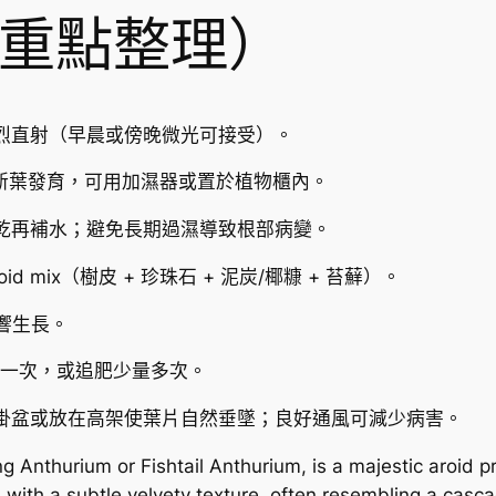
i
重點整理）
u
m
v
e
烈直射（早晨或傍晚微光可接受）。
i
t
與新葉發育，可用加濕器或置於植物櫃內。
c
乾再補水；避免長期過濕導致根部病變。
h
i
 mix（樹皮 + 珍珠石 + 泥炭/椰糠 + 苔蘚）。
i
數
影響生長。
量
 週一次，或追肥少量多次。
掛盆或放在高架使葉片自然垂墜；良好通風可減少病害。
g Anthurium or Fishtail Anthurium, is a majestic aroid pr
e with a subtle velvety texture, often resembling a casca