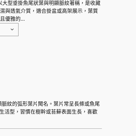
chii）以大型垂掛魚尾狀葉與明顯脈紋著稱，是收藏
格
濕與透氣介質，適合掛盆或高架展示，葉質
範
且優雅的…
圍
：
H
K
$
1
大型、披垂且具明顯脈紋的弧形葉片聞名。葉片常呈長條或魚尾
生活型，習慣在樹幹或苔蘚表面生長，喜歡
4
0