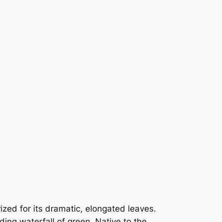
.
0
7
到
H
K
$
2
1
4
ized for its dramatic, elongated leaves.
ding waterfall of green. Native to the