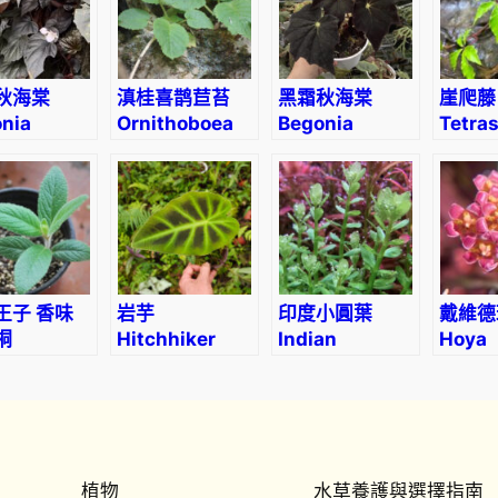
秋海棠
滇桂喜鹊苣苔
黑霜秋海棠
崖爬藤
nia
Ornithoboea
Begonia
Tetra
thophylla
wildeana
‘Black Frost’
obtec
(Wall.
王子 香味
岩芋
印度小圓葉
戴維德
桐
Hitchhiker
Indian
Hoya
ilian
elephant ear
Toothcup
david
weiss
(Remusatia
(Rotala
ningia
vivipara)
indica)
lora)
植物
水草養護與選擇指南