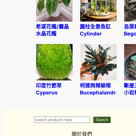
希望花燭/麗晶
圓柱全景魚缸
烏葉
水晶花燭
Cylinder
Bego
Anthurium
Panorama
orni
crystallinum
Aquarium
‘Hope’
印度竹節草
柯達崗辣椒榕
斷崖
Cyperus
Bucephalandra
小岩
alternifolius
sp. “Kodak”
Braz
Edel
(Sin
Search
Search
tubif
關於我們