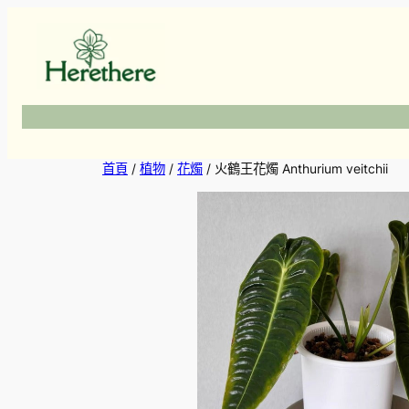
跳
至
主
要
內
容
首頁
/
植物
/
花燭
/ 火鶴王花燭 Anthurium veitchii