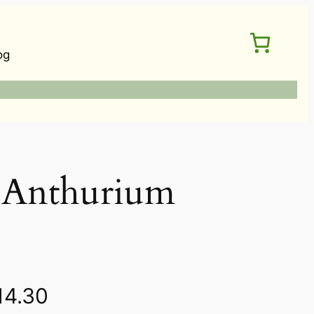
og
nthurium
價
14.30