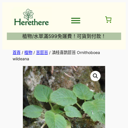
跳
至
主
要
內
植物/水草滿599免運費！可貨到付款！
容
首頁
/
植物
/
苦苣苔
/ 滇桂喜鹊苣苔 Ornithoboea
wildeana