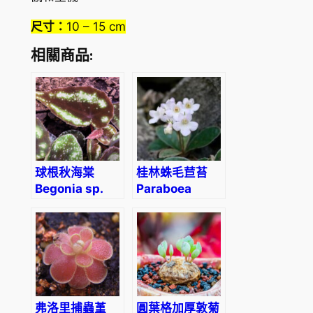
尺寸：
10 – 15 cm
相關商品:
球根秋海棠
桂林蛛毛苣苔
Begonia sp.
Paraboea
curtisii
guilinensis
弗洛里捕蟲堇
圓葉格加厚敦菊