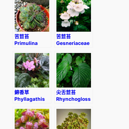
(Hance) Burtt
苦苣苔
苦苣苔
Primulina
Gesneriaceae
sinovietnamica
sp
W. H. Wu & Q.
Zhang
錦香草
尖舌苣苔
Phyllagathis
Rhynchoglossum
cavaleriei
obliquum