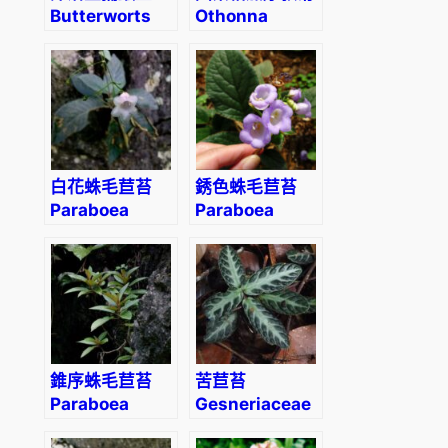
Butterworts
Othonna
(Pinguicula
cacalioides
‘Florian’)
白花蛛毛苣苔
銹色蛛毛苣苔
Paraboea
Paraboea
martinii
rufescens
(Levl.) Burtt
(Franch.)
Burtt.
錐序蛛毛苣苔
苦苣苔
Paraboea
Gesneriaceae
swinhoii
sp. (Borneo)