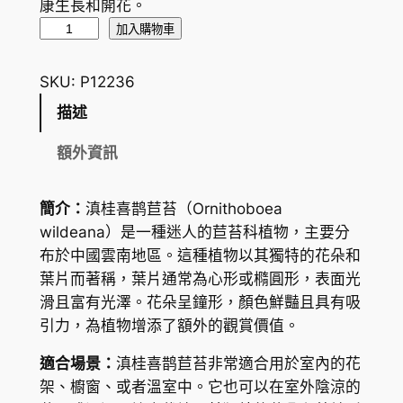
康生長和開花。
滇
加入購物車
桂
喜
SKU:
P12236
鹊
描述
苣
苔
額外資訊
O
r
簡介：
滇桂喜鹊苣苔（Ornithoboea
n
wildeana）是一種迷人的苣苔科植物，主要分
i
布於中國雲南地區。這種植物以其獨特的花朵和
t
葉片而著稱，葉片通常為心形或橢圓形，表面光
h
滑且富有光澤。花朵呈鐘形，顏色鮮豔且具有吸
o
引力，為植物增添了額外的觀賞價值。
b
o
適合場景：
滇桂喜鹊苣苔非常適合用於室內的花
e
架、櫥窗、或者溫室中。它也可以在室外陰涼的
a