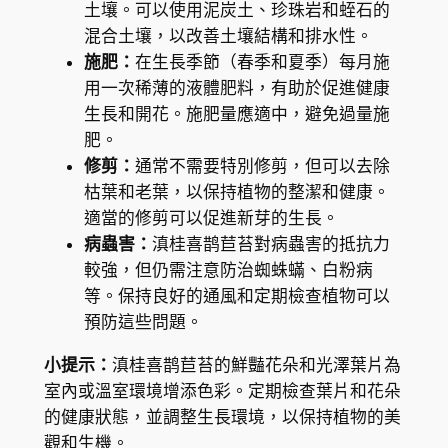
土壤。可以使用泥炭土、珍珠岩和蛭石的
混合土壤，以改善土壤結構和排水性。
施肥：
在生長季節（春季和夏季）每月施
用一次稀薄的液體肥料，有助於促進健康
生長和開花。施肥量應適中，避免過量施
肥。
修剪：
通常不需要特別修剪，但可以去除
枯葉和老葉，以保持植物的整潔和健康。
適當的修剪可以促進新芽的生長。
病蟲害：
滇桂喜鹊苣苔對病蟲害的抵抗力
較強，但仍需注意防治蜘蛛蟎、白粉病
等。保持良好的通風和定期檢查植物可以
預防這些問題。
小提示：
滇桂喜鹊苣苔的鮮豔花朵和光澤葉片為
室內或溫室環境增添色彩。定期檢查葉片和花朵
的健康狀態，並調整生長環境，以保持植物的美
觀和生機。