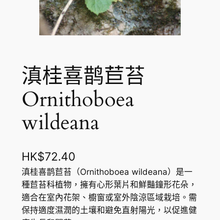
滇桂喜鹊苣苔
Ornithoboea
wildeana
HK$
72.40
滇桂喜鹊苣苔（Ornithoboea wildeana）是一
種苣苔科植物，擁有心形葉片和鮮豔鐘形花朵，
適合在室內花架、櫥窗或室外陰涼區域栽培。需
保持適度濕潤的土壤和避免直射陽光，以促進健