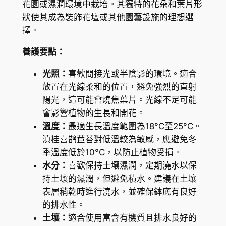
花園或濕潤環境中栽培。其獨特的花朵和葉片形
w
狀使其成為裝飾花壇或其他園藝設施的理想選
i
擇。
l
養護要點：
d
e
光照：
喜歡間接光或半陰影的環境。適合
a
放置在光線柔和的位置，避免強烈的直射
n
陽光，這可能會燒焦葉片。光線不足可能
a
會影響植物的生長和開花。
數
溫度：
最適生長溫度範圍為18°C至25°C。
量
滇桂喜鹊苣苔對低溫較為敏感，應避免冬
季溫度低於10°C，以防止植物受損。
水分：
喜歡保持土壤濕潤，定期澆水以保
持土壤的濕潤，但避免積水。建議在土壤
表層稍乾時進行澆水，並確保鉢底有良好
的排水性。
土壤：
適合使用富含有機質且排水良好的