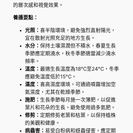
a
的層次感和視覺效果。
數
養護要點：
量
光照：
喜半陰環境，避免強烈直射陽光，
宜在散射光照充足的地方生長。
水分：
保持土壤濕潤但不積水，春夏生長
季節應定期澆水，秋冬季節適當減少澆水
頻率。
溫度：
最適生長溫度為18°C至24°C，冬季
應避免溫度低於15°C。
濕度：
喜高濕度環境，可通過噴霧增加空
氣濕度，尤其在乾燥季節。
施肥：
生長季節每月施一次薄肥，以促進
葉片和花朵的生長，避免使用過多氮肥。
修剪：
定期修剪老葉和枯葉，以保持植株
的美觀和健康。
病蟲害：
易受白粉病和蚜蟲侵害，應定期