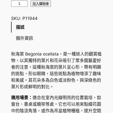
秋
加入購物車
海
棠
SKU:
P11944
B
描述
e
g
額外資訊
o
n
秋海棠 Begonia ocellata，是一種迷人的觀賞植
i
物，以其獨特的葉片和花朵吸引了眾多園藝愛好
a
者的注意。這種秋海棠的葉片呈心形，帶有明顯
o
的斑點，形似眼睛，這些斑點為植物增添了趣味
c
和美感。其花朵多為白色或淡粉色，與深綠色的
e
葉片形成鮮明的對比。
l
l
適用場景：
適合在室內光線明亮的位置栽培，如
a
窗台、書桌或櫥架等處。它也可以用來點綴花園
t
中的陰涼角落，或作為吊盆植物種植，提升空間