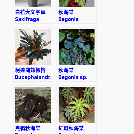
白花大文字草
秋海棠
Saxifraga
Begonia
fortunei
bengohensis
‘Alpina’
柯達崗辣椒榕
秋海棠
Bucephalandra
Begonia sp.
sp. “Kodak”
sarawak
黑霜秋海棠
紅斑秋海棠