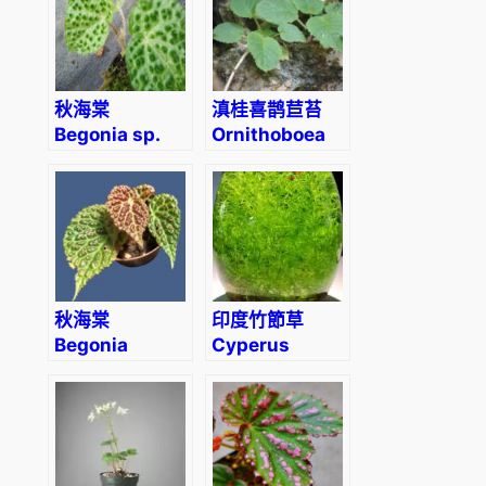
angolensis)
秋海棠
滇桂喜鹊苣苔
Begonia sp.
Ornithoboea
(Green)
wildeana
秋海棠
印度竹節草
Begonia
Cyperus
dracopelta
alternifolius