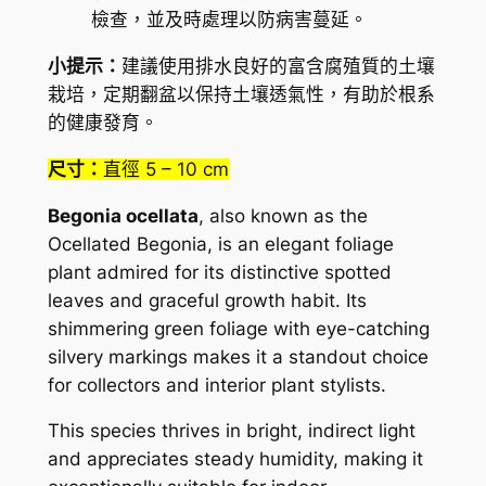
檢查，並及時處理以防病害蔓延。
小提示：
建議使用排水良好的富含腐殖質的土壤
栽培，定期翻盆以保持土壤透氣性，有助於根系
的健康發育。
尺寸：
直徑 5 – 10 cm
Begonia ocellata
, also known as the
Ocellated Begonia, is an elegant foliage
plant admired for its distinctive spotted
leaves and graceful growth habit. Its
shimmering green foliage with eye-catching
silvery markings makes it a standout choice
for collectors and interior plant stylists.
This species thrives in bright, indirect light
and appreciates steady humidity, making it