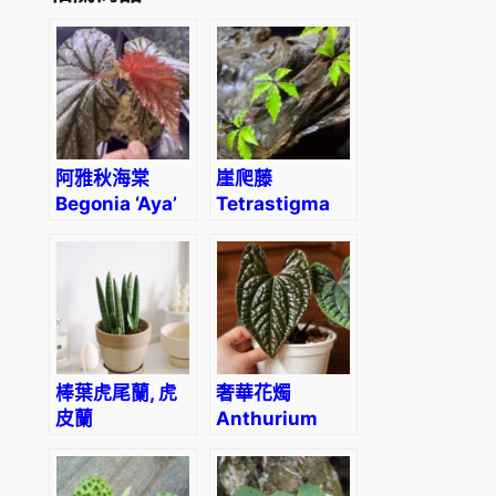
阿雅秋海棠
崖爬藤
Begonia ‘Aya’
Tetrastigma
obtectum
(Wall.) Planch
棒葉虎尾蘭, 虎
奢華花燭
皮蘭
Anthurium
Sansevieria
luxurians
Cylindrica
(Dracaena