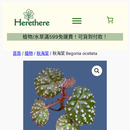
跳
至
主
要
內
植物/水草滿599免運費！可貨到付款！
容
首頁
/
植物
/
秋海棠
/ 秋海棠 Begonia ocellata