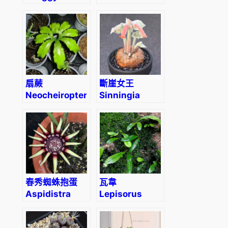
sundew
Pothos
(Drosera
(Epipremnum
scorpioides)
Aureum)
扇蕨
斷崖女王
Neocheiropteris
Sinningia
palmatopedata
leucotricha
(Baker) Christ
春秀蜘蛛抱蛋
瓦韋
Aspidistra
Lepisorus
chunxiuensis
thunbergianus
(Kaulf.) Ching