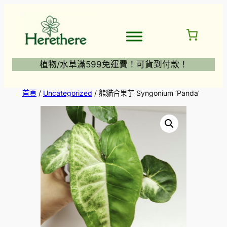
跳
至
主
要
內
植物/水草滿599免運費！可貨到付款！
容
首頁
/
Uncategorized
/ 熊貓合果芋 Syngonium ‘Panda’