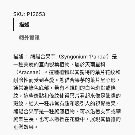
貓
合
SKU:
P12653
果
描述
芋
S
額外資訊
y
n
描述： 熊貓合果芋（Syngonium ‘Panda’）是
g
一種美麗的室內觀葉植物，屬於天南星科
o
（Araceae）。這種植物以其獨特的葉片花紋和
n
耐陰性而受到喜愛。熊貓合果芋的葉片呈心形，
i
通常為綠色底部，帶有不規則的白色斑點或條
u
紋，這些斑點和條紋使得葉片看起來像是熊貓的
m
斑紋，給人一種非常有趣和吸引人的視覺效果。
'
熊貓合果芋是一種爬藤植物，可以沿著支架或攀
P
爬架生長，也可以懸掛在花籃中，展現其優雅的
a
垂懸效果。
n