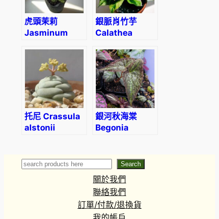
虎頭茉莉
銀脈肖竹芋
Jasminum
Calathea
sambac
louisae ‘Thai
‘Grand Duke’
Beauty’
托尼 Crassula
銀河秋海棠
alstonii
Begonia
variabilis
(The
upgraded
Search
Search
version)
關於我們
聯絡我們
訂單/付款/退換貨
我的帳戶