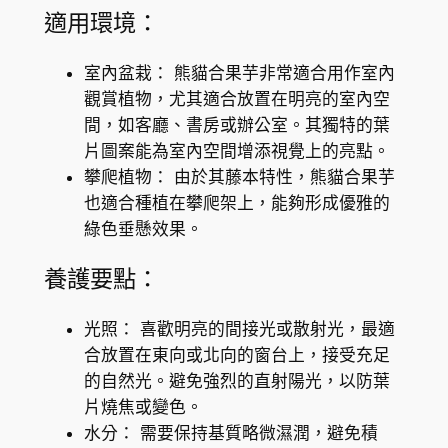
d
適用環境：
a
'
室內盆栽： 熊貓合果芋非常適合用作室內
數
觀賞植物，尤其適合放置在明亮的室內空
量
間，如客廳、書房或辦公室。其獨特的葉
片圖案能為室內空間增添視覺上的亮點。
攀爬植物： 由於其藤本特性，熊貓合果芋
也適合種植在攀爬架上，能夠形成優雅的
綠色垂懸效果。
養護要點：
光照： 喜歡明亮的間接光或散射光，最適
合放置在東向或北向的窗台上，接受充足
的自然光。避免強烈的直射陽光，以防葉
片燒焦或變色。
水分： 需要保持基質略微濕潤，避免積