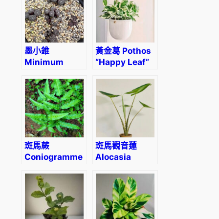
墨小錐
黃金葛 Pothos
Minimum
“Happy Leaf”
Wittebergense
斑馬蕨
斑馬觀音蓮
Coniogramme
Alocasia
emeiensis
zebrina
‘Golden
Zebra’