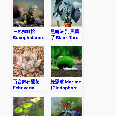
三色辣椒榕
黑魔法芋, 黑葉
Bucephalandra
芋 Black Taro
sp.tricolor
(Colocasia
esculenta
‘Black Magic’)
百合錦石蓮花
綠藻球 Marimo
Echeveria
(Cladophora
purpusorum
aegagrophila)
white form