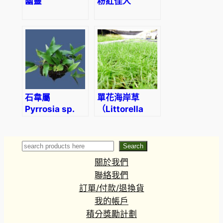
幽靈
粉紅佳人
石韋屬
單花海岸草
Pyrrosia sp.
（Littorella
uniflora）
Search
Search
關於我們
聯絡我們
訂單/付款/退換貨
我的帳戶
積分獎勵計劃