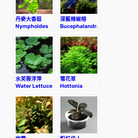
丹麥大香菇
深藍辣椒榕
Nymphoides
Bucephalandra
hydrophylla
sp. “Elegant
‘Taiwan’
deep blue”
水芙蓉浮萍
雪花草
Water Lettuce
Hottonia
(Pistia
inflata
stratiotes)