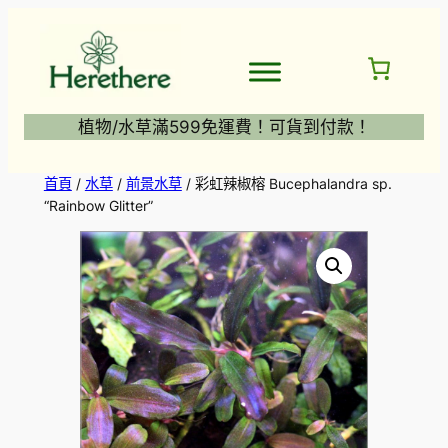
跳
至
主
要
內
植物/水草滿599免運費！可貨到付款！
容
首頁
/
水草
/
前景水草
/ 彩虹辣椒榕 Bucephalandra sp.
“Rainbow Glitter”