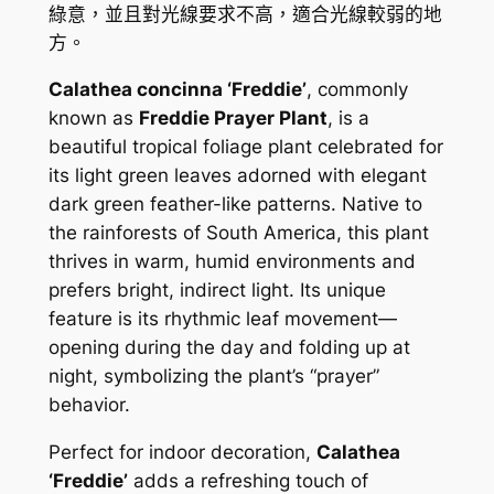
i
綠意，並且對光線要求不高，適合光線較弱的地
n
方。
n
Calathea concinna ‘Freddie’
, commonly
a
known as
Freddie Prayer Plant
, is a
'
beautiful tropical foliage plant celebrated for
F
its light green leaves adorned with elegant
r
dark green feather-like patterns. Native to
e
the rainforests of South America, this plant
d
thrives in warm, humid environments and
d
prefers bright, indirect light. Its unique
i
feature is its rhythmic leaf movement—
e
opening during the day and folding up at
'
night, symbolizing the plant’s “prayer”
數
behavior.
量
Perfect for indoor decoration,
Calathea
‘Freddie’
adds a refreshing touch of