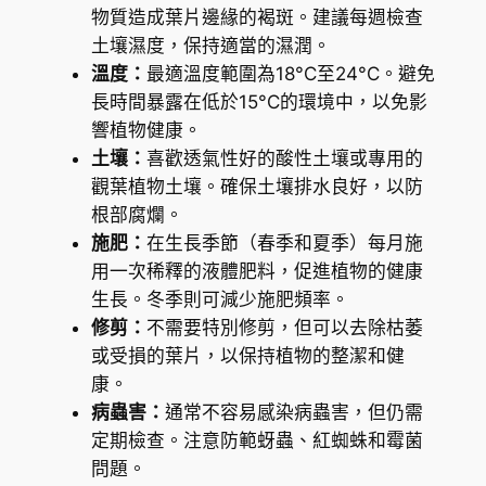
物質造成葉片邊緣的褐斑。建議每週檢查
土壤濕度，保持適當的濕潤。
溫度：
最適溫度範圍為18°C至24°C。避免
長時間暴露在低於15°C的環境中，以免影
響植物健康。
土壤：
喜歡透氣性好的酸性土壤或專用的
觀葉植物土壤。確保土壤排水良好，以防
根部腐爛。
施肥：
在生長季節（春季和夏季）每月施
用一次稀釋的液體肥料，促進植物的健康
生長。冬季則可減少施肥頻率。
修剪：
不需要特別修剪，但可以去除枯萎
或受損的葉片，以保持植物的整潔和健
康。
病蟲害：
通常不容易感染病蟲害，但仍需
定期檢查。注意防範蚜蟲、紅蜘蛛和霉菌
問題。