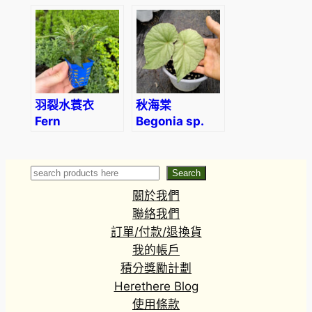
Toothcup
(Rotala
indica)
羽裂水蓑衣
秋海棠
Fern
Begonia sp.
Hygrophila
sliver
(Hygrophila
pinnatifida)
Search
Search
關於我們
聯絡我們
訂單/付款/退換貨
我的帳戶
積分獎勵計劃
Herethere Blog
使用條款