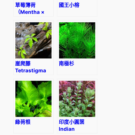
草莓薄荷
國王小榕
（Mentha ×
piperita
‘Strawberry’）
崖爬藤
南極杉
Tetrastigma
obtectum
(Wall.) Planch
綠荷根
印度小圓葉
Indian