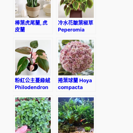
棒葉虎尾蘭, 虎
冷水花皺葉椒草
皮蘭
Peperomia
Sansevieria
caperata
Cylindrica
‘Ripple’
(Dracaena
angolensis)
粉紅公主蔓綠絨
捲葉球蘭 Hoya
Philodendron
compacta
Pink Princess
‘Hindu Rope’