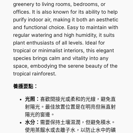
greenery to living rooms, bedrooms, or
offices. It is also known for its ability to help
purify indoor air, making it both an aesthetic
and functional choice. Easy to maintain with
regular watering and high humidity, it suits
plant enthusiasts of all levels. Ideal for
tropical or minimalist interiors, this elegant
species brings calm and vitality into any
space, embodying the serene beauty of the
tropical rainforest.
養護要點：
光照：
喜歡間接光或柔和的光線，避免直
射陽光。最佳放置位置是在明亮但無直射
陽光的窗邊。
水分：
需要保持土壤濕潤，但避免積水。
使用蒸餾水或去離子水，以防止水中的礦