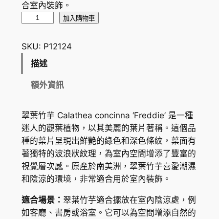
合室內裝飾。
翠
加入購物車
葉
竹
SKU:
P12124
芋
描述
C
a
額外資訊
l
a
翠葉竹芋 Calathea concinna ‘Freddie’ 是一種
t
迷人的觀葉植物，以其美麗的葉片著稱。這個品
h
種的葉片呈現出鮮艷的綠色和深色條紋，葉面有
e
著獨特的波浪狀紋理，為室內空間增添了豐富的
a
視覺層次感。原產於南美洲，翠葉竹芋喜愛潮濕
c
和陰涼的環境，非常適合用於室內裝飾。
o
n
適合場景：
翠葉竹芋適合擺放在室內陰涼處，例
c
如客廳、書房或浴室。它可以為空間增添自然的