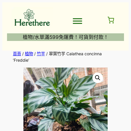
跳
至
主
要
內
植物/水草滿599免運費！可貨到付款！
容
首頁
/
植物
/
竹芋
/ 翠葉竹芋 Calathea concinna
‘Freddie’