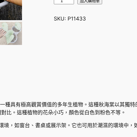
秋
加入購物車
海
棠
SKU:
P11433
B
e
g
o
n
i
a
s
p
.
s
’，俗稱秋海棠，是一種具有極高觀賞價值的多年生植物。這種秋海棠
l
明對比。這種植物的花朵小巧，顏色從白色到粉色不等。
i
合用於室內環境，如窗台、書桌或展示架。它也可用於潮濕的環境
v
e