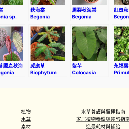
棠
秋海棠
周裂秋海棠
紅斑秋
nia sp.
Begonia
Begonia
Begon
en)
bengohensis
circumlobata
rubro
Hance
答臘產秋海
感應草
紫芋
永福唇
gonia
Biophytum
Colocasia
Primu
ilicyma
sensitivum
antiquorum
yungf
植物
水草養護與選擇指南
水草
家居植物養護與裝飾指
素材
造景耗材與補給