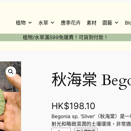
植物
水草
應季花卉
素材
園藝
Bl
植物/水草滿599免運費！可貨到付款！
秋海棠 Begoni
HK$
198.10
Begonia sp. ‘Silver’（
射光和略微濕潤的土壤環境，非常適