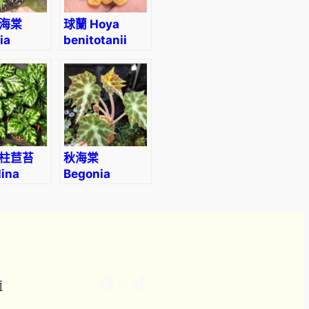
海棠
球蘭 Hoya
ia
benitotanii
punctata
柱苣苔
秋海棠
lina
Begonia
uensis
Galaxy Deer-
spot
Facebook
X
TikTok
南