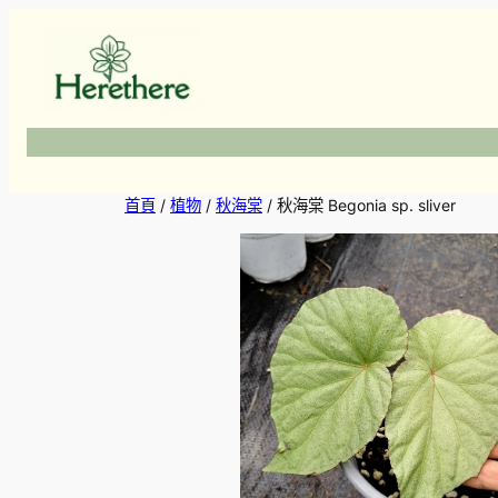
跳
至
主
要
內
容
首頁
/
植物
/
秋海棠
/ 秋海棠 Begonia sp. sliver