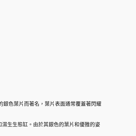
以其獨特的銀色葉片而著名，葉片表面通常覆蓋著閃耀
中，如濕生生態缸。由於其銀色的葉片和優雅的姿