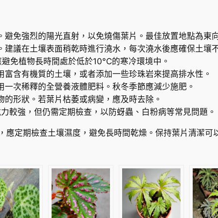
r
數
量
。避免強烈的陽光直射，以免燒傷葉片。最佳放置地點為東
。建議在土壤表面稍乾時進行澆水，每次澆水後應確保土壤
。應避免植物長時間處於低於10°C的寒冷環境中。
用富含有機質的土壤，或者添加一些珍珠岩來提高排水性。
用一次稀釋的全營養液體肥料。秋冬季節應減少施肥。
物的形狀。若葉片枯萎或病變，應及時去除。
蟲害的抵抗力較強，但仍需定期檢查，以防蚜蟲、白粉病等常見問題。
潮濕的環境，應定期檢查土壤濕度，避免長時間乾燥。保持葉片清潔