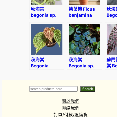
秋海棠
捲葉榕 Ficus
秋海
begonia sp.
benjamina
Bego
dongoranensis
‘Barok’
(Gre
秋海棠
秋海棠
蘇門
Begonia
Begonia sp.
棠 Be
dracopelta
sarawak
grac
Search
Search
關於我們
聯絡我們
訂單/付款/退換貨