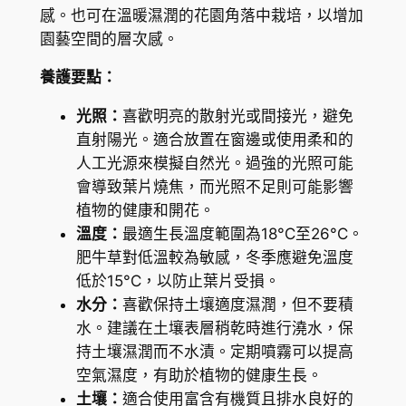
d
感。也可在溫暖濕潤的花園角落中栽培，以增加
e
園藝空間的層次感。
a
養護要點：
數
量
光照：
喜歡明亮的散射光或間接光，避免
直射陽光。適合放置在窗邊或使用柔和的
人工光源來模擬自然光。過強的光照可能
會導致葉片燒焦，而光照不足則可能影響
植物的健康和開花。
溫度：
最適生長溫度範圍為18°C至26°C。
肥牛草對低溫較為敏感，冬季應避免溫度
低於15°C，以防止葉片受損。
水分：
喜歡保持土壤適度濕潤，但不要積
水。建議在土壤表層稍乾時進行澆水，保
持土壤濕潤而不水漬。定期噴霧可以提高
空氣濕度，有助於植物的健康生長。
土壤：
適合使用富含有機質且排水良好的