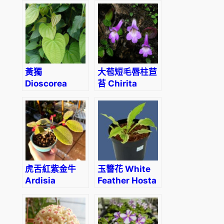
黃獨
大苞短毛唇柱苣
Dioscorea
苔 Chirita
bulbifera
brachytricha
虎舌紅紫金牛
玉簪花 White
Ardisia
Feather Hosta
mamillata
hance