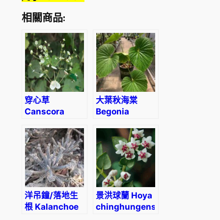
相關商品:
穿心草
大葉秋海棠
Canscora
Begonia
lucidissima
megalophyllaria
C. Y. Wu
洋吊鐘/落地生
景洪球蘭 Hoya
根 Kalanchoe
chinghungensis
delagoensis