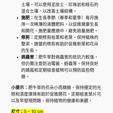
土壤。可以使用泥炭土、珍珠岩和蛭石的
混合土壤，以改善土壤結構。
施肥：
在生長季節（春季和夏季）每月施
用一次稀薄的液體肥料，以促進健康生長
和開花。施肥量應適中，避免過量施肥。
修剪：
定期修剪枯葉和老葉，保持植株的
整潔。適當的修剪有助於促進新葉和花朵
的生長。
病蟲害：
肥牛草對病蟲害的抵抗力較強，
但仍需注意防治霉菌、蚜蟲等。保持良好
的通風和定期檢查植物可以預防這些問
題。
小提示：
肥牛草的花朵小而精緻，保持穩定的光
照和濕度環境有助於促進開花。定期檢查葉片可
以及早發現問題，保持植物的健康和美觀。
尺寸：
5 – 10 cm