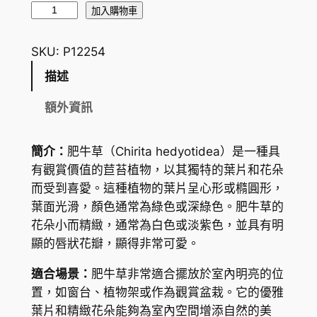
肥
加入購物車
牛
草
SKU:
P12254
C
描述
h
i
額外資訊
r
i
簡介：
肥牛草（Chirita hedyotidea）是一種具
t
有觀賞價值的苣苔植物，以其獨特的葉片和花朵
a
而受到喜愛。這種植物的葉片呈心形或橢圓形，
h
葉面光滑，顏色通常為綠色或深綠色。肥牛草的
e
花朵小而精緻，通常為白色或淡紫色，並具有明
d
顯的唇狀花瓣，顯得非常可愛。
y
o
適合場景：
肥牛草非常適合擺放於室內明亮的位
t
置，如窗台、植物架或作為觀賞盆栽。它的優雅
i
葉片和精緻花朵能夠為室內空間增添自然的美