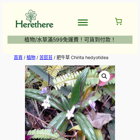
跳
至
主
要
內
植物/水草滿599免運費！可貨到付款！
容
首頁
/
植物
/
苦苣苔
/ 肥牛草 Chirita hedyotidea