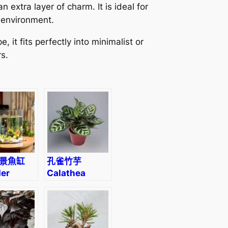
 extra layer of charm. It is ideal for
 environment.
e, it fits perfectly into minimalist or
rs.
景魚缸
孔雀竹芋
der
Calathea
rama
makoyana
ium