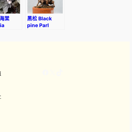
海棠
黑松 Black
ia
pine Parl
ophylla
(Pinus
thunbergii)
Facebook
X
TikTok
南
計