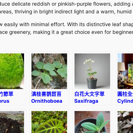
uce delicate reddish or pinkish-purple flowers, adding an
as, thriving in bright indirect light and a warm, humid
w easily with minimal effort. With its distinctive leaf shap
pace greenery, making it a great choice even for beginne
竹節草
滇桂喜鹊苣苔
白花大文字草
圓柱全
erus
Ornithoboea
Saxifraga
Cylin
nifolius
wildeana
fortunei
Pano
‘Alpina’
Aquar