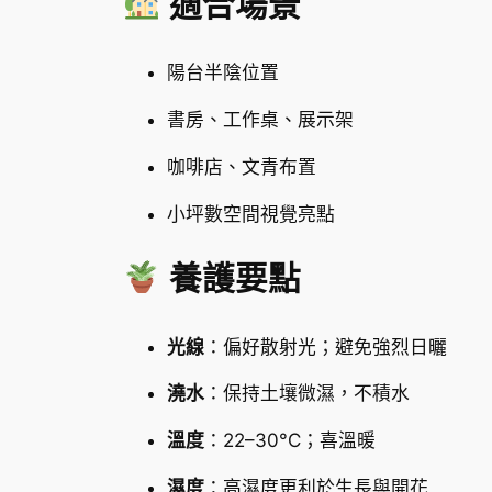
適合場景
陽台半陰位置
書房、工作桌、展示架
咖啡店、文青布置
小坪數空間視覺亮點
養護要點
光線
：偏好散射光；避免強烈日曬
澆水
：保持土壤微濕，不積水
溫度
：22–30°C；喜溫暖
濕度
：高濕度更利於生長與開花