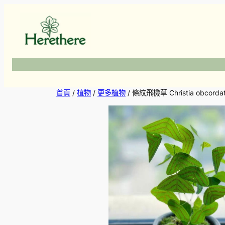
跳
至
主
要
內
容
首頁
/
植物
/
更多植物
/ 條紋飛機草 Christia obcorda