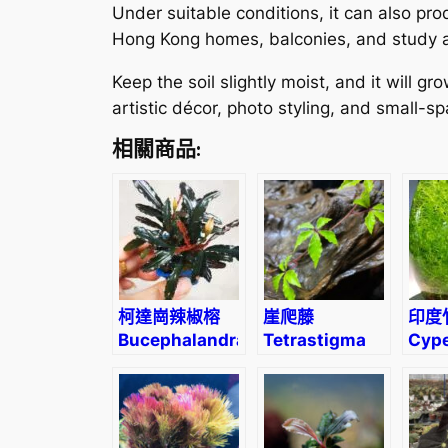
Under suitable conditions, it can also prod
Hong Kong homes, balconies, and study are
Keep the soil slightly moist, and it will gro
artistic décor, photo styling, and small-s
相關商品:
柯達崗辣椒榕
崖爬藤
印度
Bucephalandra
Tetrastigma
Cyp
sp. “Kodak”
obtectum
alter
(Wall.) Planch