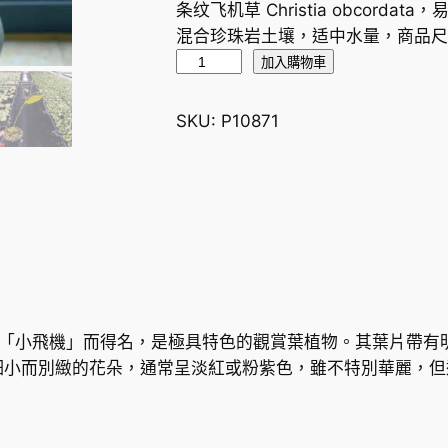
条纹飞机草 Christia obcor
混合珍珠岩土壤，适中水量，商品尺寸4 
條
加入購物車
紋
飛
SKU:
P10871
機
草
C
h
r
i
s
t
ta 因葉片形似「小飛機」而得名，是極具特色的觀賞葉植物。其葉
i
細小而別緻的花朵，通常呈淡紅或粉紫色，雖不特別華麗，但
a
o
b