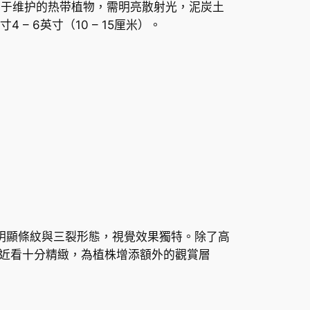
data，易于维护的热带植物，需明亮散射光，泥炭土
– 6英寸（10 – 15厘米）。
片帶有明顯條紋與三裂形態，視覺效果獨特。除了高
近看十分精緻，為植株增添額外的觀賞層