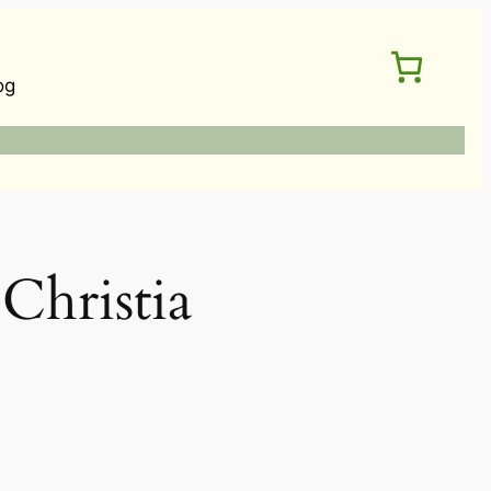
og
ristia