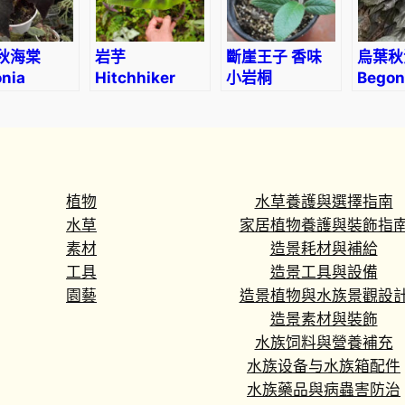
秋海棠
岩芋
斷崖王子 香味
烏葉秋
nia
Hitchhiker
小岩桐
Begon
k Frost’
elephant ear
Brazilian
ornith
(Remusatia
Edelweiss
vivipara)
(Sinningia
tubiflora)
植物
水草養護與選擇指南
水草
家居植物養護與裝飾指
素材
造景耗材與補給
工具
造景工具與設備
園藝
造景植物與水族景觀設
造景素材與裝飾
水族饲料與營養補充
水族设备与水族箱配件
水族藥品與病蟲害防治