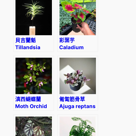
(Alocasia
hybrid)
貝吉蘭魁
彩葉芋
Tillandsia
Caladium
Bergeri
‘Red Glamour’
滇西蝴蝶蘭
匍匐筋骨草
Moth Orchid
Ajuga reptans
(Phalaenopsis
‘Burgundy
stobartiana)
glow’