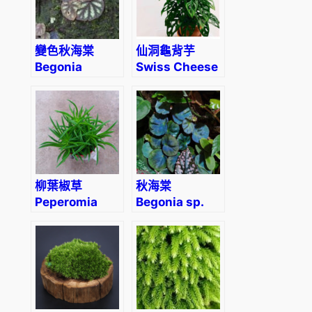
變色秋海棠
仙洞龜背芋
Begonia
Swiss Cheese
versicolor
Plant
(Monstera
adansonii)
柳葉椒草
秋海棠
Peperomia
Begonia sp.
ferreyrae
sarawak