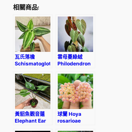
相關商品:
瓦氏落檐
雲母蔓綠絨
Schismatoglottis
Philodendron
Wallichii
micans
黃貂魚觀音蓮
球蘭 Hoya
Elephant Ear
rosarioae
‘Stingray’