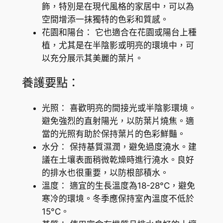
飾，特別是在現代風格的家居中，可以為
e
空間增添一抹獨特的色彩和質感。
n
花園和陽台： 它也適合在花園或陽台上種
t
植，尤其是在半陰影或明亮的環境中，可
a
以充分展示其美麗的葉片。
'
M
養護要點：
o
j
光照： 喜歡明亮的間接光或半陰影環境。
i
避免強烈的直射陽光，以防葉片燒焦。適
t
當的光照有助於保持葉片的色彩鮮豔。
o
水分： 保持基質濕潤，避免過度澆水。建
'
議在土壤表面稍微乾燥時進行澆水。良好
數
的排水也很重要，以防根部積水。
量
溫度： 適宜的生長溫度為18-28°C，避免
寒冷的環境。冬季應保持室內溫度不低於
15°C。