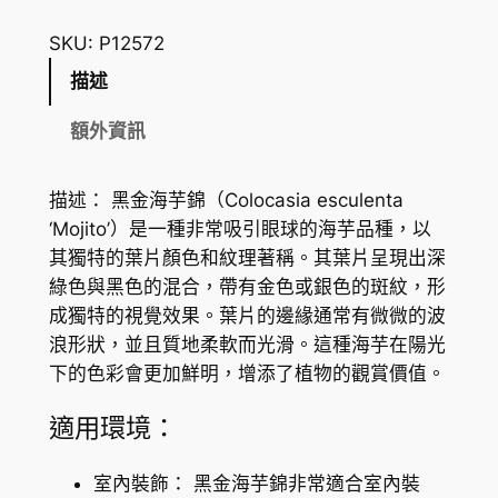
金
海
SKU:
P12572
芋
描述
錦
C
額外資訊
o
l
描述： 黑金海芋錦（Colocasia esculenta
o
‘Mojito’）是一種非常吸引眼球的海芋品種，以
c
其獨特的葉片顏色和紋理著稱。其葉片呈現出深
a
綠色與黑色的混合，帶有金色或銀色的斑紋，形
s
成獨特的視覺效果。葉片的邊緣通常有微微的波
i
浪形狀，並且質地柔軟而光滑。這種海芋在陽光
a
下的色彩會更加鮮明，增添了植物的觀賞價值。
e
s
適用環境：
c
u
室內裝飾： 黑金海芋錦非常適合室內裝
l