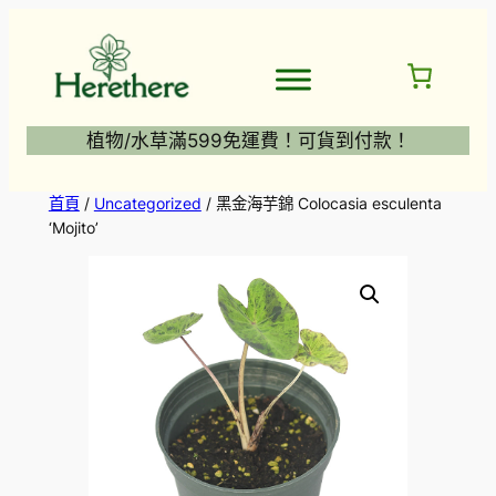
跳
至
主
要
內
植物/水草滿599免運費！可貨到付款！
容
首頁
/
Uncategorized
/ 黑金海芋錦 Colocasia esculenta
‘Mojito’