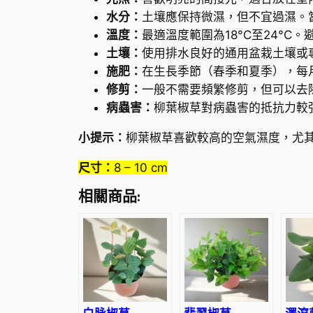
水分：
土壤應保持微濕，但不宜過濕。
溫度：
最適溫度範圍為18°C至24°C。
土壤：
使用排水良好的通用盆栽土壤或
施肥：
在生長季節（春季和夏季），每
修剪：
一般不需要頻繁修剪，但可以去
病蟲害：
柳葉椒草對病蟲害的抵抗力較
小提示：
柳葉椒草喜歡較高的空氣濕度，尤
尺寸：
8 – 10 cm
相關商品: