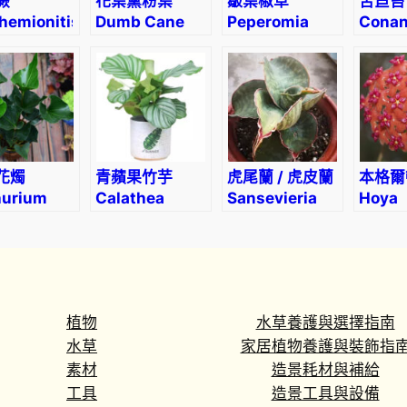
蕨
花葉黛粉葉
皺葉椒草
苦苣苔
hemionitis
Dumb Cane
Peperomia
Conan
ata
(Dieffenbachia
caperata ‘red’
sp.
‘Reflector’)
fluor
花燭
青蘋果竹芋
虎尾蘭 / 虎皮蘭
本格爾
hurium
Calathea
Sansevieria
Hoya
w
orbifolia
sansiam ulimi
bengu
Dwarf Plant
植物
水草養護與選擇指南
水草
家居植物養護與裝飾指
素材
造景耗材與補給
工具
造景工具與設備