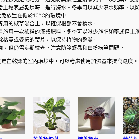
e
當土壤表層乾燥時，進行澆水。冬季可以減少澆水頻率，以
r
避免放置在低於10°C的環境中。
r
專用的椒草混合土，以確保根部不會積水。
e
月施用一次稀釋的液體肥料。冬季可以減少施肥頻率或停止
y
除枯萎或受損的葉片，以保持植物的整潔。
r
強，但仍需定期檢查。注意防範蚜蟲和白粉病等問題。
a
e
其是在乾燥的室內環境中，可以考慮使用加濕器來提高濕度。
數
量