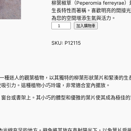
柳葉椒草（Peperomia ferre
生長特性而著稱。喜歡明亮的間接光
為您的空間增添生氣與活力。
柳
加入購物車
葉
椒
SKU:
P12115
草
P
e
p
eyrae）是一種迷人的觀葉植物，以其獨特的柳葉形狀葉片和緊
e
覺吸引力。這種植物小巧玲瓏，非常適合室內擺放。
r
o
、窗台或書架上。其小巧的體型和優雅的葉片使其成為極佳的
m
i
a
f
內光線充足的地方。避免將其放在直射陽光下，以免葉片受