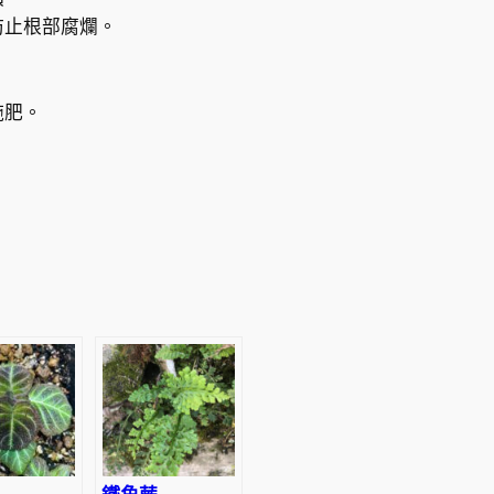
防止根部腐爛。
施肥。