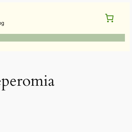
og
eromia