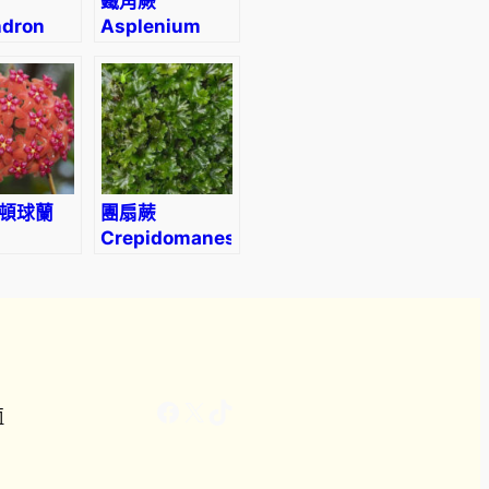
鐵角蕨
dron
Asplenium
trichomanes
escent
頓球蘭
團扇蕨
Crepidomanes
etensis
minutum
Facebook
X
TikTok
南