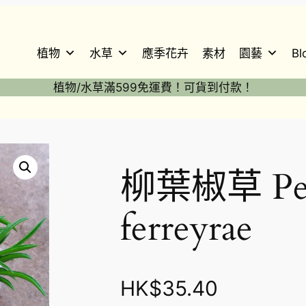
植物
水草
應季花卉
素材
園藝
Bl
植物/水草滿599免運費！可貨到付款！
柳葉椒草 Pep
ferreyrae
HK$
35.40