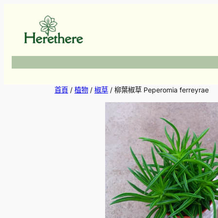
跳
至
主
要
內
容
首頁
/
植物
/
椒草
/ 柳葉椒草 Peperomia ferreyrae