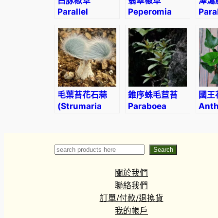
白脉椒草
翡翠椒草
澤瀉
Parallel
Peperomia
Para
Peperomia
dahlstedtii
cord
(Peperomia
puteolata)
毛葉苔花石蒜
錐序蛛毛苣苔
國王
(Strumaria
Paraboea
Ant
villosa)
swinhoii
arro
(Hance) Burtt
Search
Search
關於我們
聯絡我們
訂單/付款/退換貨
我的帳戶