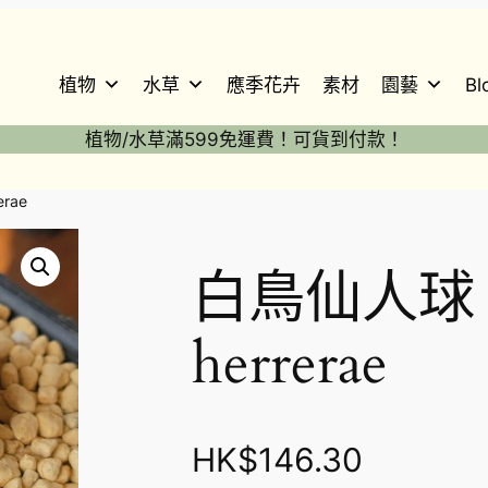
植物
水草
應季花卉
素材
園藝
Bl
植物/水草滿599免運費！可貨到付款！
erae
白鳥仙人球 Ma
herrerae
HK$
146.30