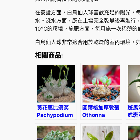
在養護方面，白鳥仙人球喜歡充足的陽光，每
水。浇水方面，應在土壤完全乾燥後再進行
10°C的環境。施肥方面，每月施一次稀薄
白鳥仙人球非常適合用於乾燥的室內環境，
相關商品:
黃花惠比須笑
圓葉格加厚敦菊
斑馬
Pachypodium
Othonna
虎斑
brevicaule
cacalioides
克雷
Aloc
zebr