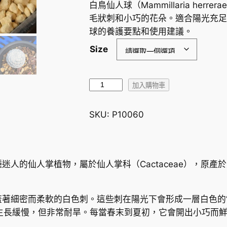
白鳥仙人球（Mammillaria he
毛狀刺和小巧的花朵。適合陽光充足
球的養護要點和使用建議。
Size
白
加入購物車
鳥
仙
SKU:
P10060
人
球
M
a
ae）是一種迷人的仙人掌植物，屬於仙人掌科（Cactaceae）
m
m
著細密而柔軟的白色刺。這些刺在陽光下會形成一層白色的“
i
，生長緩慢，但非常耐旱。每當春末到夏初，它會開出小巧而
l