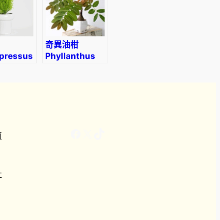
奇異油柑
pressus
Phyllanthus
carpa*
mirabilis
crest’）
Facebook
X
TikTok
南
計