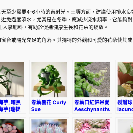
l
a
天至少需要4-6小時的直射光。土壤方面，建議使用排水
r
，避免過度澆水，尤其是在冬季，應減少浇水頻率。它能夠耐
i
的仙人掌肥料，有助於促進健康生長和花朵的綻放。
a
如窗台或陽光充足的角落。其獨特的外觀和可愛的花朵使其成
h
e
r
r
e
r
a
e
數
海芋, 暗黑
卷葉曇花 Curly
卷葉口紅錦吊蘭
裂瓣球蘭
海芋(瑞提
Sue
Aeschynanthus
lacun
量
海芋)
(Epiphyllum
Scoubidou
silver
asia
guatemalense
Variegated
ina
monstrose)