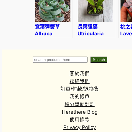
‘Reti
寬葉彈簧草
長葉狸藻
桃之
Albuca
Utricularia
Lave
concordiana
longifolia
pebb
(Gra
ame
Search
Search
關於我們
聯絡我們
訂單/付款/退換貨
我的帳戶
積分獎勵計劃
Herethere Blog
使用條款
Privacy Policy