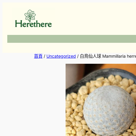
跳
至
主
要
內
容
首頁
/
Uncategorized
/ 白鳥仙人球 Mammillaria herr