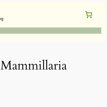
og
mmillaria