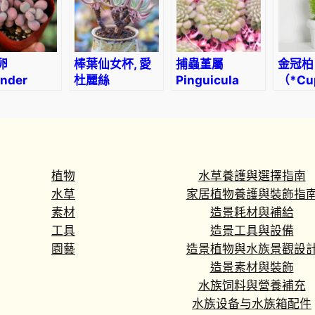
culata’
卵
棒葉仙女杯, 愛
捕蟲堇屬
金冠柏
nder
杜麗絲
Pinguicula
（*Cu
les
Fingertips
zecherix x
macro
ptopetalum
(Dudleya
gypsicola
‘Gold
thystinum)
edulis)
(Butterwort)
植物
水草養護與選擇指南
水草
家居植物養護與裝飾指
素材
造景耗材與補給
工具
造景工具與設備
園藝
造景植物與水族景觀設
造景素材與裝飾
水族饲料與營養補充
水族设备与水族箱配件