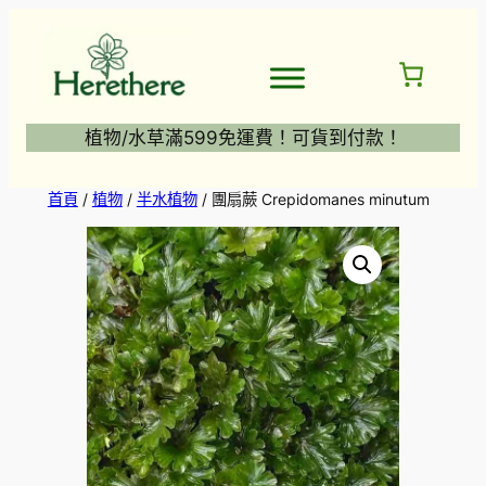
跳
至
主
要
內
植物/水草滿599免運費！可貨到付款！
容
首頁
/
植物
/
半水植物
/ 團扇蕨 Crepidomanes minutum