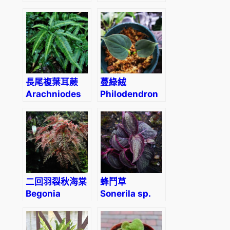
‘Vancouver
rhombopilosa
centennial’
長尾複葉耳蕨
蔓綠絨
Arachniodes
Philodendron
simplicior
lupinum
‘Variegata’
二回羽裂秋海棠
蜂鬥草
Begonia
Sonerila sp.
bipinnatifida
phitsanulok