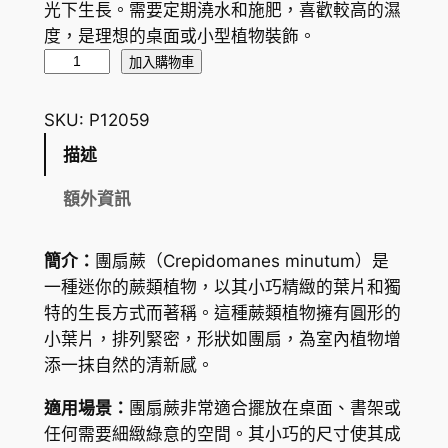
光下生長。需要定期澆水和施肥，喜歡較高的濕
度，是理想的桌面或小型植物裝飾。
團
加入購物車
扇
蕨
SKU:
P12059
C
描述
r
e
額外資訊
p
i
簡介：
團扇蕨（
Crepidomanes minutum
）是
d
一種迷你的蕨類植物，以其小巧精緻的葉片和獨
o
特的生長方式而著稱。這種蕨類植物擁有圓形的
m
小葉片，排列緊密，形狀如團扇，為室內植物增
a
添一抹自然的清新感。
n
e
適用場景：
團扇蕨非常適合擺放在桌面、書架或
s
任何需要細緻綠意的空間。其小巧的尺寸使其成