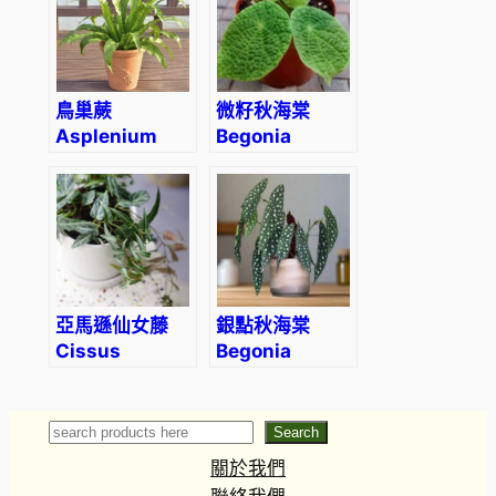
鳥巢蕨
微籽秋海棠
Asplenium
Begonia
nidus ‘Crispy
microsperma
Wave’
亞馬遜仙女藤
銀點秋海棠
Cissus
Begonia
amazonica
Wightii
(Maculata
variegata)
Search
Search
關於我們