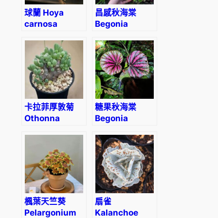
球蘭 Hoya
昌感秋海棠
carnosa
Begonia
variegata out
cavaleriei
卡拉菲厚敦菊
糖果秋海棠
Othonna
Begonia
clavifolia
‘Candy
Stripes’
楓葉天竺葵
扇雀
Pelargonium
Kalanchoe