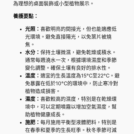
m
為理想的桌面裝飾或小型植物展示。
i
養護要點：
n
u
光照：
喜歡明亮的間接光，但也能適應低
t
光環境。避免直接陽光，以免葉片被燒
u
焦。
m
水分：
保持土壤微濕，避免乾燥或積水。
數
通常每週澆水一次，根據環境濕度和季節
量
變化調整。確保土壤有良好的排水性。
溫度：
適宜的生長溫度為15°C至22°C。避
免暴露在低於10°C的環境中，防止寒冷對
植物造成損害。
濕度：
喜歡較高的濕度，特別是在乾燥環
境中，可以定期噴霧以增加空氣濕度，幫
助植物健康成長。
施肥：
每月施用平衡型液體肥料，特別是
在春季和夏季的生長旺季。秋冬季節可減