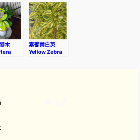
hintonii) (直徑
1-2cm)
腳木
素馨葉白英
lera
Yellow Zebra
 soleil’
(Solanum
jasminoides)
Facebook
X
TikTok
南
計