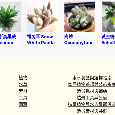
le”
fischeriana)
llent
斯鳥巢蕨
福兔耳 Snow
肉錐
黃金鴨
lenium
White Panda
Conophytum
Scheff
 ‘Dakila’
Plant
christiansenianum
‘Amate
(Kalanchoe
eriophylla) (直
徑2-4cm)
植物
水草養護與選擇指南
水草
家居植物養護與裝飾指
素材
造景耗材與補給
工具
造景工具與設備
園藝
造景植物與水族景觀設
造景素材與裝飾