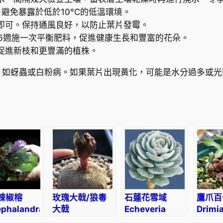
C。避免暴露於低於10°C的低溫環境。
即可。保持通風良好，以防止葉片發霉。
-6週施一次平衡肥料，促進健康生長和豐富的花朵。
促進新枝和更豐滿的植株。
，如蚜蟲或白粉病。如果葉片出現黃化，可能是水分過多或光
辣椒榕
玫瑰大戟/狼毒
石蓮花雪域
鷹爪百
phalandra
大戟
Echeveria
Drimi
“Deep
(Euphorbia
‘Deresina’
hawor