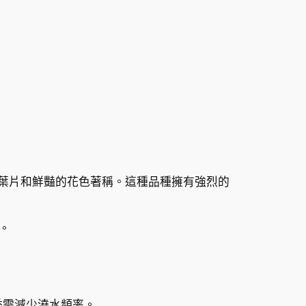
葉片和鮮豔的花色著稱。這種品種擁有強烈的
。
季需減少澆水頻率。