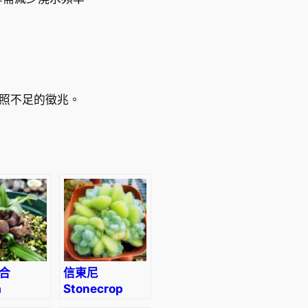
照不足的徵兆。
合
信東尼
a
Stonecrop
thioides
(Sedum