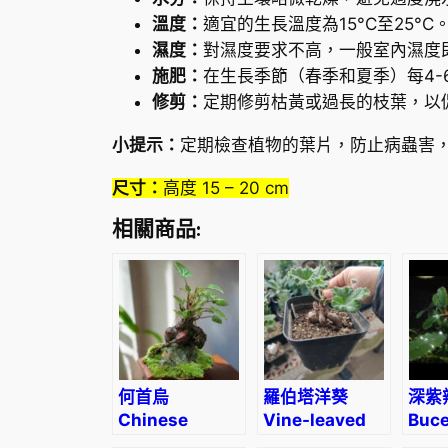
溫度：
適宜的生長溫度為15°C至25°
濕度：
對濕度要求不高，一般室內濕度
施肥：
在生長季節（春季和夏季）每4
修剪：
定期修剪枯黃或過長的枝葉，以
小提示：
定期檢查植物的葉片，防止病蟲害
尺寸：
高度 15 – 20 cm
相關商品:
何首烏
羅伯塔洋葵
深紫
Chinese
Vine-leaved
Buce
knotweed
pelargonium
sp. 