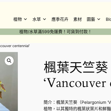
植物
水草
應季花卉
素材
園藝
Bl
植物/水草滿599免運費！可貨到付款！
uver centennial’
楓葉天竺葵 Pe
‘Vancouver 
簡介：楓葉天竺葵（Pelargonium ‘V
植物，以其獨特的楓葉狀葉片和鮮豔