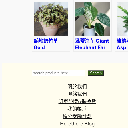
mini bonsai
(Pelargonium
purp
(Fallopia
lobatum)
Exce
multiflora)
舖地錦竹草
溫蒂海芋 Giant
維納
Gold
Elephant Ear
Asp
Creeping
(Alocasia
nidus
inchplant
Wentii)
(Callisia
Search
Search
repens)
關於我們
聯絡我們
訂單/付款/退換貨
我的帳戶
積分獎勵計劃
Herethere Blog