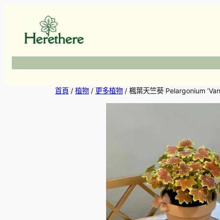
跳
至
主
要
內
容
首頁
/
植物
/
更多植物
/ 楓葉天竺葵 Pelargonium ‘Vanco