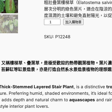
粗壯疊葉樓梯草（Elatostema sa
層次分明的綠色葉片，適合在陰涼的
度濕潤的土壤和避免直射陽光，以促
粗
加入購物車
壯
疊
SKU:
P12248
葉
樓
梯
草
inioides，又稱樓梯草、疊葉草，是極受歡迎的熱帶觀葉植物
E
、苔蘚缸等缸景造景，亦是打造自然系水景造景植物的理想選
l
a
t
Thick-Stemmed Layered Stair Plant
, is a distinctive
tr
o
ure. Preferring humid, shaded environments, it’s ideal f
s
e adds depth and natural charm to
aquascapes
and rain
t
yle interior plant lovers.