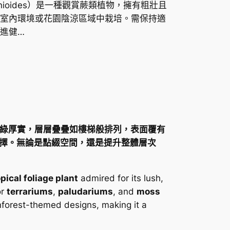
lvinioides）是一種觀賞蕨類植物，擁有粗壯且
室內環境或花園陰涼區域中栽培。需保持適
進健…
。葉片濃綠厚實，層層疊疊如樓梯般排列，表面覆有
擇。無論是點綴空間，還是提升整體層次
opical foliage plant
admired for its lush,
or
terrariums
,
paludariums
, and
moss
forest-themed designs, making it a