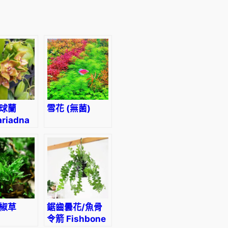
球蘭
雪花 (無菌)
ariadna
椒草
鋸齒曇花/魚骨
令箭 Fishbone