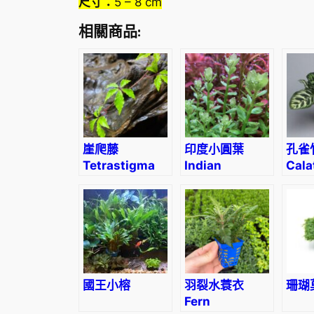
尺寸：
5 – 8 cm
相關商品:
崖爬藤
印度小圓葉
孔雀
Tetrastigma
Indian
Cala
obtectum
Toothcup
mak
(Wall.) Planch
(Rotala
indica)
國王小榕
羽裂水蓑衣
珊瑚
Fern