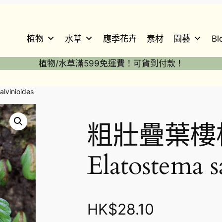
植物
水草
應季花卉
素材
園藝
Bl
植物/水草滿599免運費！可貨到付款！
vinioides
粗壯疊葉樓
Elatostema s
HK$
28.10