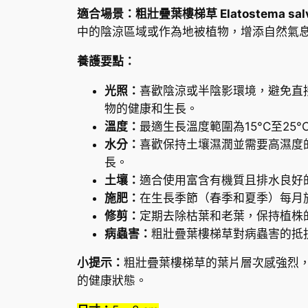
適合場景：粗壯疊葉樓梯草 Elatostema salvi
中的陰涼區域或作為地被植物，增添自然氣
養護要點：
光照：
喜歡陰涼或半陰影環境，避免直
物的健康和生長。
溫度：
最適生長溫度範圍為15°C至2
水分：
喜歡保持土壤濕潤並需要高濕度
長。
土壤：
適合使用富含有機質且排水良好
施肥：
在生長季節（春季和夏季）每月
修剪：
定期去除枯葉和老葉，保持植株
病蟲害：
粗壯疊葉樓梯草對病蟲害的抵
小提示：
粗壯疊葉樓梯草的葉片層次感強烈
的健康狀態。