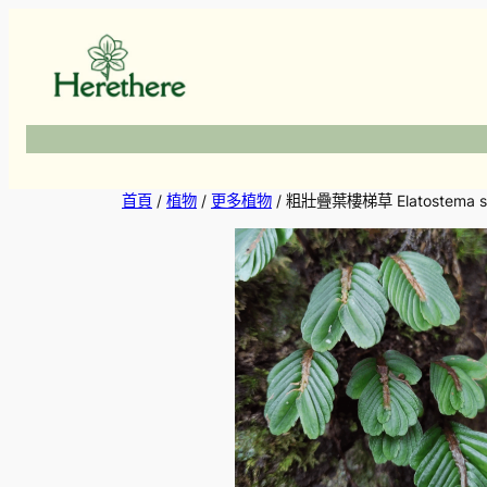
跳
至
主
要
內
容
首頁
/
植物
/
更多植物
/ 粗壯疊葉樓梯草 Elatostema sal