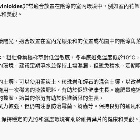
e
nioides
非常適合放置在陰涼的室內環境中，例如室內花架
m
息和美觀。
a
s
a
接陽光。適合放置在室內光線柔和的位置或花園中的陰涼角
l
v
5°C。粗壯疊葉樓梯草對低溫敏感，冬季應避免溫度低於10°C
i
的環境。建議定期澆水並保持土壤濕潤，但避免積水。定期
n
i
的土壤。可以使用泥炭土、珍珠岩和蛭石的混合土壤，以改
o
施用一次稀薄的液體肥料，有助於促進健康生長。施肥量應
i
的整潔。適當的修剪有助於促進新葉的生長。
d
抗力較強，但仍需注意防治霉菌、蚜蟲等。保持良好的通風
e
s
，保持穩定的光照和濕度環境有助於維持葉片的健康和美觀。
數
量