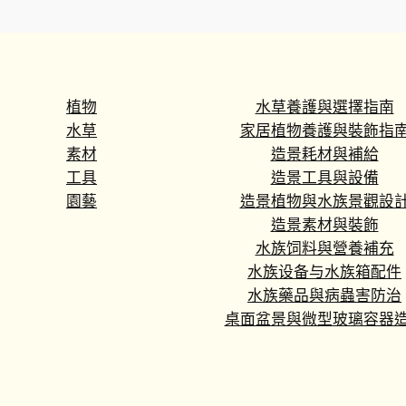
‘Amate soleil’
Trump
(Cryp
wendt
‘Green
植物
水草養護與選擇指南
水草
家居植物養護與裝飾指
素材
造景耗材與補給
工具
造景工具與設備
園藝
造景植物與水族景觀設
造景素材與裝飾
水族饲料與營養補充
水族设备与水族箱配件
水族藥品與病蟲害防治
桌面盆景與微型玻璃容器