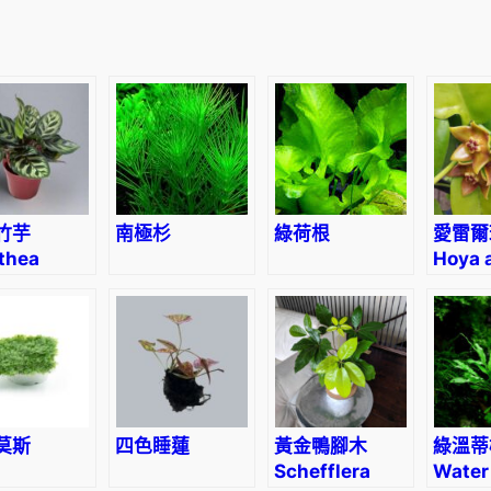
竹芋
南極杉
綠荷根
愛雷爾
thea
Hoya 
oyana
莫斯
四色睡蓮
黃金鴨腳木
綠溫蒂
Schefflera
Water