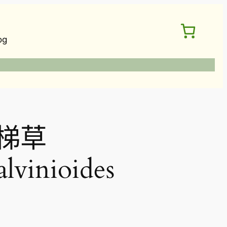
og
梯草
alvinioides