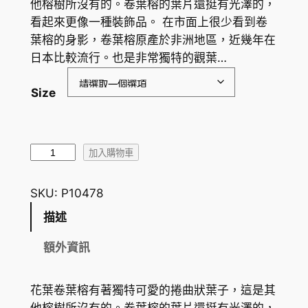
他榕樹所沒有的。卷葉榕的葉片還挺有光澤的，
範
看起來更像一種裝飾品。 在市面上很少看到卷
圍
葉榕的身影，卷葉榕原產於非洲地區，近幾年在
日本比較流行。也是非常獨特的觀葉…
：
H
Size
K
$
花
1
加入購物車
葉
0
卷
SKU:
P10478
2
葉
描述
榕
.
F
額外資訊
0
i
0
c
花葉卷葉榕有著獨特可愛的捲曲狀葉子，這是其
u
到
他榕樹所沒有的。卷葉榕的葉片還挺有光澤的，