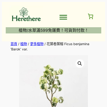
跳
至
主
要
內
植物/水草滿599免運費！可貨到付款！
容
首頁
/
植物
/
更多植物
/ 花葉卷葉榕 Ficus benjamina
‘Barok’ var.