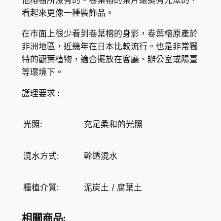
s
H
看起來更像一種裝飾品。
b
K
e
在市面上很少看到卷葉榕的身影，卷葉榕原產於
n
$
非洲地區，近幾年在日本比較流行。也是非常獨
j
特的觀葉植物，適合擺放在客廳、辦公室或陽臺
5
a
等環境下。
0
m
護理要求
:
i
8
n
.
a
光照:
充足柔和的光照
6
'
B
0
澆水方式:
幹透澆水
a
r
o
種植介質:
泥炭土 / 腐葉土
k
'
相關商品: