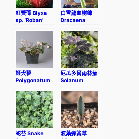
紅簀藻 Blyxa
白雪龍血樹錦
sp. ‘Roban’
Dracaena
‘White Aspen’
姬犬蓼
厄瓜多爾雨林茄
Polygonatum
Solanum
capitatum
uleanum
蛇苔 Snake
波葉彈簧草