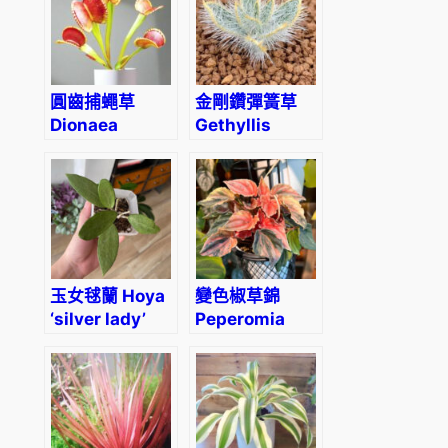
圓齒捕蠅草
金剛鑽彈簧草
Dionaea
Gethyllis
muscipula
setosa
‘adentate’
玉女毬蘭 Hoya
變色椒草錦
‘silver lady’
Peperomia
caperata ‘New
Pink Lady’