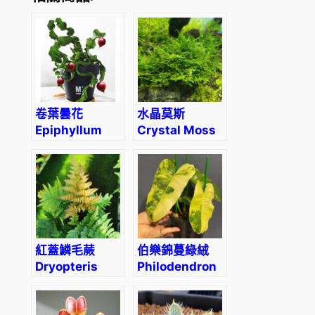
v
a
r
.
數
量
卷葉曇花
水晶莫斯
Epiphyllum
Crystal Moss
‘Curly Sue’
(Lophopus
(Epiphyllum
crystallinus)
guatemalense)
紅蓋鱗毛蕨
伯樂錦蔓綠絨
Dryopteris
Philodendron
erythrosora
‘Burle Marx’
‘Brilliance’
var.
Autumn Fern