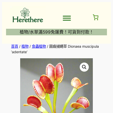
跳
至
主
要
內
植物/水草滿599免運費！可貨到付款！
容
首頁
/
植物
/
食蟲植物
/ 圓齒捕蠅草 Dionaea muscipula
‘adentate’