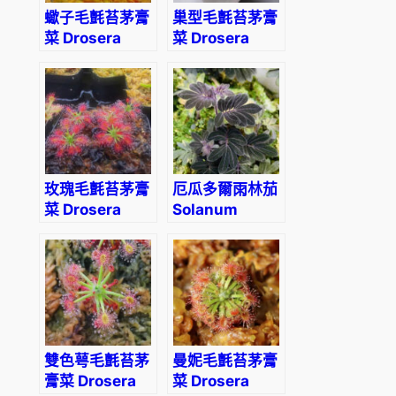
t
蠍子毛氈苔茅膏
巢型毛氈苔茅膏
a
菜 Drosera
菜 Drosera
t
scorpioides
nidiformis
e
'
數
量
玫瑰毛氈苔茅膏
厄瓜多爾雨林茄
菜 Drosera
Solanum
roseana
uleanum
雙色萼毛氈苔茅
曼妮毛氈苔茅膏
膏菜 Drosera
菜 Drosera