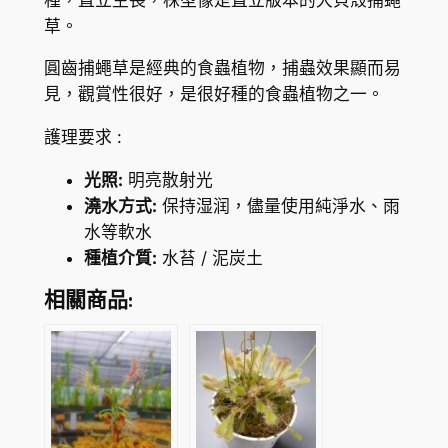
a
K
草。
e
$
a
圓齒捕蠅草是經典的食蟲植物，捕蟲效果顯而易
m
8
見，觀賞性很好，是很好種的食蟲植物之一。
u
4
護理要求 :
s
.
c
光照:
明亮散射光
i
7
澆水方式:
保持湿润，儘量使用純淨水、雨
p
5
水等軟水
u
種植介質:
水苔 / 泥炭土
l
a
相關商品:
'
a
d
e
n