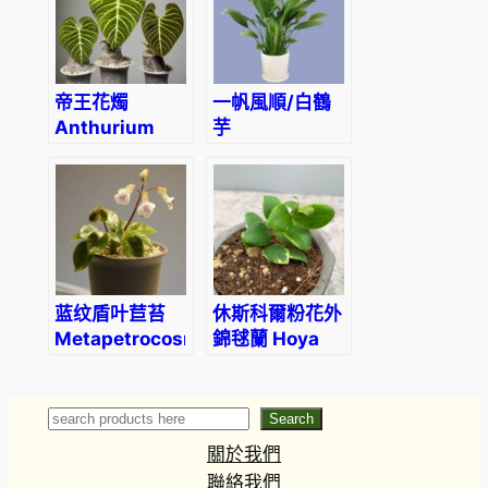
帝王花燭
一帆風順/白鶴
Anthurium
芋
regale
Spathiphyllum
kochii
蓝纹盾叶苣苔
休斯科爾粉花外
Metapetrocosmea
錦毬蘭 Hoya
tamiana
heuschkeliana
albomarginata
Search
Search
關於我們
聯絡我們