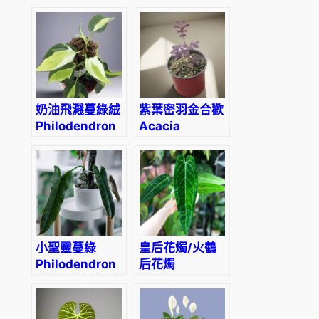
dichrosepala
mannii
奶油飛濺蔓綠絨
紫葉密羽金合歡
Philodendron
Acacia
Cream Splash
baileyana
purpurea
小聖靈蔓綠
皇后花燭/火鶴
Philodendron
后花燭
atabapoense
Anthurium
warocqueanum