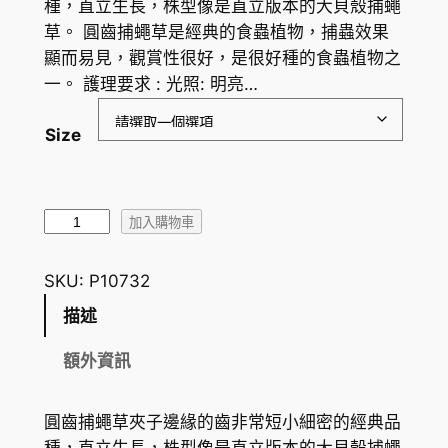
種，直立生長，株型像是直立版本的大貝殼捕蠅
範
草。 圓齒捕蠅草是經典的食蟲植物，捕蟲效果
圍
顯而易見，觀賞性很好，是很好種的食蟲植物之
一。 護理要求 : 光照: 明亮…
：
H
Size
K
$
圓
4
加入購物車
齒
3
捕
SKU:
P10732
.
蠅
描述
草
7
D
額外資訊
1
i
到
o
圓齒捕蠅草夾子邊緣的齒非常短小細密的經典品
n
H
種，直立生長，株型像是直立版本的大貝殼捕蠅