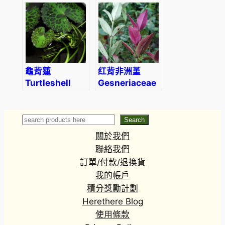
‘Golden
Zebra’
龜背蓮
红背非洲堇
Turtleshell
Gesneriaceae
Nymphoides
sp. (Red back)
(Nymphoides
peltatum)
Search
Search
關於我們
聯絡我們
訂單/付款/退換貨
我的帳戶
積分獎勵計劃
Herethere Blog
使用條款