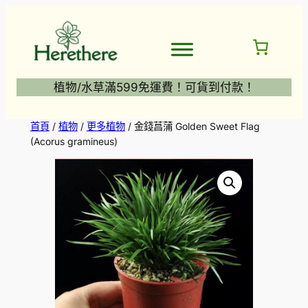
跳
至
主
要
內
植物/水草滿599免運費！可貨到付款！
容
首頁
/
植物
/
更多植物
/ 金錢菖蒲 Golden Sweet Flag
(Acorus gramineus)