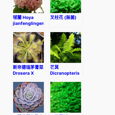
毬蘭 Hoya
叉柱花 (無菌)
jianfenglingensis
斯奈德瑞茅膏菜
芒萁
Drosera X
Dicranopteris
‘Snyderi’
dichotoma
(Thunb.)
Berhn.