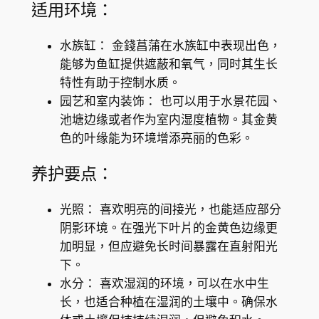
适用环境：
F
l
水族缸： 金錢菖蒲在水族缸中表现出色，
a
能够为鱼缸提供遮蔽和氧气，同时其生长
g
特性有助于控制水质。
(
园艺和室内装饰： 也可以用于水景花园、
A
池塘边缘或者作为室内湿度植物。其金黄
c
色的叶缘能为环境增添亮丽的色彩。
o
r
养护要点：
u
s
光照： 喜欢明亮的间接光，也能适应部分
g
阴影环境。在强光下叶片的金黄色边缘更
r
加明显，但应避免长时间暴露在直射阳光
a
下。
m
水分： 喜欢湿润的环境，可以在水中生
i
长，也适合种植在湿润的土壤中。确保水
n