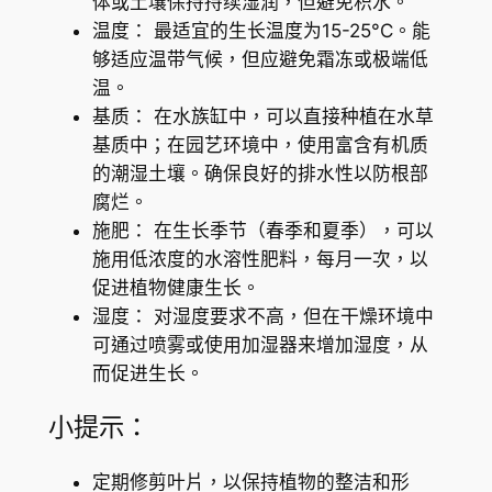
体或土壤保持持续湿润，但避免积水。
e
温度： 最适宜的生长温度为15-25°C。能
u
够适应温带气候，但应避免霜冻或极端低
s
温。
)
基质： 在水族缸中，可以直接种植在水草
數
基质中；在园艺环境中，使用富含有机质
量
的潮湿土壤。确保良好的排水性以防根部
腐烂。
施肥： 在生长季节（春季和夏季），可以
施用低浓度的水溶性肥料，每月一次，以
促进植物健康生长。
湿度： 对湿度要求不高，但在干燥环境中
可通过喷雾或使用加湿器来增加湿度，从
而促进生长。
小提示：
定期修剪叶片，以保持植物的整洁和形