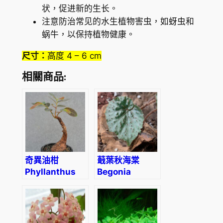
状，促进新的生长。
注意防治常见的水生植物害虫，如蚜虫和
蜗牛，以保持植物健康。
尺寸：
高度 4 – 6 cm
相關商品:
奇異油柑
蕺葉秋海棠
Phyllanthus
Begonia
Mirabilis
Limprichtii
(Phyllanthaceae)
Irmsch.