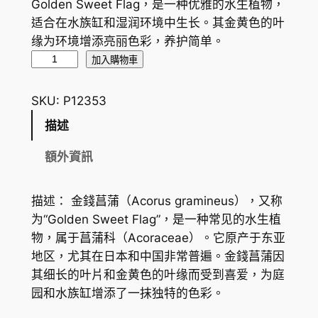
Golden Sweet Flag，是一种优雅的水生植物，
适合在水族缸和湿润环境中生长。其金黄色的叶
缘为环境增添亮丽色彩，养护简单。
金
加入購物車
錢
菖
SKU:
P12353
蒲
描述
G
o
額外資訊
l
d
描述： 金錢菖蒲（Acorus gramineus），又称
e
为“Golden Sweet Flag”，是一种常见的水生植
n
物，属于菖蒲科（Acoraceae）。它原产于东亚
S
地区，尤其在日本和中国非常普遍。金錢菖蒲因
w
其细长的叶片和金黄色的叶缘而受到喜爱，为庭
e
园和水族缸增添了一抹独特的色彩。
e
t