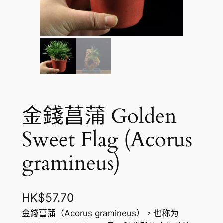
金錢菖蒲 Golden
Sweet Flag (Acorus
gramineus)
HK$
57.70
金錢菖蒲（Acorus gramineus），也称为