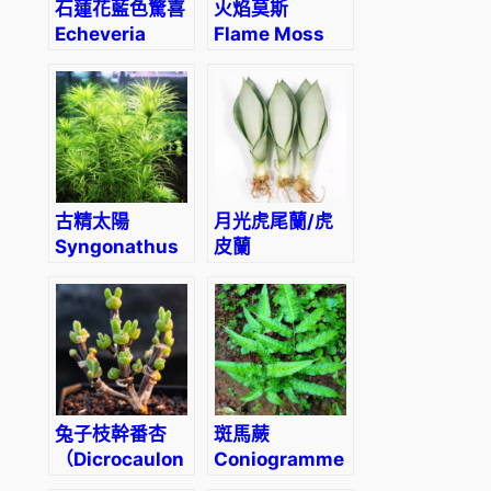
石蓮花藍色驚喜
火焰莫斯
Echeveria
Flame Moss
‘Blue
(Taxiphyllum
Surprise’
sp. ‘Flame’)
古精太陽
月光虎尾蘭/虎
Syngonathus
皮蘭
sp. ‘belem’
Sansevieria
trifasciata
‘Moonshine’
兔子枝幹番杏
斑馬蕨
（Dicrocaulon
Coniogramme
ramulosum）
emeiensis