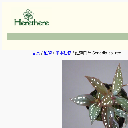
跳
至
主
要
內
容
首頁
/
植物
/
半水植物
/ 红蜂鬥草 Sonerila sp. red