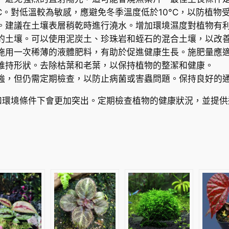
數
°C。對低溫較為敏感，應避免冬季溫度低於10°C，以防植物
量
。建議在土壤表層稍乾時進行澆水。增加環境濕度對植物有
的土壤。可以使用泥炭土、珍珠岩和蛭石的混合土壤，以改
施用一次稀薄的液體肥料，有助於促進健康生長。施肥量應
維持形狀。去除枯葉和老葉，以保持植物的整潔和健康。
強，但仍需定期檢查，以防止病菌或害蟲問題。保持良好的
和環境條件下會更加突出。定期檢查植物的健康狀況，並提供