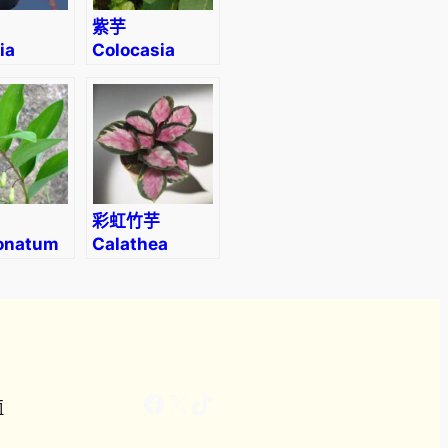
紫芋
ia
Colocasia
sensis
antiquorum
彩虹竹芋
onatum
Calathea
atum
‘Rosy’
lar
(Calathea
on’s-
roseopicta)
Facebook
X
TikTok
南