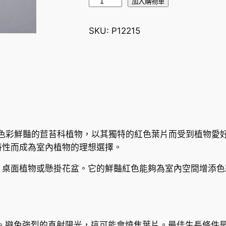
红
加入購物車
蜂
鬥
SKU:
P12215
草
S
o
n
e
r
i
l
ed）是一種色彩鮮豔的苣苔科植物，以其獨特的紅色葉片而受到植
a
特性而成為室內植物的理想選擇。
s
、桌面植物或懸掛花盆。它的鮮豔紅色能夠為室內空間增添色
p
.
r
e
d
。避免強烈的直射陽光，這可能會燒焦葉片。最佳生長條件