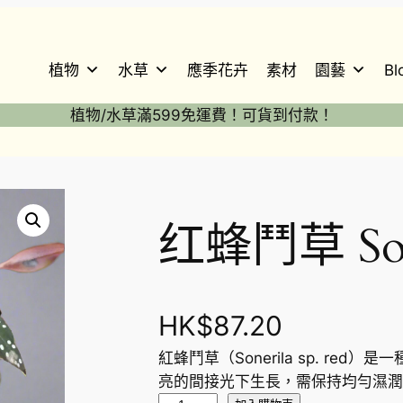
植物
水草
應季花卉
素材
園藝
Bl
植物/水草滿599免運費！可貨到付款！
红蜂鬥草 Soner
HK$
87.20
紅蜂鬥草（Sonerila sp. r
亮的間接光下生長，需保持均勻濕潤