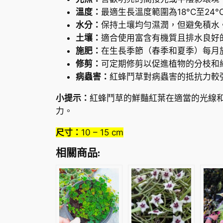
溫度：
最適生長溫度範圍為18°C至24
水分：
保持土壤均勻濕潤，但避免積水
土壤：
適合使用富含有機質且排水良好
施肥：
在生長季節（春季和夏季）每月
修剪：
可定期修剪以促進植物的分枝和
病蟲害：
紅蜂鬥草對病蟲害的抵抗力較
小提示：
紅蜂鬥草的鮮豔紅葉在適當的光線
力。
尺寸：
10 – 15 cm
相關商品: