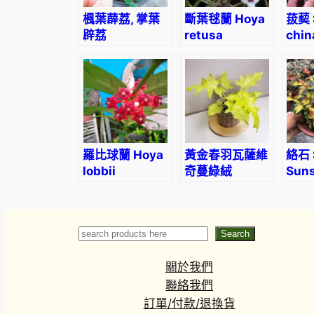
楓葉薜荔, 掌葉
斷葉毬蘭 Hoya
菝葜 
辟荔
retusa
chin
Ficus pumila var. quercifo
羅比球蘭 Hoya
黃金春羽瓦薩維
絡石 
lobbii
奇蔓綠絨
Suns
Philodendron
Jas
warscewiczii
(Tr
‘Aurea flavum’
asia
Search
Search
關於我們
聯絡我們
訂單/付款/退換貨