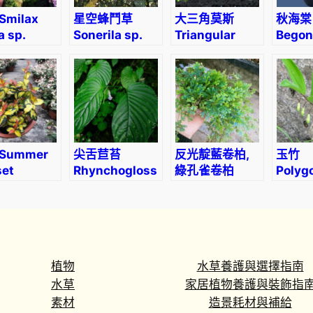
Smilax
星空蜂鬥草
大三角莫斯
秋海棠
a sp.
Sonerila sp.
Triangular
Begon
starry sky
Moss
negro
(Vesicularia
sp. ‘triangle’)
Summer
尖舌苣苔
反光靛藍卷柏,
玉竹
et
Rhynchoglossum
綠孔雀卷柏
Polyg
mine
obliquum
Green
Odor
achelospermum
Peacock
(Angu
ticum)
Spikemoss
solom
(Selaginella
seal)
uncinata)
植物
水草養護與選擇指南
水草
家居植物養護與裝飾指
素材
造景耗材與補給