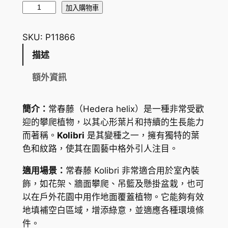
常
加入購物車
春
藤
SKU:
P11866
K
描述
o
l
額外資訊
i
b
簡介：
常春藤（
Hedera helix
）是一種非常受歡
r
迎的攀爬植物，以其心形葉片和持續的生長能力
i
而著稱。
Kolibri
是其變種之一，擁有獨特的葉
(
色和紋路，使其在園藝中格外引人注目。
H
e
適用場景：
常春藤 Kolibri 非常適合用於室內裝
d
飾，如花架、牆面攀爬、吊籃及懸掛盆栽，也可
e
以在戶外花園中用作地面覆蓋植物。它能夠有效
r
地填補空白區域，增添綠意，並適應各種環境條
a
件。