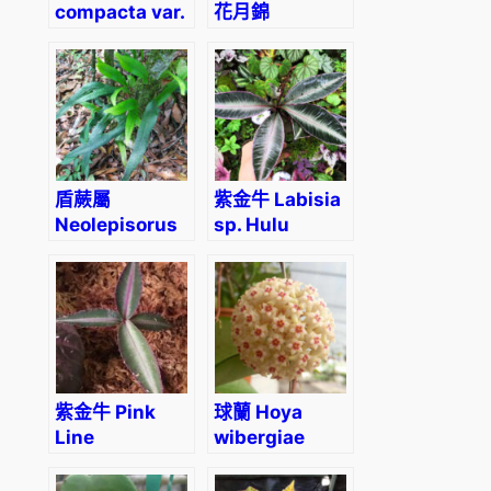
compacta var.
花月錦
‘Mauna loa’
Crassula
obliqua
tricolor jade
盾蕨屬
紫金牛 Labisia
Neolepisorus
sp. Hulu
fortunei
kapuas
Kalimantan
barat
紫金牛 Pink
球蘭 Hoya
Line
wibergiae
sumatera
(Ardisia sp)