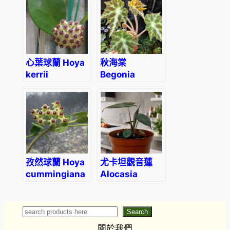
心葉球蘭 Hoya
秋海棠
kerrii
Begonia
Galaxy Deer-
spot
孜然球蘭 Hoya
尤卡坦觀音蓮
cummingiana
Alocasia
sarawakensis
‘Yucatan
Princess’
Search
Search
關於我們