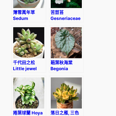
薄雪萬年草
苦苣苔
Sedum
Gesneriaceae
hispanicum
sp
(Spanish
Stonecrop)
千代田之松
蕺葉秋海棠
Little jewel
Begonia
(Pachyphytum
Limprichtii
compactum)
Irmsch.
捲葉球蘭 Hoya
落日之雁, 三色