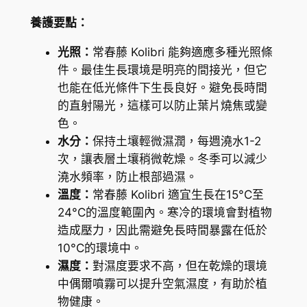
h
養護要點：
e
l
光照：
常春藤 Kolibri 能夠適應多種光照條
i
件。最佳生長環境是明亮的間接光，但它
x
也能在低光條件下生長良好。避免長時間
)
的直射陽光，這樣可以防止葉片燒焦或變
數
色。
量
水分：
保持土壤輕微濕潤，每週澆水1-2
次，讓表層土壤稍微乾燥。冬季可以減少
澆水頻率，防止根部過濕。
溫度：
常春藤 Kolibri 適宜生長在15°C至
24°C的溫度範圍內。寒冷的環境會對植物
造成壓力，因此需避免長時間暴露在低於
10°C的環境中。
濕度：
對濕度要求不高，但在乾燥的環境
中偶爾噴霧可以提升空氣濕度，有助於植
物健康。